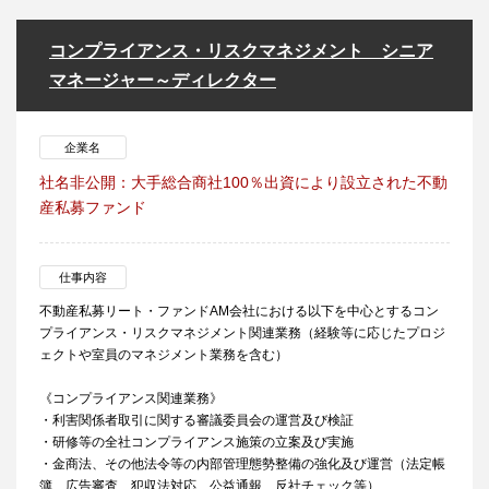
コンプライアンス・リスクマネジメント シニア
マネージャー～ディレクター
企業名
社名非公開：大手総合商社100％出資により設立された不動
産私募ファンド
仕事内容
不動産私募リート・ファンドAM会社における以下を中心とするコン
プライアンス・リスクマネジメント関連業務（経験等に応じたプロジ
ェクトや室員のマネジメント業務を含む）
《コンプライアンス関連業務》
・利害関係者取引に関する審議委員会の運営及び検証
・研修等の全社コンプライアンス施策の立案及び実施
・金商法、その他法令等の内部管理態勢整備の強化及び運営（法定帳
簿、広告審査、犯収法対応、公益通報、反社チェック等）