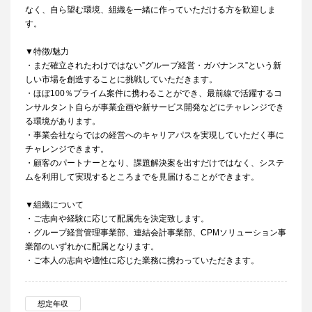
なく、自ら望む環境、組織を一緒に作っていただける方を歓迎しま
す。
▼特徴/魅力
・まだ確立されたわけではない”グループ経営・ガバナンス”という新
しい市場を創造することに挑戦していただきます。
・ほぼ100％プライム案件に携わることができ、最前線で活躍するコ
ンサルタント自らが事業企画や新サービス開発などにチャレンジでき
る環境があります。
・事業会社ならではの経営へのキャリアパスを実現していただく事に
チャレンジできます。
・顧客のパートナーとなり、課題解決案を出すだけではなく、システ
ムを利用して実現するところまでを見届けることができます。
▼組織について
・ご志向や経験に応じて配属先を決定致します。
・グループ経営管理事業部、連結会計事業部、CPMソリューション事
業部のいずれかに配属となります。
・ご本人の志向や適性に応じた業務に携わっていただきます。
想定年収