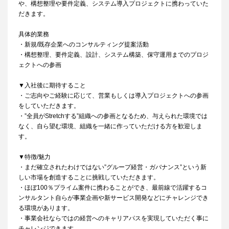
や、構想整理や要件定義、システム導入プロジェクトに携わっていた
だきます。
具体的業務
・新規/既存企業へのコンサルティング提案活動
・構想整理、要件定義、設計、システム構築、保守運用までのプロジ
ェクトへの参画
▼入社後に期待すること
・ご志向やご経験に応じて、営業もしくは導入プロジェクトへの参画
をしていただきます。
・”全員がStretchする”組織への参画となるため、与えられた環境では
なく、自ら望む環境、組織を一緒に作っていただける方を歓迎しま
す。
▼特徴/魅力
・まだ確立されたわけではない”グループ経営・ガバナンス”という新
しい市場を創造することに挑戦していただきます。
・ほぼ100％プライム案件に携わることができ、最前線で活躍するコ
ンサルタント自らが事業企画や新サービス開発などにチャレンジでき
る環境があります。
・事業会社ならではの経営へのキャリアパスを実現していただく事に
チャレンジできます。