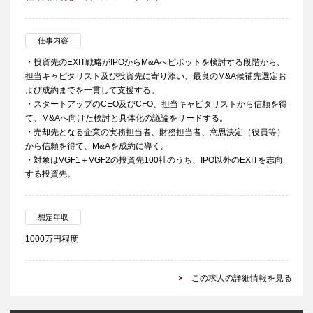
仕事内容
・投資先のEXIT戦略がIPOからM&Aへピボットを検討する段階から、
担当キャピタリスト及び投資先に寄り添い、最良のM&A候補先選定お
よび成約までを一貫して支援する。
・スタートアップのCEO及びCFO、担当キャピタリストから信頼を得
て、M&Aへ向けた検討と具体化の議論をリードする。
・売却先となる企業の実務担当者、財務担当者、意思決定（役員等）
から信頼を得て、M&Aを成約に導く。
・対象はVGF1＋VGF2の投資先100社のうち、IPO以外のEXITを志向
する投資先。
想定年収
1000万円程度
この求人の詳細情報を見る