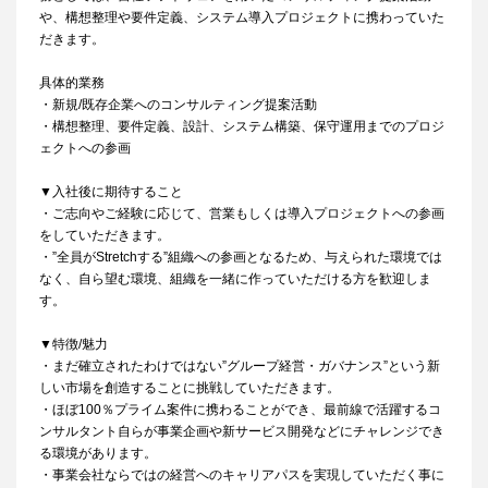
や、構想整理や要件定義、システム導入プロジェクトに携わっていた
だきます。
具体的業務
・新規/既存企業へのコンサルティング提案活動
・構想整理、要件定義、設計、システム構築、保守運用までのプロジ
ェクトへの参画
▼入社後に期待すること
・ご志向やご経験に応じて、営業もしくは導入プロジェクトへの参画
をしていただきます。
・”全員がStretchする”組織への参画となるため、与えられた環境では
なく、自ら望む環境、組織を一緒に作っていただける方を歓迎しま
す。
▼特徴/魅力
・まだ確立されたわけではない”グループ経営・ガバナンス”という新
しい市場を創造することに挑戦していただきます。
・ほぼ100％プライム案件に携わることができ、最前線で活躍するコ
ンサルタント自らが事業企画や新サービス開発などにチャレンジでき
る環境があります。
・事業会社ならではの経営へのキャリアパスを実現していただく事に