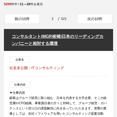
5209
件中 /
11～20
件を表示
前の10件
次の10件
2
521
コンサルタント(MGR候補)日本のリーディングカ
ンパニーと相対する環境
企業名
社名非公開：ITコンサルティング
仕事内容
▼仕事内容
顧客はグループ経営に取り組む、日本を代表する大手企業。そこの経
営層やCFO組織、事業責任者の方々と対峙して、グループ経営・ガバ
ナンスという切り口の課題解決に向き合っていただきます。実際の業
務としては、自社ソフトウェアを用いたコンサルティング提案活動