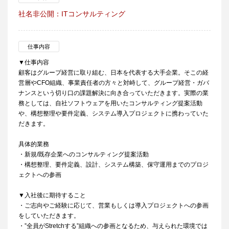
社名非公開：ITコンサルティング
仕事内容
▼仕事内容
顧客はグループ経営に取り組む、日本を代表する大手企業。そこの経
営層やCFO組織、事業責任者の方々と対峙して、グループ経営・ガバ
ナンスという切り口の課題解決に向き合っていただきます。実際の業
務としては、自社ソフトウェアを用いたコンサルティング提案活動
や、構想整理や要件定義、システム導入プロジェクトに携わっていた
だきます。
具体的業務
・新規/既存企業へのコンサルティング提案活動
・構想整理、要件定義、設計、システム構築、保守運用までのプロジ
ェクトへの参画
▼入社後に期待すること
・ご志向やご経験に応じて、営業もしくは導入プロジェクトへの参画
をしていただきます。
・”全員がStretchする”組織への参画となるため、与えられた環境では