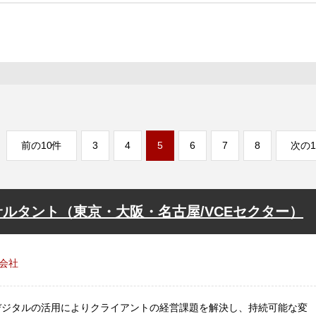
前の10件
3
4
5
6
7
8
次の1
ルタント（東京・大阪・名古屋/VCEセクター）
会社
デジタルの活用によりクライアントの経営課題を解決し、持続可能な変