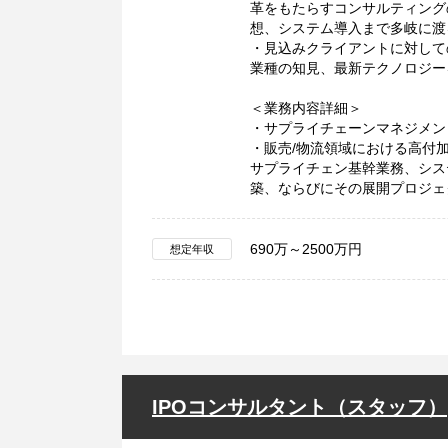
革をもたらすコンサルティング
想、システム導入まで多岐に渡
・見込みクライアントに対して
業種の知見、最新テクノロジー
＜業務内容詳細＞
・サプライチェーンマネジメン
・販売/物流領域における高付
サプライチェン基幹業務、シス
築、ならびにその展開プロジェ
690万～2500万円
想定年収
IPOコンサルタント（スタッフ）