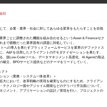
会社
じて、企業・業界・社会に対してあらゆる変革をもたらすことを目指
ごとに調整された機能を組み合わせるというAsset & Financeセク
れまで困難だった業界固有の課題に対処していく。
アントへの導入を果たすプラットフォームサービスを業界のデファクトス
に、A&Fを活用したクライアントのITモダナイゼーションを果たす。
脱Low-Codeツール、データマネジメント高度化、AI Agentの取込
の確立、BPOサービス提供などのテーマをリードしていく。
ェクト
ション（業務・システム一体改革）＞
拡大において、改革戦略の実現を確実なものにするため、クライアン
・テクノロジー面やアジャイル開発などのデリバリ手法面について、
ネジメント、アプリケーションの設計／実現を行い、プロジェクトの