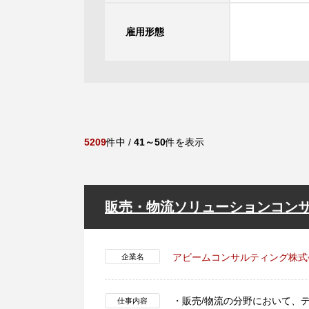
雇用形態
5209
件中 /
41～50
件を表示
販売・物流ソリューションコンサ
アビームコンサルティング株式
企業名
・販売/物流の分野において、
仕事内容