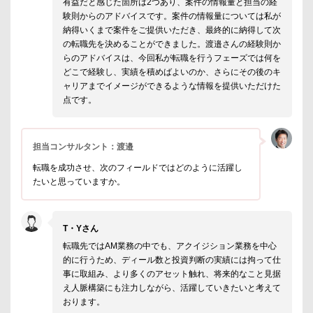
有益だと感じた箇所は2つあり、案件の情報量と担当の経
験則からのアドバイスです。案件の情報量については私が
納得いくまで案件をご提供いただき、最終的に納得して次
の転職先を決めることができました。渡邉さんの経験則か
らのアドバイスは、今回私が転職を行うフェーズでは何を
どこで経験し、実績を積めばよいのか、さらにその後のキ
ャリアまでイメージができるような情報を提供いただけた
点です。
担当コンサルタント：渡邉
転職を成功させ、次のフィールドではどのように活躍し
たいと思っていますか。
T・Yさん
転職先ではAM業務の中でも、アクイジション業務を中心
的に行うため、ディール数と投資判断の実績には拘って仕
事に取組み、より多くのアセット触れ、将来的なこと見据
え人脈構築にも注力しながら、活躍していきたいと考えて
おります。