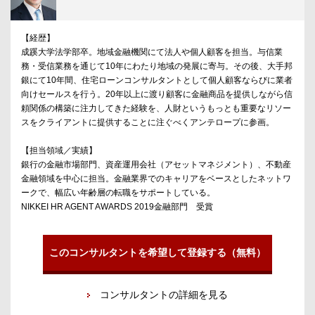
【経歴】
成蹊大学法学部卒。地域金融機関にて法人や個人顧客を担当。与信業
務・受信業務を通じて10年にわたり地域の発展に寄与。その後、大手邦
銀にて10年間、住宅ローンコンサルタントとして個人顧客ならびに業者
向けセールスを行う。20年以上に渡り顧客に金融商品を提供しながら信
頼関係の構築に注力してきた経験を、人財というもっとも重要なリソー
スをクライアントに提供することに注ぐべくアンテロープに参画。
【担当領域／実績】
銀行の金融市場部門、資産運用会社（アセットマネジメント）、不動産
金融領域を中心に担当。金融業界でのキャリアをベースとしたネットワ
ークで、幅広い年齢層の転職をサポートしている。
NIKKEI HR AGENT AWARDS 2019金融部門 受賞
このコンサルタントを希望して登録する（無料）
コンサルタントの詳細を見る