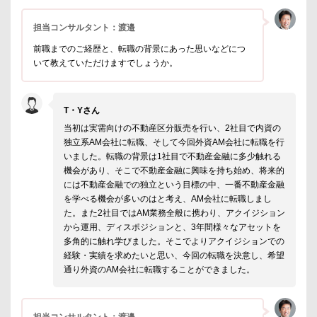
担当コンサルタント：渡邉
前職までのご経歴と、転職の背景にあった思いなどにつ
いて教えていただけますでしょうか。
T・Yさん
当初は実需向けの不動産区分販売を行い、2社目で内資の
独立系AM会社に転職、そして今回外資AM会社に転職を行
いました。転職の背景は1社目で不動産金融に多少触れる
機会があり、そこで不動産金融に興味を持ち始め、将来的
には不動産金融での独立という目標の中、一番不動産金融
を学べる機会が多いのはと考え、AM会社に転職しまし
た。また2社目ではAM業務全般に携わり、アクイジション
から運用、ディスポジションと、3年間様々なアセットを
多角的に触れ学びました。そこでよりアクイジションでの
経験・実績を求めたいと思い、今回の転職を決意し、希望
通り外資のAM会社に転職することができました。