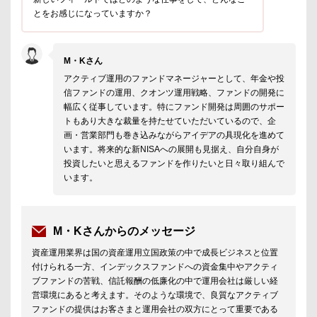
とをお感じになっていますか？
M・Kさん
アクティブ運用のファンドマネージャーとして、年金や投
信ファンドの運用、クオンツ運用戦略、ファンドの開発に
幅広く従事しています。特にファンド開発は周囲のサポー
トもあり大きな裁量を持たせていただいているので、企
画・営業部門も巻き込みながらアイデアの具現化を進めて
います。将来的な新NISAへの展開も見据え、自分自身が
投資したいと思えるファンドを作りたいと日々取り組んで
います。
M・Kさんからのメッセージ
資産運用業界は国の資産運用立国政策の中で成長ビジネスと位置
付けられる一方、インデックスファンドへの資金集中やアクティ
ブファンドの苦戦、信託報酬の低廉化の中で運用会社は厳しい経
営環境にあると考えます。そのような環境で、良質なアクティブ
ファンドの提供はお客さまと運用会社の双方にとって重要である