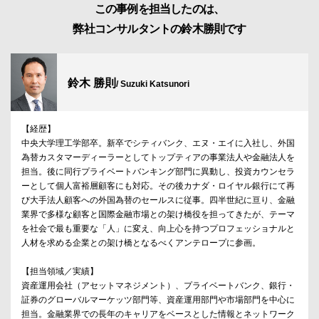
この事例を担当したのは、
弊社コンサルタントの鈴木勝則です
鈴木 勝則
/ Suzuki Katsunori
【経歴】
中央大学理工学部卒。新卒でシティバンク、エヌ・エイに入社し、外国
為替カスタマーディーラーとしてトップティアの事業法人や金融法人を
担当。後に同行プライベートバンキング部門に異動し、投資カウンセラ
ーとして個人富裕層顧客にも対応。その後カナダ・ロイヤル銀行にて再
び大手法人顧客への外国為替のセールスに従事。四半世紀に亘り、金融
業界で多様な顧客と国際金融市場との架け橋役を担ってきたが、テーマ
を社会で最も重要な「人」に変え、向上心を持つプロフェッショナルと
人材を求める企業との架け橋となるべくアンテロープに参画。
【担当領域／実績】
資産運用会社（アセットマネジメント）、プライベートバンク、銀行・
証券のグローバルマーケッツ部門等、資産運用部門や市場部門を中心に
担当。金融業界での長年のキャリアをベースとした情報とネットワーク