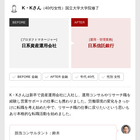
K・Kさん
（40代/女性）国立大学大学院修了
BEFORE
AFTER
[プロダクトマネージャー]
[運用・管理業務]
日系資産運用会社
日系信託銀行
BEFORE 金融
AFTER 金融
年代 40代
性別 女性
K・Kさんは新卒で資産運用会社に入社し、運用コンサルやリサーチ職を
経験し営業サポートの仕事にも携わりました。労働環境の変化をきっか
けに転職を考え始めた中で、リサーチ職の仕事に戻りたいという思いも
あり本格的な転職活動を始めました。
担当コンサルタント：鈴木