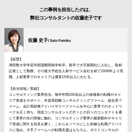
この事例を担当したのは、
弊社コンサルタントの佐藤史子です
佐藤 史子
/ Sato Fumiko
【経歴】
津田塾大学学芸学部国際関係学科卒。新卒で大手新聞社に入社し、取材
記者として勤務。その後大手総合人材サービス会社を経て2008年より現
職。人材業界でのキャリアは通算15年以上にわたる。
【担当領域／実績】
コンサルティング業界担当。毎年年間200名以上の候補者の転職やキャ
リア形成をサポート。外資系戦略コンサルティングファーム、総合系フ
ァーム、会計系財務アドバイザリーファームを中心に業界でのネットワ
ークを広く持ち、現役コンサルタントの方々との日々のコンタクトを通
じて業界の生の情報に触れ、コンサルティング業界の最新動向やキャリ
ア形成に関する知見を磨く。これらをソースにした的確な転職アドバイ
スに強み。大手ファームへの転職支援はもちろん、ポストコンサルの