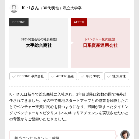
K・Iさん
（30代/男性）私立大学卒
BEFORE
AFTER
[海外関連会社の社長補佐]
[ベンチャー投資担当]
大手総合商社
日系資産運用会社
BEFORE 事業会社
AFTER 金融
年代 30代
性別 男性
K・Iさんは新卒で総合商社に入社され、3年目以降は複数の国で海外赴
任されてきました。その中で現地スタートアップとの協業を経験したこ
とでベンチャー投資に関心を持つようになり、帰国が決まったタイミン
グでベンチャーキャピタリストへのキャリアチェンジを実現させたいと
の背景からご登録いただきました。
担当コンサルタント：佐藤