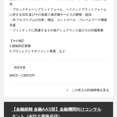
供
・ブロックチェーンプラットフォーム、ペイメントプラットフォーム
に対するSOC及びその他第三者評価サービスの開発・提供
・AI アルゴリズムの分析、検証、コントロール・フレームワーク構築
支援
・フィンテックに関連するその他アシュアランス及びその付随業務
【その他】
1.規制対応業務
2.プロジェクトマネジメント業務 など
想定年収
680万～1300万円
この求人の詳細情報を見る
【金融統轄 金融AAS部】金融機関向けコンサル
タント（会計士資格必須）