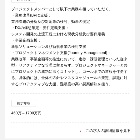
プロジェクトメンバーとして以下の業務を担っていただく。
・業務改革(BPR)支援：
業務課題の分析及び対応策の検討、効果の測定
・DXの構想策定・要件定義支援：
システム開発の上流工程における現状分析及び要件定義
・事業企画支援：
新規ソリューション及び新規事業の検討支援
・プロジェクトマネジメント支援(Journey Management)：
業務改革・事業企画等の推進において、進捗・課題管理といった従来
型・リアクティブな管理に留まらず、プロジェクトマネージャーと共
にプロジェクトの成功に深くコミットし、ゴールまでの道程を伴走す
る。具体的には、全体の方針やマスタスケジュールの策定、課題に対
するプロアクティブな支援、難易度の高い懸案解決を担う。
想定年収
460万～1700万円
この求人の詳細情報を見る