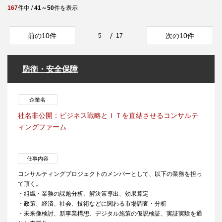
167
件中 /
41～50
件を表示
前の10件
次の10件
5
17
防衛・安全保障
企業名
社名非公開：ビジネス戦略とＩＴを直結させるコンサルテ
ィングファーム
仕事内容
コンサルティングプロジェクトのメンバーとして、以下の業務を担っ
て頂く。
・組織・業務の課題分析、解決策導出、効果算定
・政策、経済、社会、技術などに関わる市場調査・分析
・未来像検討、新事業構想、デジタル施策の仮説検証、実証実験を通