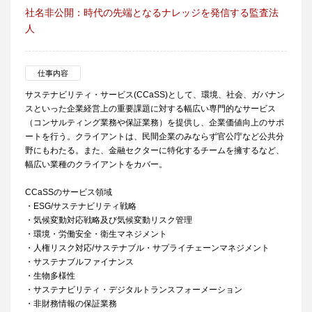
社名非公開：時代の先端となるナレッジを発信する監査法
人
仕事内容
サステナビリティ・サービス(CCaSS)として、環境、社会、ガバナン
スといった企業経営上の重要課題に対する幅広い専門的なサービス
（コンサルティング業務や保証業務）を提供し、企業価値向上のサポ
ートを行う。クライアントは、民間企業のみならず官公庁など公共分
野にもわたる。また、金融セクターに特化するチームを擁するなど、
幅広い業種のクライアントをカバー。
CCaSSのサービス領域
・ESG/サステナビリティ戦略
・気候変動対応戦略及び気候変動リスク管理
・環境・労働安全・衛生マネジメント
・人権リスク対応/サステナブル・サプライチェーンマネジメント
・サステナブルファイナンス
・生物多様性
・サステナビリティ・デジタルトランスフォーメーション
・非財務情報の保証業務