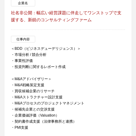
企業名
社名非公開：幅広い経営課題に伴走してワンストップで支
援する、新鋭のコンサルティングファーム
仕事内容
＜BDD（ビジネスデューデリジェンス）＞
・市場分析 / 競合分析
・事業性評価
・投資判断に関するレポート作成
＜M&Aアドバイザリー＞
・M&A戦略策定支援
・買収候補企業のリサーチ
・M&Aストラクチャー設計支援
・M&Aプロセスのプロジェクトマネジメント
・候補先企業との交渉支援
・企業価値評価（Valuation）
・契約書作成支援（法律事務所と連携）
・PMI支援