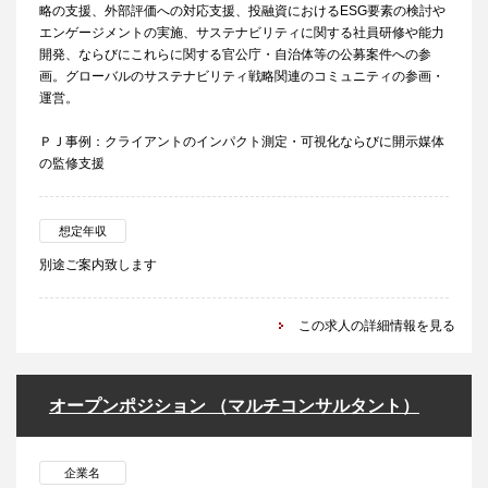
略の支援、外部評価への対応支援、投融資におけるESG要素の検討や
エンゲージメントの実施、サステナビリティに関する社員研修や能力
開発、ならびにこれらに関する官公庁・自治体等の公募案件への参
画。グローバルのサステナビリティ戦略関連のコミュニティの参画・
運営。
ＰＪ事例：クライアントのインパクト測定・可視化ならびに開示媒体
の監修支援
想定年収
別途ご案内致します
この求人の詳細情報を見る
オープンポジション （マルチコンサルタント）
企業名