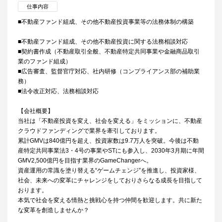
仕事内容
■不動産ファンド組成、その他不動産投資事業等の法務体制の構築
■不動産ファンド組成、その他不動産投資に関する法務相談対応
■契約書作成（不動産取引全般、不動産特定共同事業や金融商品取引
業のファンド組成）
■広告審査、監督官庁対応、社内研修（コンプライアンス部の補助業
務）
■法令改正対応、法務相談対応
【会社概要】
当社は「不動産投資を変え、社会を変える」をミッションに、不動産
クラウドファンディングで業界を牽引しております。
累計GMVは840億円を超え、投資家数は9.7万人を突破。今後は不動
産特定共同事業法3・4号の事業やSTにも参入し、2030年3月期に年間
GMV2,500億円を目指す業界のGameChangerへ。
資産運用の常識を塗り替える“ゲームチェンジ”を推進し、投資家様、
社会、未来への変革にチャレンジをしておりさらなる成長を目指して
おります。
本気で社会を変える情熱と挑戦心を持つ仲間を歓迎します。共に新た
な変革を創造しませんか？