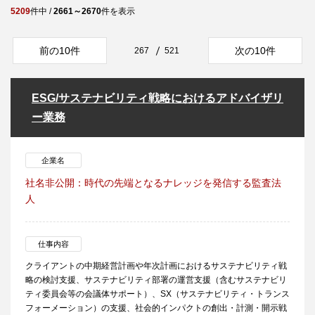
5209
件中 /
2661～2670
件を表示
前の10件
次の10件
267
521
ESG/サステナビリティ戦略におけるアドバイザリ
ー業務
企業名
社名非公開：時代の先端となるナレッジを発信する監査法
人
仕事内容
クライアントの中期経営計画や年次計画におけるサステナビリティ戦
略の検討支援、サステナビリティ部署の運営支援（含むサステナビリ
ティ委員会等の会議体サポート）、SX（サステナビリティ・トランス
フォーメーション）の支援、社会的インパクトの創出・計測・開示戦