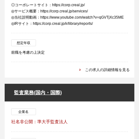
◎コーポレートサイト：https://corp.creal.jp/
◎サービス概要：https://corp.creal.jp/services/
◎当社説明動画：https://www.youtube.com/watch?v=qGVTjXc35ME
◎IRサイト：https://corp.creal.jp/ir/library/reports/
想定年収
前職を考慮の上決定
この求人の詳細情報を見る
監査業務(国内・国際)
企業名
社名非公開：準大手監査法人