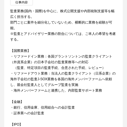
仕事内容
監査業務(国内・国際)を中心に、株式公開支援や内部統制支援等を幅
広く担当する。
部門ごとに案件を細分化していないため、横断的に業務を経験が可
能。
※監査とアドバイザリー業務の割合については、ご本人の希望を考慮
する。
【国際業務】
・リファードイン業務：各国グラントソントンの監査クライアント
（外資系企業）の日本子会社の監査業務等への対応
（監査、特定項目の監査手続、合意された手続、レビュー）
・リファードアウト業務：当法人の監査クライアント（日系企業）の
海外子会社の監査J-SOX業務を各国の海外メンバーファームへ依頼
し、親会社監査人としてグループ監査を実施
・海外メンバーファームと連携した、内部監査サポート業務
【金融】
・銀行、信用金庫、信用組合への会計監査
・証券業への会計監査
【IPO】