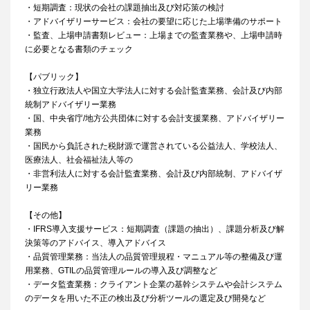
・短期調査：現状の会社の課題抽出及び対応策の検討
・アドバイザリーサービス：会社の要望に応じた上場準備のサポート
・監査、上場申請書類レビュー：上場までの監査業務や、上場申請時
に必要となる書類のチェック
【パブリック】
・独立行政法人や国立大学法人に対する会計監査業務、会計及び内部
統制アドバイザリー業務
・国、中央省庁/地方公共団体に対する会計支援業務、アドバイザリー
業務
・国民から負託された税財源で運営されている公益法人、学校法人、
医療法人、社会福祉法人等の
・非営利法人に対する会計監査業務、会計及び内部統制、アドバイザ
リー業務
【その他】
・IFRS導入支援サービス：短期調査（課題の抽出）、課題分析及び解
決策等のアドバイス、導入アドバイス
・品質管理業務：当法人の品質管理規程・マニュアル等の整備及び運
用業務、GTILの品質管理ルールの導入及び調整など
・データ監査業務：クライアント企業の基幹システムや会計システム
のデータを用いた不正の検出及び分析ツールの選定及び開発など