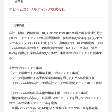
企業名
アビームコンサルティング株式会社
仕事内容
会計・財務・内部統制・BI(Business Intelligence)等の経営管理分野に
おいて、クライアントの経営課題解決・持続可能な変革をもたらすコ
ンサルティング(＝CFO支援)を行う。具体的には、KPIの再定義、グロ
ーバル連結経営の導入、内部統制の強化、DX（データ分析・活用、
IT/AIを利用した業務高度化など多数）案件等のプロジェクトに従事す
る。
直近のプロジェクト事例
【データ活用サイクル構築支援 プロジェクト事例】
・データ利活用による手作業業務解消を通じたFP&A高度化支援
・グローバル財務会計／管理会計データの可視化ダッシュボード作成
【グローバル連結経営基盤の構築支援 プロジェクト事例】
・構想策定から関与し、経営層へのヒアリングを通じてプロジェクト
のゴールや全体スケジュールを定義
・各国バラバラであったKPIおよび業務プロセスやルールを再定義、