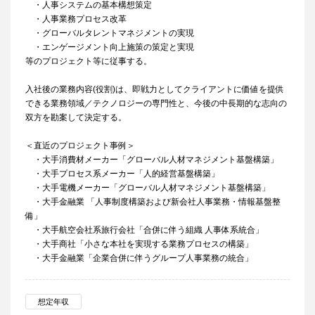
・人事システムの基本構想策定
・人事業務プロセス改革
・グローバルタレントマネジメントの実現
・エンゲージメント向上施策の策定と実現
等のプロジェクト等に従事する。
入社後の業務内容(役割)は、即戦力としてクライアントに価値を提供
できる業務領域／テクノロジーの専門性と、今後の中長期的な志向の
双方を勘案して決定する。
＜直近のプロジェクト事例＞
・大手消費材メーカー「グローバル人材マネジメント基盤構築」
・大手プロセス系メーカー「人的経営基盤構築」
・大手電機メーカー「グローバル人材マネジメント基盤構築」
・大手金融業 「人事制度構築および新会社人事業務・情報基盤整
備」
・大手航空会社系旅行会社「合併に伴う組織 人事体系統合」
・大手商社「小さな本社を実現する業務プロセスの構築」
・大手金融業「企業合併に伴うグループ人事業務の統合」
想定年収