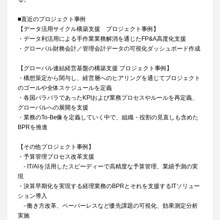
■直近のプロジェクト事例
【データ活用サイクル構築支援 プロジェクト事例】
・データ利活用による手作業業務解消を通じたFP&A高度化支援
・グローバル財務会計／管理会計データの可視化ダッシュボード作成
【グローバル連結経営基盤の構築支援 プロジェクト事例】
・構想策定から関与し、経営層へのヒアリングを通じてプロジェクト
のゴールや全体スケジュールを定義
・各国バラバラであったKPIおよび業務プロセスやルールを再定義、
グローバルへの展開を支援
・業務のTo-Be像を定義していく中で、組織・役割の見直しも含めた
BPRを推進
【その他プロジェクト事例】
・予算管理プロセス改革支援
- IT/AIを活用したスピーディーで高精度な予算管理、業績予測の実
現
・決算早期化を実現する経理業務のBPRとそれを支援するITソリュー
ション導入
- 働き方改革、ペーパーレスなど優先課題の可視化、効果測定分析
実施