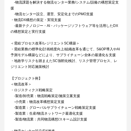
-物流課題を解決する物流センター業務/システム/設備の構想策定支
援
-物流センター設立、運営、安定化までのPMO支援
・物流DX構想の策定・実現支援
-最新テクノロジー・AI・パッケージソフトウェア等を活用したDX
の構想策定と実行支援
＜需給プロセス改革/レジリエントSC構築＞
・需給業務の標準化/計画精度向上/組織改革を通じて、S&OP導入やAI
予測モデル構築などにより、サプライチェーン全体の最適化を支援
・地政学リスクを踏まえたSC強靭化検討、リスク管理プロセス、レ
ジリエント対応施策検討
【プロジェクト例】
＜物流改革＞
・ロジスティクス戦略策定
‐製造/卸売業：物流戦略策定/施策立案支援
‐小売業：物流改革構想策定支援
‐製造業：グローバルサプライチェーン戦略策定支援
‐製造業：生産/物流ネットワーク最適化支援
‐製造/物流業：共同物流構想/スキーム設計支援