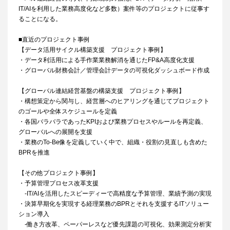
IT/AIを利用した業務高度化など多数）案件等のプロジェクトに従事す
ることになる。
■直近のプロジェクト事例
【データ活用サイクル構築支援 プロジェクト事例】
・データ利活用による手作業業務解消を通じたFP&A高度化支援
・グローバル財務会計／管理会計データの可視化ダッシュボード作成
【グローバル連結経営基盤の構築支援 プロジェクト事例】
・構想策定から関与し、経営層へのヒアリングを通じてプロジェクト
のゴールや全体スケジュールを定義
・各国バラバラであったKPIおよび業務プロセスやルールを再定義、
グローバルへの展開を支援
・業務のTo-Be像を定義していく中で、組織・役割の見直しも含めた
BPRを推進
【その他プロジェクト事例】
・予算管理プロセス改革支援
-IT/AIを活用したスピーディーで高精度な予算管理、業績予測の実現
・決算早期化を実現する経理業務のBPRとそれを支援するITソリュー
ション導入
-働き方改革、ペーパーレスなど優先課題の可視化、効果測定分析実