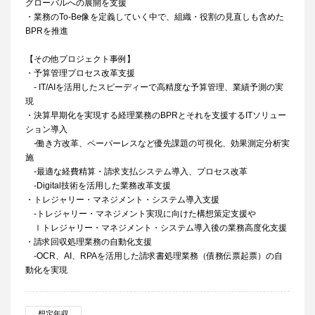
グローバルへの展開を支援
・業務のTo-Be像を定義していく中で、組織・役割の見直しも含めた
BPRを推進
【その他プロジェクト事例】
・予算管理プロセス改革支援
- IT/AIを活用したスピーディーで高精度な予算管理、業績予測の実
現
・決算早期化を実現する経理業務のBPRとそれを支援するITソリュー
ション導入
-働き方改革、ペーパーレスなど優先課題の可視化、効果測定分析実
施
-最適な経費精算・請求支払システム導入、プロセス改革
-Digital技術を活用した業務改革支援
・トレジャリー・マネジメント・システム導入支援
-トレジャリー・マネジメント実現に向けた構想策定支援や
ｌトレジャリー・マネジメント・システム導入後の業務高度化支援
・請求回収処理業務の自動化支援
-OCR、AI、RPAを活用した請求書処理業務（債務伝票起票）の自
動化を実現
想定年収