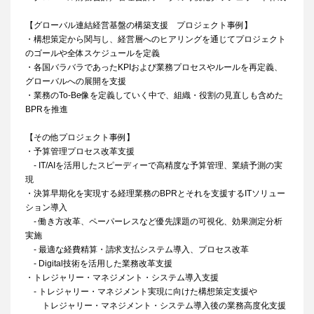
【グローバル連結経営基盤の構築支援 プロジェクト事例】
・構想策定から関与し、経営層へのヒアリングを通じてプロジェクト
のゴールや全体スケジュールを定義
・各国バラバラであったKPIおよび業務プロセスやルールを再定義、
グローバルへの展開を支援
・業務のTo-Be像を定義していく中で、組織・役割の見直しも含めた
BPRを推進
【その他プロジェクト事例】
・予算管理プロセス改革支援
- IT/AIを活用したスピーディーで高精度な予算管理、業績予測の実
現
・決算早期化を実現する経理業務のBPRとそれを支援するITソリュー
ション導入
- 働き方改革、ペーパーレスなど優先課題の可視化、効果測定分析
実施
- 最適な経費精算・請求支払システム導入、プロセス改革
- Digital技術を活用した業務改革支援
・トレジャリー・マネジメント・システム導入支援
- トレジャリー・マネジメント実現に向けた構想策定支援や
トレジャリー・マネジメント・システム導入後の業務高度化支援