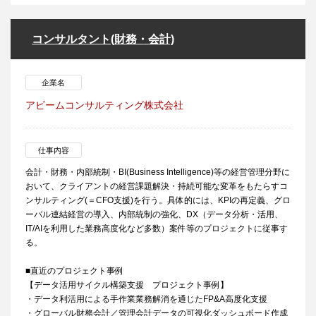
コンサルタント(財務・会計)
企業名
アビームコンサルティング株式会社
仕事内容
会計・財務・内部統制・BI(Business Intelligence)等の経営管理分野に
おいて、クライアントの経営課題解決・持続可能な変革をもたらすコ
ンサルティング(＝CFO支援)を行う。具体的には、KPIの再定義、グロ
ーバル連結経営の導入、内部統制の強化、DX（データ分析・活用、
IT/AIを利用した業務高度化など多数）案件等のプロジェクトに従事す
る。
■直近のプロジェクト事例
【データ活用サイクル構築支援 プロジェクト事例】
・データ利活用による手作業業務解消を通じたFP&A高度化支援
・グローバル財務会計／管理会計データの可視化ダッシュボード作成