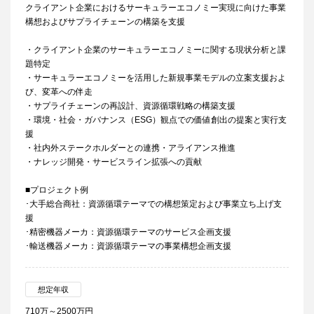
クライアント企業におけるサーキュラーエコノミー実現に向けた事業
構想およびサプライチェーンの構築を支援
・クライアント企業のサーキュラーエコノミーに関する現状分析と課
題特定
・サーキュラーエコノミーを活用した新規事業モデルの立案支援およ
び、変革への伴走
・サプライチェーンの再設計、資源循環戦略の構築支援
・環境・社会・ガバナンス（ESG）観点での価値創出の提案と実行支
援
・社内外ステークホルダーとの連携・アライアンス推進
・ナレッジ開発・サービスライン拡張への貢献
■プロジェクト例
･大手総合商社：資源循環テーマでの構想策定および事業立ち上げ支
援
･精密機器メーカ：資源循環テーマのサービス企画支援
･輸送機器メーカ：資源循環テーマの事業構想企画支援
想定年収
710万～2500万円