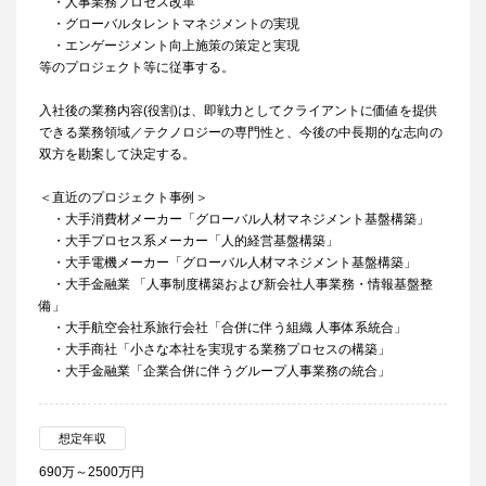
・人事業務プロセス改革
・グローバルタレントマネジメントの実現
・エンゲージメント向上施策の策定と実現
等のプロジェクト等に従事する。
入社後の業務内容(役割)は、即戦力としてクライアントに価値を提供
できる業務領域／テクノロジーの専門性と、今後の中長期的な志向の
双方を勘案して決定する。
＜直近のプロジェクト事例＞
・大手消費材メーカー「グローバル人材マネジメント基盤構築」
・大手プロセス系メーカー「人的経営基盤構築」
・大手電機メーカー「グローバル人材マネジメント基盤構築」
・大手金融業 「人事制度構築および新会社人事業務・情報基盤整
備」
・大手航空会社系旅行会社「合併に伴う組織 人事体系統合」
・大手商社「小さな本社を実現する業務プロセスの構築」
・大手金融業「企業合併に伴うグループ人事業務の統合」
想定年収
690万～2500万円