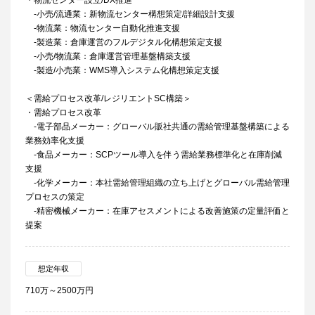
・物流センター設立/DX推進
‐小売/流通業：新物流センター構想策定/詳細設計支援
‐物流業：物流センター自動化推進支援
‐製造業：倉庫運営のフルデジタル化構想策定支援
‐小売/物流業：倉庫運営管理基盤構築支援
‐製造/小売業：WMS導入システム化構想策定支援
＜需給プロセス改革/レジリエントSC構築＞
・需給プロセス改革
‐電子部品メーカー：グローバル販社共通の需給管理基盤構築による
業務効率化支援
‐食品メーカー：SCPツール導入を伴う需給業務標準化と在庫削減
支援
‐化学メーカー：本社需給管理組織の立ち上げとグローバル需給管理
プロセスの策定
‐精密機械メーカー：在庫アセスメントによる改善施策の定量評価と
提案
想定年収
710万～2500万円