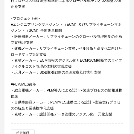
行プロセスの情報連携/標準化によるグローバル競争力とDX基盤の強
化を支援
<プロジェクト例>
■エンジニアリングマネジメント（ECM）及びサプライチェーンマネ
ジメント（SCM）全体改革構想
・医療機器メーカー：サプライチェーンのグローバル管理体制の企画
立案/実現支援
・建機メーカー：サプライチェーン業務レベル診断と高度化に向けた
ロードマップ策定支援
・素材メーカー：ECM情報のデジタル化とECM/SCM横断でのライフ
サイクルコスト管理の体制の実現支援
・玩具メーカー：BtoB取引戦略の企画立案及び実行支援
■PLM/MES改革
・総合電機メーカー：PLM導入による設計〜製造プロセスの情報連携
促進
・自動車部品メーカー：PLM/MES連携による設計〜製造実行プロセ
スの統合と業務標準化支援
・素材メーカー：設計開発データ管理のデジタル化/一元化支援
想定年収