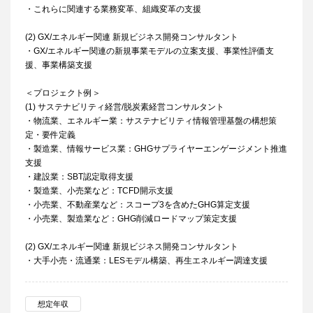
・これらに関連する業務変革、組織変革の支援
(2) GX/エネルギー関連 新規ビジネス開発コンサルタント
・GX/エネルギー関連の新規事業モデルの立案支援、事業性評価支
援、事業構築支援
＜プロジェクト例＞
(1) サステナビリティ経営/脱炭素経営コンサルタント
・物流業、エネルギー業：サステナビリティ情報管理基盤の構想策
定・要件定義
・製造業、情報サービス業：GHGサプライヤーエンゲージメント推進
支援
・建設業：SBT認定取得支援
・製造業、小売業など：TCFD開示支援
・小売業、不動産業など：スコープ3を含めたGHG算定支援
・小売業、製造業など：GHG削減ロードマップ策定支援
(2) GX/エネルギー関連 新規ビジネス開発コンサルタント
・大手小売・流通業：LESモデル構築、再生エネルギー調達支援
想定年収