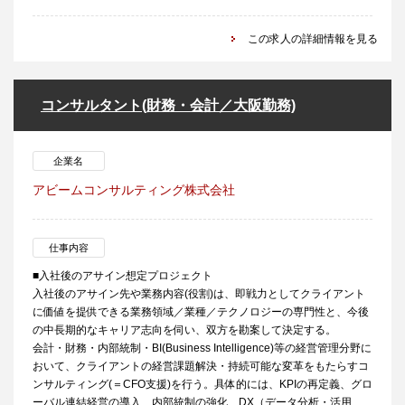
この求人の詳細情報を見る
コンサルタント(財務・会計／大阪勤務)
企業名
アビームコンサルティング株式会社
仕事内容
■入社後のアサイン想定プロジェクト
入社後のアサイン先や業務内容(役割)は、即戦力としてクライアント
に価値を提供できる業務領域／業種／テクノロジーの専門性と、今後
の中長期的なキャリア志向を伺い、双方を勘案して決定する。
会計・財務・内部統制・BI(Business Intelligence)等の経営管理分野に
おいて、クライアントの経営課題解決・持続可能な変革をもたらすコ
ンサルティング(＝CFO支援)を行う。具体的には、KPIの再定義、グロ
ーバル連結経営の導入、内部統制の強化、DX（データ分析・活用、