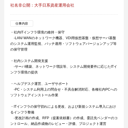
社名非公開：大手日系資産運用会社
仕事内容
・社内ITインフラ環境の維持・保守
-LAN/ WANのネットワーク機器、VDI用仮想基盤・仮想サーバ基盤
のシステム運用監視、パッチ適用・ソフトウェアバージョンアップ等
の保守管理
・社内システム開発支援
-サーバ構築、ネットワーク増設等、システム開発要件に応じたITイ
ンフラ環境の提供
・ヘルプデスク運営、ユーザサポート
-PC・システム利用上の問合せ・不具合解消対応、各種社内PCへの
ソフトウェアインストール作業
・ITインフラの保守切れによる更改、および新規システム導入におけ
るインフラ整備
-更改計画の作成、RFP（提案依頼書）の作成、委託先ベンダーのコ
ントロール、納品作成物のレビュー・評価、プロジェクト運営