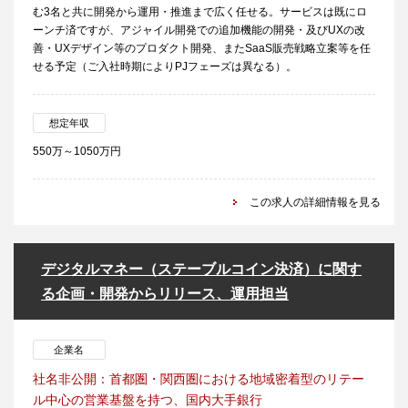
む3名と共に開発から運用・推進まで広く任せる。サービスは既にロ
ーンチ済ですが、アジャイル開発での追加機能の開発・及びUXの改
善・UXデザイン等のプロダクト開発、またSaaS販売戦略立案等を任
せる予定（ご入社時期によりPJフェーズは異なる）。
想定年収
550万～1050万円
この求人の詳細情報を見る
デジタルマネー（ステーブルコイン決済）に関す
る企画・開発からリリース、運用担当
企業名
社名非公開：首都圏・関西圏における地域密着型のリテー
ル中心の営業基盤を持つ、国内大手銀行