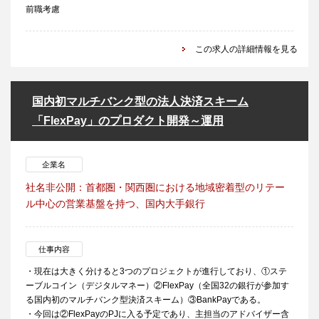
前職考慮
この求人の詳細情報を見る
国内初マルチバンク型の法人決済スキーム
「FlexPay」のプロダクト開発～運用
企業名
社名非公開：首都圏・関西圏における地域密着型のリテー
ル中心の営業基盤を持つ、国内大手銀行
仕事内容
・現在は大きく分けると3つのプロジェクトが進行しており、①ステ
ーブルコイン（デジタルマネー）②FlexPay（全国32の銀行が参加す
る国内初のマルチバンク型決済スキーム）③BankPayである。
・今回は②FlexPayのPJに入る予定であり、主担当のアドバイザー含