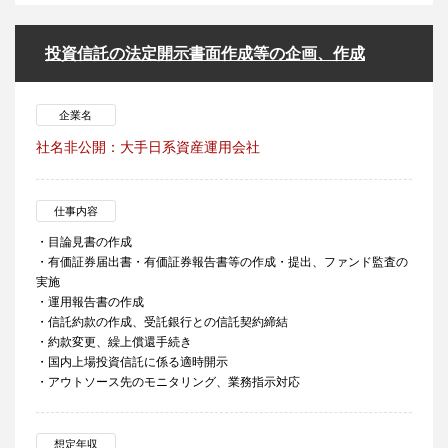
投資信託の法定開示書面作成等の企画、作成
企業名
社名非公開：大手日系資産運用会社
仕事内容
・目論見書の作成
・有価証券届出書・有価証券報告書等の作成・提出、ファンド監査の
実施
・運用報告書の作成
・信託約款の作成、受託銀行との信託契約締結
・約款変更、繰上償還手続き
・国内上場投資信託に係る適時開示
・アウトソース先のモニタリング、業務指示対応
想定年収