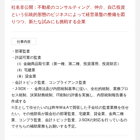
社名非公開：不動産のコンサルティング、仲介、自己投資
という伝統的形態のビジネスによって経営基盤の整備を図
りつつ、新たな試みにも挑戦する企業
仕事内容
・部署監査
・許認可業の監査
（ⅰ）金融商品取引業（第一種、第二種、投資運用、投資助言）
（ⅱ）宅建業
（ⅲ）貸金業
・会計トピック監査、コンプライアンス監査
・J-SOX・・ 金商法及び内部統制基準に従い、全社的統制、業務プロ
セス統制、決算財務統制、IT統制の評価を実施し、内部統制報告書を
作成する
※主として任せたいのは昨年M＆Aで買収した子会社の監査業務を任せ
たい。その他部長が親会社の部署監査、宅建業、貸金業、金商二種
業、コンプラ監査、会計トピック監査、J-SOXの対応を行っているの
でそちらの補助業務もお願いする予定。