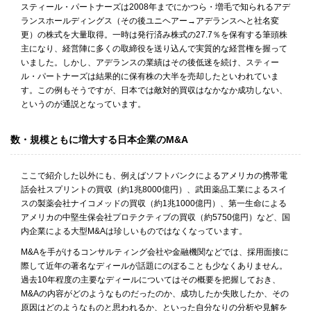
スティール・パートナーズは2008年までにかつら・増毛で知られるアデ
ランスホールディングス（その後ユニヘアー→アデランスへと社名変
更）の株式を大量取得。一時は発行済み株式の27.7％を保有する筆頭株
主になり、経営陣に多くの取締役を送り込んで実質的な経営権を握って
いました。しかし、アデランスの業績はその後低迷を続け、スティー
ル・パートナーズは結果的に保有株の大半を売却したといわれていま
す。この例もそうですが、日本では敵対的買収はなかなか成功しない、
というのが通説となっています。
数・規模ともに増大する日本企業のM&A
ここで紹介した以外にも、例えばソフトバンクによるアメリカの携帯電
話会社スプリントの買収（約1兆8000億円）、武田薬品工業によるスイ
スの製薬会社ナイコメッドの買収（約1兆1000億円）、第一生命による
アメリカの中堅生保会社プロテクティブの買収（約5750億円）など、国
内企業による大型M&Aは珍しいものではなくなっています。
M&Aを手がけるコンサルティング会社や金融機関などでは、採用面接に
際して近年の著名なディールが話題にのぼることも少なくありません。
過去10年程度の主要なディールについてはその概要を把握しておき、
M&Aの内容がどのようなものだったのか、成功したか失敗したか、その
原因はどのようなものと思われるか、といった自分なりの分析や見解を