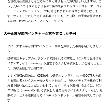
を現在資産価値よりもはるかに高く見積もった買収額といえますが、こ
うしたM&Aでは成立前よりも成立後の統合プロセス（ポスト・マージャ
ー・インテグレーション、PMIと呼ばれます）の成否が重要となりま
す。サントリーにしても日本郵政にしても、かじ取りの手腕が要求され
るのはこれからということになるでしょう。
大手企業が国内ベンチャー企業を買収した事例
次に、大手企業が国内のベンチャー企業を買収した事例を紹介しましょ
う。
携帯電話キャリアのauブランドで知られるKDDIは、2014年に生活情報
メディアサイト「nanapi」を運営するナナピを買収し、子会社化しまし
た。買収金額は非公開です。
ナナピ買収の目的は、KDDIが持つ通信インフラと、のべ4000万人を超
える契約者というスケールメリットを生かし、強いメディアを集めて利
用者を囲い込むことだといわれています。それを裏付けるように、2014
年10月にはnanapiや同じく買収した音楽情報サイトのナタリーなど、複
数のサービスを連携させる「Syn.（シンドット）」構想を発表していま
す。