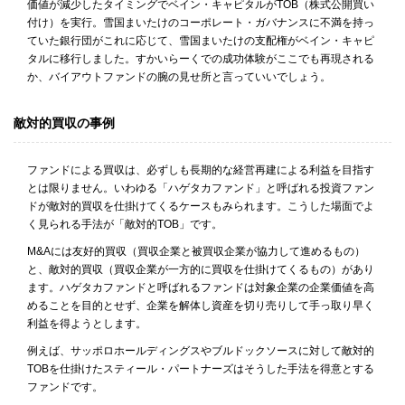
価値が減少したタイミングでベイン・キャピタルがTOB（株式公開買い
付け）を実行。雪国まいたけのコーポレート・ガバナンスに不満を持っ
ていた銀行団がこれに応じて、雪国まいたけの支配権がベイン・キャピ
タルに移行しました。すかいらーくでの成功体験がここでも再現される
か、バイアウトファンドの腕の見せ所と言っていいでしょう。
敵対的買収の事例
ファンドによる買収は、必ずしも長期的な経営再建による利益を目指す
とは限りません。いわゆる「ハゲタカファンド」と呼ばれる投資ファン
ドが敵対的買収を仕掛けてくるケースもみられます。こうした場面でよ
く見られる手法が「敵対的TOB」です。
M&Aには友好的買収（買収企業と被買収企業が協力して進めるもの）
と、敵対的買収（買収企業が一方的に買収を仕掛けてくるもの）があり
ます。ハゲタカファンドと呼ばれるファンドは対象企業の企業価値を高
めることを目的とせず、企業を解体し資産を切り売りして手っ取り早く
利益を得ようとします。
例えば、サッポロホールディングスやブルドックソースに対して敵対的
TOBを仕掛けたスティール・パートナーズはそうした手法を得意とする
ファンドです。