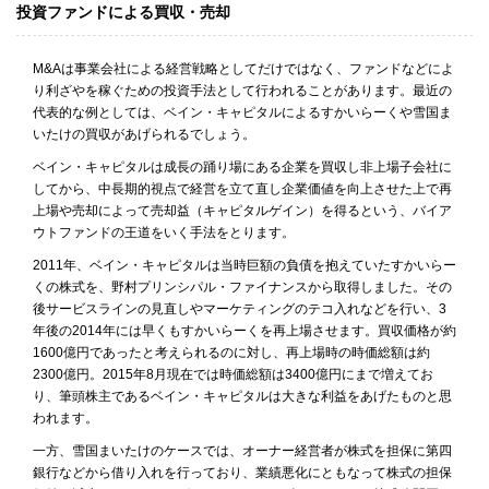
投資ファンドによる買収・売却
M&Aは事業会社による経営戦略としてだけではなく、ファンドなどによ
り利ざやを稼ぐための投資手法として行われることがあります。最近の
代表的な例としては、ベイン・キャピタルによるすかいらーくや雪国ま
いたけの買収があげられるでしょう。
ベイン・キャピタルは成長の踊り場にある企業を買収し非上場子会社に
してから、中長期的視点で経営を立て直し企業価値を向上させた上で再
上場や売却によって売却益（キャピタルゲイン）を得るという、バイア
ウトファンドの王道をいく手法をとります。
2011年、ベイン・キャピタルは当時巨額の負債を抱えていたすかいらー
くの株式を、野村プリンシパル・ファイナンスから取得しました。その
後サービスラインの見直しやマーケティングのテコ入れなどを行い、3
年後の2014年には早くもすかいらーくを再上場させます。買収価格が約
1600億円であったと考えられるのに対し、再上場時の時価総額は約
2300億円。2015年8月現在では時価総額は3400億円にまで増えてお
り、筆頭株主であるベイン・キャピタルは大きな利益をあげたものと思
われます。
一方、雪国まいたけのケースでは、オーナー経営者が株式を担保に第四
銀行などから借り入れを行っており、業績悪化にともなって株式の担保