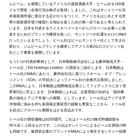
ムビーム」を展開しているアメリカの蒸留酒最大手・ビーム社を160億
ドルで買収（全発行済み株式を取得）しました。これはサントリーが北
米蒸留酒市場に進出する足がかりをつくり、アメリカをはじめとする世
界の蒸留酒市場で確固たる地位を築くための第一歩であると考えられて
います。日本を代表するウイスキーメーカーからグローバル企業へと脱
皮するためのブランド力獲得を狙った、サントリーの社運をかけたM&A
だったといえるでしょう。ビーム社はビームサントリー社として生まれ
変わり、ジムビームブランドを継承してアメリカ第2位のスピリッツ会
社として事業を展開しています。
もう1つの代表的事例として、日本郵政株式会社による豪州物流大手・
トール社（Toll Holdings Limited）の買収をご紹介します。日本郵政は
トール社のM&Aにあたり、豪州会社法に基づくスキーム・オブ・アレン
ジメント（SOA）の手続きによってトール社の全株式を取得しました。
このM&Aにより、日本郵政は国際物流企業としてフェデックスに次ぐ世
界第5位に浮上します。日本郵政によれば、企業買収の目的を「国内事
業の強化とアジア市場への展開」としています。トール社はアジア太平
洋地域に強みを持ち多国籍企業経営の経験も豊富なことから、トール社
を起点にグローバル展開をはかる見込みです。
トール社の買収価格は6200億円。これはトール社の株式時価総額を
50％近く上回るものです。この点はサントリーによるビーム社買収の時
も同様です。被買収企業のブランドやM&Aにより発生するシナジー効果