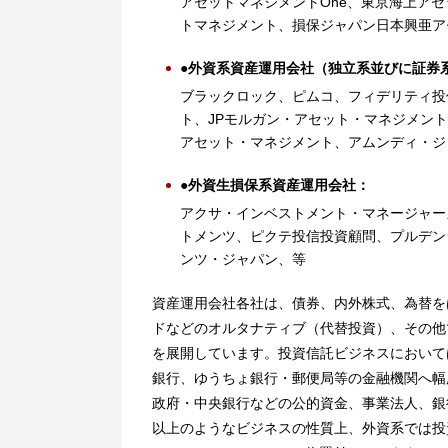
アセットマネジメントOne、東京海上ア
トマネジメント、損保ジャパン日本興亜ア
●外資系資産運用会社（独立系並びに証券
ブラックロック、ピムコ、フィデリティ投
ト、JPモルガン・アセット・マネジメン
アセット・マネジメント、アムンディ・ジ
●外資生損保系資産運用会社：
アクサ・インベストメント・マネージャー
トメンツ、ピクテ投信投資顧問、プルデン
ンツ・ジャパン、等
資産運用会社各社は、債券、内外株式、為替を
ドなどのオルタナティブ（代替投資）、その他
を展開しています。投資信託ビジネスにおいて
銀行、ゆうちょ銀行・郵便局等の金融機関へ幅
政府・中央銀行などの公的資金、事業法人、銀
以上のようなビジネスの性質上、外資系では投資信託ビ