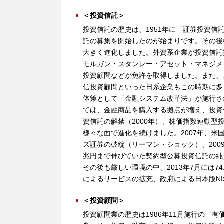
＜投資信託＞
投資信託の歴史は、1951年に「証券投資
託の募集を開始したのが始まりです。その後
大きく進化しました。外資系企業が投資信託
モルガン・スタンレー・アセット・マネジメ
投資顧問などが免許を取得しました。また、
信投資顧問といった日系企業もこの時期に多
体策として「金融システム改革法」が施行さ
ては、金融商品を購入する拠点が増え、投資
資信託の解禁（2000年）、株価指数連動型投
様々な面で進化を続けました。2007年、米
ズ証券の破綻（リーマン・ショック）、200
兆円まで伸びていた契約型公募投資信託の純
その後も厳しい環境の中、2013年7月には
によるサービスの拡充、政府による日本版N
＜投資顧問＞
投資顧問業の歴史は1986年11月施行の「