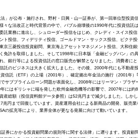
信託法」が公布・施行され、野村・日興・山一証券が、第一回単位型投資
様々な法改正と時代背景の中で、バブル崩壊後の1990年代に投資信託
委託業務に進出し、シュローダー投信をはじめ、クレディ・スイス投信
ント投信、フィデリティ投信、ゴールドマン・サックス投信、ピクテ投
東京三菱投信投資顧問、東京海上アセットマネジメント投信、大和住銀
く免許を取得しました。そして1998年に日本版「金融ビッグバン」の
れ、銀行等による投資信託の窓口販売が解禁となりました。消費者にと
信託のビジネスは大きく拡大しました。その後、2000年代にも不動産
資信託（ETF）の上場（2001年）、確定拠出年金法の施行（2001年）
国でサブプライムローン問題が表面化し、2008年にはリーマン・ブラザ
9年にはギリシャに端を発した欧州金融危機等の影響で、2007年には約8
資産総額（投信資料館データ参照）は52兆円まで減少しました。しか
74.7兆円まで回復しています。資産運用会社による新商品の開発、販売業
ISAの拡充等により、業界全体が更なる発展に向けて動いています。
有価証券にかかる投資顧問業の規則等に関する法律」に遡ります。投資顧