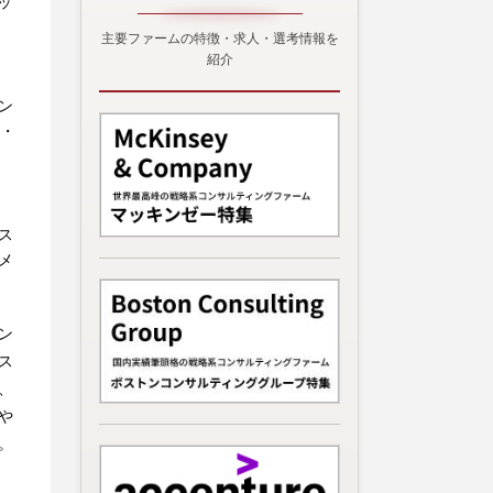
ッ
主要ファームの特徴・求人・選考情報を
紹介
ン
ル・
ス
メ
ン
ス
、
や
。