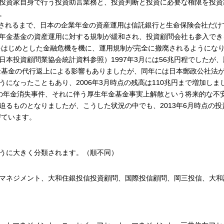
投資家自身で行う投資助言業務と、投資判断と投資に必要な権限を投資
。
施行されるまで、日本の企業年金の資産運用は信託銀行と生命保険会社だけ
年金基金の資産運用に対する規制が緩和され、投資顧問会社も参入でき
綻をはじめとした金融危機を機に、運用規制が完全に撤廃されるようにな
本投資顧問業協会統計資料参照）1997年3月には56兆円程でしたが、
年金基金の代行返上による影響もありましたが、同年には日本郵政公社法
になったこともあり、2006年3月時点の残高は110兆円まで増加しま
2年の年金消失事件、それに伴う厚生年金基金事実上解散という将来的な不
迫るものとなりましたが、こうした状況の中でも、2013年6月時点の投
びています。
うに大きく分類されます。（順不同）
マネジメント、大和住銀投信投資顧問、国際投信顧問、岡三投信、大和