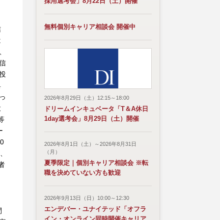
採用選考会」8月22日（土）開催
無料個別キャリア相談会 開催中
信
は
、
信
投
具
っ
2026年8月29日（土）12:15～18:00
投
ドリームインキュベータ「T＆A休日
1day選考会」8月29日（土）開催
等
ー
0
2026年8月1日（土）～2026年8月31日
（月）
し、
夏季限定｜個別キャリア相談会 ※転
者
職を決めていない方も歓迎
2026年9月13日（日）10:00～12:30
エンデバー・ユナイテッド「オフラ
問
イン・オンライン同時開催キャリア