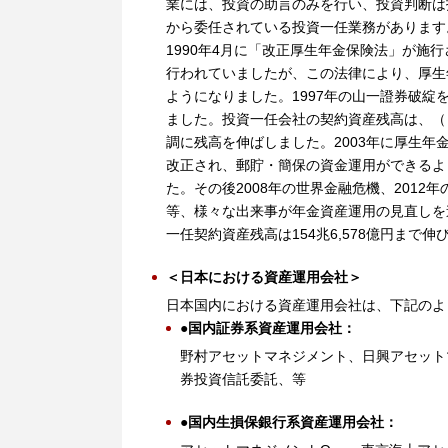
業には、投資の助言のみを行い、投資判断は
から委任されている投資一任業務があります
1990年4月に「改正厚生年金保険法」が
行われていましたが、この法律により、厚生
ようになりました。1997年の山一證券破
ました。投資一任会社の契約資産残高は、（日
調に残高を伸ばしました。2003年に厚生
改正され、郵貯・簡保の資金運用ができるよう
た。その後2008年の世界金融危機、201
等、様々な出来事が年金資産運用の見直しを
一任契約資産残高は154兆6,578億円まで伸
＜日本における資産運用会社＞
日本国内における資産運用会社は、下記のよ
●国内証券系資産運用会社：
野村アセットマネジメント、日興アセット
券投資信託委託、等
●国内生損保銀行系資産運用会社：