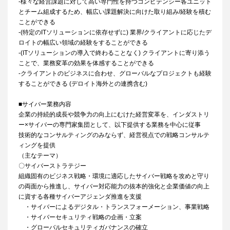
-様々な経営課題に対して高い専門性を持つコンピテンシー各ユニット
とチーム組成するため、幅広い課題解決に向けた取り組み/経験を積む
ことができる
-(特定のITソリューションに依存せずに) 業界/クライアントに応じたデ
ロイトの幅広い領域の経験をすることができる
-(ITソリューションの導入で終わることなく) クライアントに寄り添う
ことで、業務変革の効果を体感することができる
-クライアントのビジネスに合わせ、グローバルなプロジェクトも経験
することができる (デロイト海外との連携含む)
■サイバー業務内容
企業の持続的成長や競争力の向上にむけた経営変革を、インダストリ
ー×サイバーの専門家集団として、以下提供する業務を中心に従事
技術的なコンサルティングのみならず、経営視点での戦略コンサルテ
ィングを提供
（主なテーマ）
〇サイバーストラテジー
組織固有のビジネス戦略・環境に適応したサイバー戦略を攻めと守り
の両面から推進し、サイバー対応能力の抜本的強化と企業価値の向上
に資する各種サイバーアジェンダ推進を支援
・サイバーによるデジタル・トランスフォーメーション、事業戦略
・サイバーセキュリティ戦略の企画・立案
・グローバルセキュリティガバナンスの確立