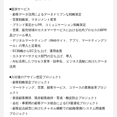
■提供サービス
・顧客データ活用によるデータドリブンな戦略策定
・営業戦略策、マネジメント変革
・ブランド策定からPR、コミュニケーション戦略策定
・営業、販売領域やカスタマーサービスにおける社内プロセスのBPR
及びツール導入
・デジタルマーケティング（Webサイト、アプリ、マーケティングツ
ール）の導入と定着化
・EC戦略からEC立ち上げ、運用改善
・カスタマーサクセス部門の立ち上げ、導入
・AIを活用したプロセス変革・効率化 、ビジネス貢献に向けたデータ
活用
■入社後のアサイン想定プロジェクト
・顧客戦略策定プロジェクト
・マーケティング、営業、顧客サービス、コマースの業務改革プロジ
ェクト
・新規顧客獲得、既存顧客維持・育成・離反防止プロジェクト
・会社・事業間の顧客データ統合によるCX最適化プロジェクト
・顧客起点経営に向けたチャネル横断での組織/業務/システム間連携
プロジェクト