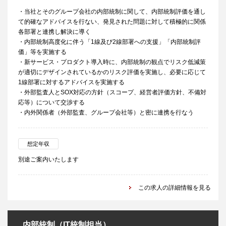
・当社とそのグループ会社の内部統制に関して、内部統制評価を通し
て的確なアドバイスを行ない、発見された問題に対して積極的に関係
各部署と連携し解決に導く
・内部統制高度化に伴う「1線及び2線部署への支援」「内部統制評
価」等を実施する
・新サービス・プロダクト導入時に、内部統制の観点でリスク低減策
が適切にデザインされているかのリスク評価を実施し、必要に応じて
1線部署に対するアドバイスを実施する
・外部監査人とSOX対応の方針（スコープ、経営者評価方針、不備対
応等）について交渉する
・内外関係者（外部監査、グループ会社等）と密に連携を行なう
想定年収
別途ご案内いたします
この求人の詳細情報を見る
内部統制（IT統制担当）