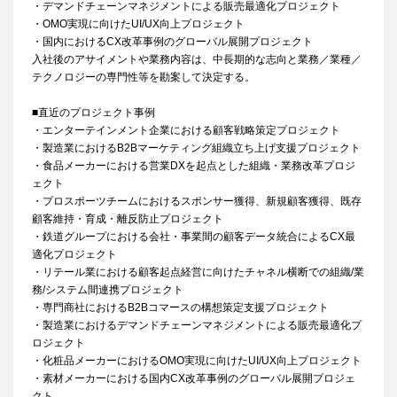
・デマンドチェーンマネジメントによる販売最適化プロジェクト
・OMO実現に向けたUI/UX向上プロジェクト
・国内におけるCX改革事例のグローバル展開プロジェクト
入社後のアサイメントや業務内容は、中長期的な志向と業務／業種／
テクノロジーの専門性等を勘案して決定する。
■直近のプロジェクト事例
・エンターテインメント企業における顧客戦略策定プロジェクト
・製造業におけるB2Bマーケティング組織立ち上げ支援プロジェクト
・食品メーカーにおける営業DXを起点とした組織・業務改革プロジ
ェクト
・プロスポーツチームにおけるスポンサー獲得、新規顧客獲得、既存
顧客維持・育成・離反防止プロジェクト
・鉄道グループにおける会社・事業間の顧客データ統合によるCX最
適化プロジェクト
・リテール業における顧客起点経営に向けたチャネル横断での組織/業
務/システム間連携プロジェクト
・専門商社におけるB2Bコマースの構想策定支援プロジェクト
・製造業におけるデマンドチェーンマネジメントによる販売最適化プ
ロジェクト
・化粧品メーカーにおけるOMO実現に向けたUI/UX向上プロジェクト
・素材メーカーにおける国内CX改革事例のグローバル展開プロジェ
クト