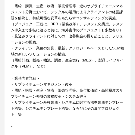
・需給・購買・生産・物流・販売管理等一連のサプライチェーンマネ
ジメント分野において、デジタルの活用によりクライアントの経営課
題を解決し、持続可能な変革をもたらすコンサルティングの実施。
（プロジェクト工程は、BPR（業務改革）、システム化構想、システ
ム導入まで多岐に渡ると共に、海外案件のプロジェクトも多数有り）
・見込みクライアントに対しての、改善機会の掘り起こしと、ソリュ
ーションの提案。
・クライアント業種の知見、最新テクノロジーをベースとしたSCM領
域の新しいソリューションの構築。
（需給計画、販売・物流、調達、生産実行（MES）、製品ライフサイ
クル（PLM）、など）
＜業務内容詳細＞
・サプライチェーンマネジメント改革
・需給・購買・生産・物流・販売管理等、高付加価値・高難易度のサ
プライチェーン領域の業務改革・システム導入
・サプライチェーン基幹業務・システムに関する標準業務テンプレー
ト構築、システムテンプレート構築、ならびにその展開プロジェク
ト 等
<