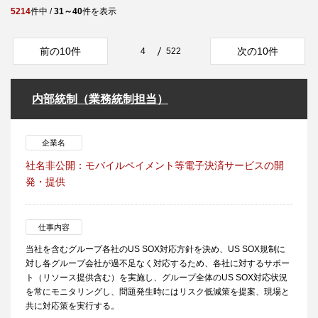
5214
件中 /
31～40
件を表示
前の10件
次の10件
4
522
内部統制（業務統制担当）
企業名
社名非公開：モバイルペイメント等電子決済サービスの開
発・提供
仕事内容
当社を含むグループ各社のUS SOX対応方針を決め、US SOX規制に
対し各グループ会社が過不足なく対応するため、各社に対するサポー
ト（リソース提供含む）を実施し、グループ全体のUS SOX対応状況
を常にモニタリングし、問題発生時にはリスク低減策を提案、現場と
共に対応策を実行する。