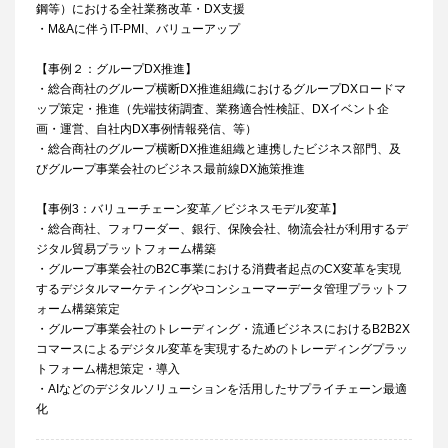
鋼等）における全社業務改革・DX支援
・M&Aに伴うIT-PMI、バリューアップ
【事例２：グループDX推進】
・総合商社のグループ横断DX推進組織におけるグループDXロードマ
ップ策定・推進（先端技術調査、業務適合性検証、DXイベント企
画・運営、自社内DX事例情報発信、等）
・総合商社のグループ横断DX推進組織と連携したビジネス部門、及
びグループ事業会社のビジネス最前線DX施策推進
【事例3：バリューチェーン変革／ビジネスモデル変革】
・総合商社、フォワーダー、銀行、保険会社、物流会社が利用するデ
ジタル貿易プラットフォーム構築
・グループ事業会社のB2C事業における消費者起点のCX変革を実現
するデジタルマーケティングやコンシューマーデータ管理プラットフ
ォーム構築策定
・グループ事業会社のトレーディング・流通ビジネスにおけるB2B2X
コマースによるデジタル変革を実現するためのトレーディングプラッ
トフォーム構想策定・導入
・AIなどのデジタルソリューションを活用したサプライチェーン最適
化