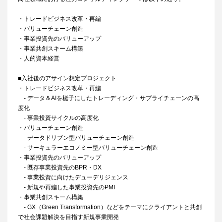
・トレードビジネス改革・再編
・バリューチェーン創造
・事業投資先のバリューアップ
・事業共創スキーム構築
・人的資本経営
■入社後のアサイン想定プロジェクト
・トレードビジネス改革・再編
- データ＆AIを梃子にしたトレーディング・サプライチェーンの高
度化
- 事業投資サイクルの高度化
・バリューチェーン創造
- データドリブン型バリューチェーン創造
- サーキュラーエコノミー型バリューチェーン創造
・事業投資先のバリューアップ
- 既存事業投資先のBPR・DX
- 事業投資に向けたデューデリジェンス
- 新規や再編した事業投資先のPMI
・事業共創スキーム構築
- GX（Green Transformation）などをテーマにクライアントと共創
で社会課題解決を目指す新規事業開発