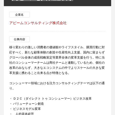
企業名
アビームコンサルティング株式会社
仕事内容
移り変わりの激しい消費者の価値観やライフスタイル、購買行動に対
応すべく、新たな顧客体験の創造や生産性向上支援、国内に留まらず
グローバル全体の成長戦略策定等業界全体の変革支援を行う。特に当
社のコンシューマーチームは商社チームと連動しているため、個社の
改革のみならず、大きなエコシステムの中でよりスケールの大きな変
革支援に携わること出来る点が特徴となる。
コンシューマー領域における注力コンサルティングテーマは以下の通
り。
・ Ｄ２Ｃ（ダイレクト トゥ コンシューマー）ビジネス改革
・ バリューチェーン創造
・ ビジネスモデル変革
・ 人的資本経営