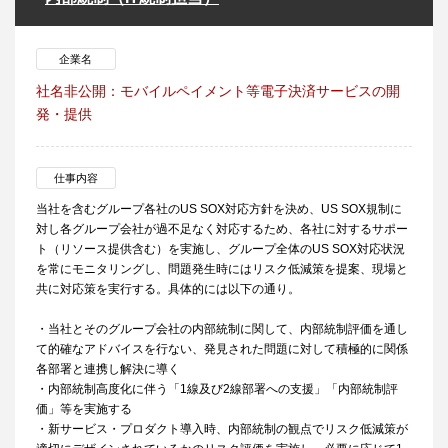
企業名
社名非公開：モバイルペイメント等電子決済サービスの開
発・提供
仕事内容
当社を含むグループ各社のUS SOX対応方針を決め、US SOX規制に
対し各グループ会社が過不足なく対応するため、各社に対するサポー
ト（リソース提供含む）を実施し、グループ全体のUS SOX対応状況
を常にモニタリングし、問題発生時にはリスク低減策を提案、現場と
共に対応策を実行する。具体的には以下の通り。
・当社とそのグループ会社の内部統制に関して、内部統制評価を通し
て的確なアドバイスを行ない、発見された問題に対して積極的に関係
各部署と連携し解決に導く
・内部統制高度化に伴う「1線及び2線部署への支援」「内部統制評
価」等を実施する
・新サービス・プロダクト導入時、内部統制の観点でリスク低減策が