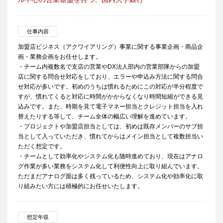
仕事内容
加盟店ビジネス（アクワイアリング）事業に関する事業企画・商品企
画・業務企画をお任せします。
・チーム内複数名で支店の営業やDX法人部内の営業部隊からの加盟
店に関する問合せ対応をしており、エラーや申込み方法に関する問合
せ対応が多いです。初めのうちは慣れるためにこの対応が半分程度で
すが、慣れてくると対応に時間がかからなくなり時間短縮ができる見
込みです。また、時期を見て電子マネー担当とクレジット担当を入れ
替えたりする等して、チーム全体の幅広い理解を進めています。
・プロジェクトや加盟店担当としては、初めは既存メンバーのサブ担
当として入っていただき、慣れてからはメイン担当として複数担当い
ただく想定です。
・チームとして効率化やシステム化も随時進めており、現在はアナロ
グ作業が多い業務をシステム化して利便性向上に取り組んでいます。
ただまだアナログ面は多く残っているため、システム化や効率化に取
り組みたい方には積極的にお任せいたします。
想定年収