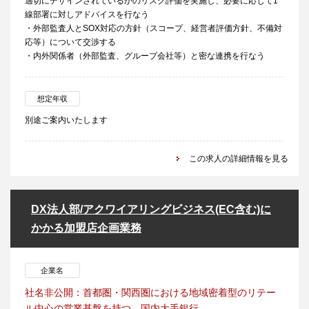
適切にデザインされているかのリスク評価を実施し、必要に応じて1
線部署に対しアドバイスを行なう
・外部監査人とSOX対応の方針（スコープ、経営者評価方針、不備対
応等）について交渉する
・内外関係者（外部監査、グループ会社等）と密な連携を行なう
想定年収
別途ご案内いたします
この求人の詳細情報を見る
DX法人部/アクワイアリングビジネス(EC含む)に
かかる加盟店企画業務
企業名
社名非公開：首都圏・関西圏における地域密着型のリテー
ル中心の営業基盤を持つ、国内大手銀行