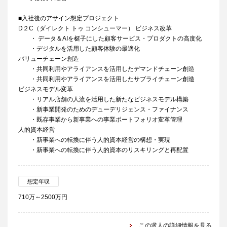
■入社後のアサイン想定プロジェクト
D２C（ダイレクト トゥ コンシューマー） ビジネス改革
・ データ＆AIを梃子にした顧客サービス・プロダクトの高度化
・デジタルを活用した顧客体験の最適化
バリューチェーン創造
・共同利用やアライアンスを活用したデマンドチェーン創造
・共同利用やアライアンスを活用したサプライチェーン創造
ビジネスモデル変革
・リアル店舗の人流を活用した新たなビジネスモデル構築
・新事業開発のためのデューデリジェンス・ファイナンス
・既存事業から新事業への事業ポートフォリオ変革管理
人的資本経営
・新事業への転換に伴う人的資本経営の構想・実現
・新事業への転換に伴う人的資本のリスキリングと再配置
想定年収
710万～2500万円
この求人の詳細情報を見る