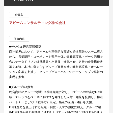
企業名
アビームコンサルティング株式会社
仕事内容
■デジタル経営基盤構築
商社業界において、アビームが圧倒的な実績を誇る基幹システム導入
から、営業部門・コーポレート部門全体の業務高度化・データ活用を
含むデータドリブン経営基盤へと発展・進化させ、各社の企業構造改
革を加速。本社に留まらずグループ事業会社の経営高度化・オペレー
ション変革を支援し、グループグローバルでのデータドリブン経営の
実現を推進。
■グループDX推進
総合商社のグループ横断DX推進組織に対し、アビームの豊富なDX実
績・ナレッジをベースに多様性を発揮した人財・知見を提供し、推進
パートナーとしてDX戦略方針策定、施策の企画・遂行を支援。
DX推進力を底上げする組織・制度・人財の強化に加え、グループ横
断DX推進組織と有機的に連動したグローバルでのビジネスDXの具現