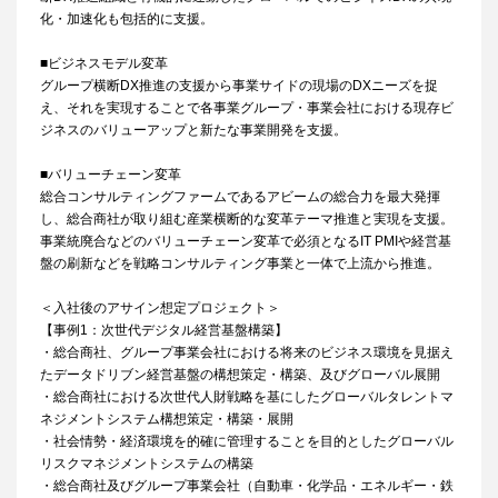
化・加速化も包括的に支援。
■ビジネスモデル変革
グループ横断DX推進の支援から事業サイドの現場のDXニーズを捉
え、それを実現することで各事業グループ・事業会社における現存ビ
ジネスのバリューアップと新たな事業開発を支援。
■バリューチェーン変革
総合コンサルティングファームであるアビームの総合力を最大発揮
し、総合商社が取り組む産業横断的な変革テーマ推進と実現を支援。
事業統廃合などのバリューチェーン変革で必須となるIT PMIや経営基
盤の刷新などを戦略コンサルティング事業と一体で上流から推進。
＜入社後のアサイン想定プロジェクト＞
【事例1：次世代デジタル経営基盤構築】
・総合商社、グループ事業会社における将来のビジネス環境を見据え
たデータドリブン経営基盤の構想策定・構築、及びグローバル展開
・総合商社における次世代人財戦略を基にしたグローバルタレントマ
ネジメントシステム構想策定・構築・展開
・社会情勢・経済環境を的確に管理することを目的としたグローバル
リスクマネジメントシステムの構築
・総合商社及びグループ事業会社（自動車・化学品・エネルギー・鉄