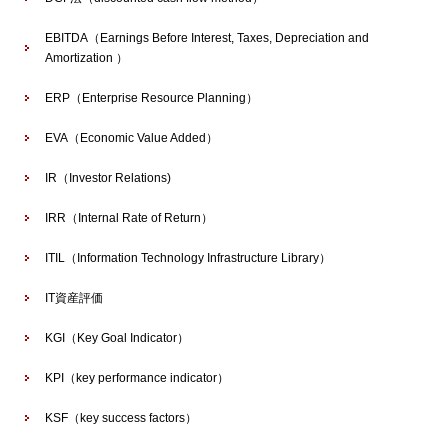
EBITDA（Earnings Before Interest, Taxes, Depreciation and
Amortization ）
ERP（Enterprise Resource Planning）
EVA（Economic Value Added）
IR（Investor Relations)
IRR（Internal Rate of Return）
ITIL（Information Technology Infrastructure Library）
IT資産評価
KGI（Key Goal Indicator）
KPI（key performance indicator）
KSF（key success factors）