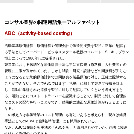
コンサル業界の関連用語集ーアルファベット
ABC（activity-based costing）
活動基準原価計算。原価計算や管理会計で製造間接費を製品に正確に配賦す
る手法としてハーバード・ビジネススクール教授のロバート・S・キャプラン
博士によって1980年代に提唱された。
製造業における伝統的な原価計算手法は主に直接費（原料費、人件費等）の
管理に主眼が置かれていた。しかし試験・研究・設計などの間接費が膨らむ
ようになると伝統的原価計算では間接費を製品原価に対し、正確に配賦する
ことができない。そこでABCではまず「活動」に対して製造間接費を計上
し、活動に集計された原価を製品に対して配賦していくという考え方をと
る。活動ごとにコスト・ドライバーを認識することで、製品に対して合理的
なコストの配布を行うことができ、結果的に適正な原価計算が行えるように
なる。
この考え方は非製造業のコスト管理にも有効であると考えられ、現在は経営
手法としてのABM（活動基準管理）にも採用されている。
なお、ABCは在庫分析手法の「ABC分析」と混同されやすいが、両者に関連
性はなく別個のものである。