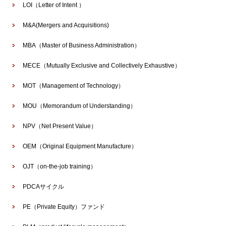
LOI（Letter of Intent ）
M&A(Mergers and Acquisitions)
MBA（Master of Business Administration）
MECE（Mutually Exclusive and Collectively Exhaustive）
MOT（Management of Technology）
MOU（Memorandum of Understanding）
NPV（Net Present Value）
OEM（Original Equipment Manufacture）
OJT（on-the-job training）
PDCAサイクル
PE（Private Equity）ファンド