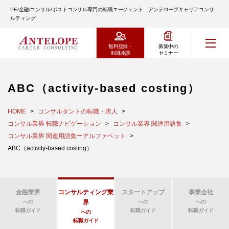
PE/金融/コンサル/ポストコンサル専門の転職エージェント アンテロープキャリアコンサ
ルティング
無料登録・
募集中の
転職相談
セミナー
ABC（activity-based costing）
HOME
コンサルタントの転職・求人
コンサル業界 転職ナビゲーション
コンサル業界 関連用語集
コンサル業界 関連用語集ーアルファベット
ABC（activity-based costing）
金融業界
コンサルティング業
スタートアップ
事業会社
への
界
への
への
転職ガイド
転職ガイド
転職ガイド
への
転職ガイド