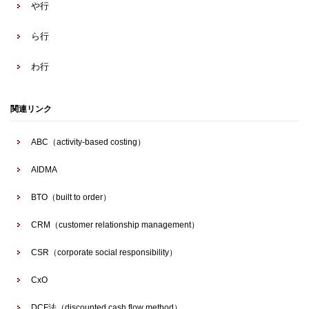
や行
ら行
わ行
関連リンク
ABC（activity-based costing）
AIDMA
BTO（built to order）
CRM（customer relationship management）
CSR（corporate social responsibility）
CxO
DCF法（discounted cash flow method）