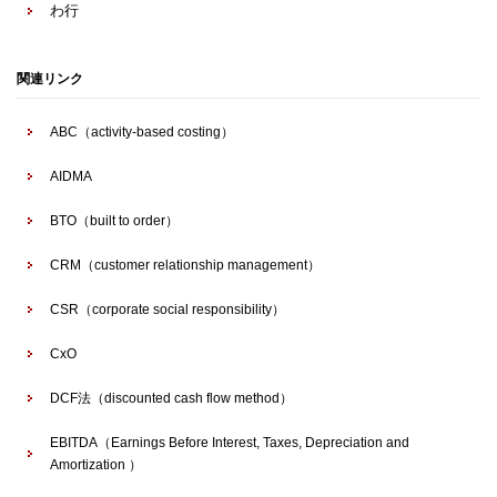
わ行
関連リンク
ABC（activity-based costing）
AIDMA
BTO（built to order）
CRM（customer relationship management）
CSR（corporate social responsibility）
CxO
DCF法（discounted cash flow method）
EBITDA（Earnings Before Interest, Taxes, Depreciation and
Amortization ）