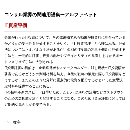
コンサル業界の関連用語集ーアルファベット
IT資産評価
企業が行ったIT投資について、その成果物である効果が投資額に見合っている
かどうかの妥当性を評価することをいう。「IT投資管理」とも呼ばれる。評価
法についてはさまざまな手法があるが、個別のIT投資の効果を個別に評価する
手法と、一元的に評価し投資の配分やプライオリティの見直しをはかるポー
トフォリオ式手法に大別される。
IT資産評価の目的は、企業経営者やステークホルダーに対し現状のIT投資額が
妥当であるかどうかの判断材料を与え、今後の戦略の策定に際しIT投資額をど
うするか、またどのような分野に重点的に投資を配分するかといった意思決
定材料を提供することにある。
ITの技術革新のスピードは早いため、たとえばSaaSの活用などコストダウン
のための選択肢が次々と登場することになる。このためIT資産評価に関しては
定期的な見直しが必要である。
数字