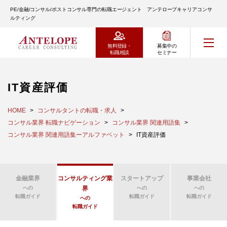
PE/金融/コンサル/ポストコンサル専門の転職エージェント アンテロープキャリアコンサ
ルティング
無料登録・
募集中の
転職相談
セミナー
IT資産評価
HOME
コンサルタントの転職・求人
コンサル業界 転職ナビゲーション
コンサル業界 関連用語集
コンサル業界 関連用語集ーアルファベット
IT資産評価
金融業界
コンサルティング業
スタートアップ
事業会社
への
界
への
への
転職ガイド
転職ガイド
転職ガイド
への
転職ガイド