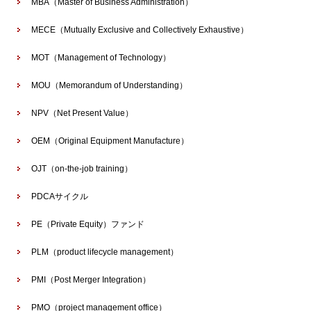
MBA（Master of Business Administration）
MECE（Mutually Exclusive and Collectively Exhaustive）
MOT（Management of Technology）
MOU（Memorandum of Understanding）
NPV（Net Present Value）
OEM（Original Equipment Manufacture）
OJT（on-the-job training）
PDCAサイクル
PE（Private Equity）ファンド
PLM（product lifecycle management）
PMI（Post Merger Integration）
PMO（project management office）