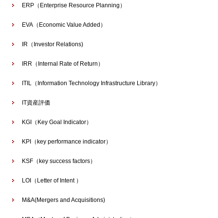
ERP（Enterprise Resource Planning）
EVA（Economic Value Added）
IR（Investor Relations)
IRR（Internal Rate of Return）
ITIL（Information Technology Infrastructure Library）
IT資産評価
KGI（Key Goal Indicator）
KPI（key performance indicator）
KSF（key success factors）
LOI（Letter of Intent ）
M&A(Mergers and Acquisitions)