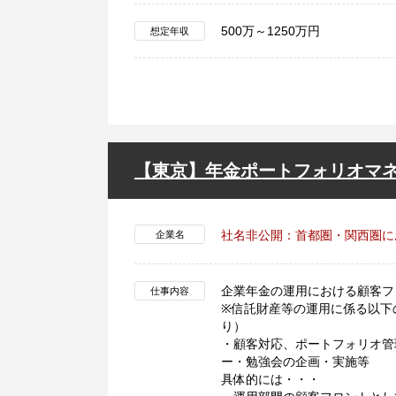
500万～1250万円
想定年収
【東京】年金ポートフォリオマ
社名非公開：首都圏・関西圏に
企業名
企業年金の運用における顧客フ
仕事内容
※信託財産等の運用に係る以下
り）
・顧客対応、ポートフォリオ管
ー・勉強会の企画・実施等
具体的には・・・