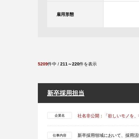
雇用形態
5209
件中 /
211～220
件を表示
新卒採用担当
社名非公開：「欲しいモノを、
企業名
新卒採用領域において、採用活
仕事内容