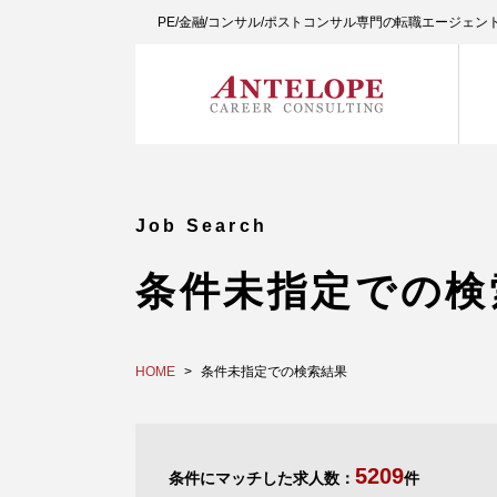
PE/金融/コンサル/ポストコンサル専門の転職エージェ
Job Search
条件未指定での検
HOME
条件未指定での検索結果
5209
条件にマッチした求人数：
件