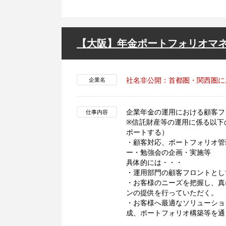
【大阪】年金ポートフォリオマ
社名非公開：首都圏・関西圏に
企業名
企業年金の運用における顧客フ
仕事内容
※信託財産等の運用に係る以下
ポートする）
・顧客対応、ポートフォリオ管
ー・勉強会の企画・実施等
具体的には・・・
・運用部門の顧客フロントとし
・お客様のニーズを把握し、真
ンの提供を行っていただく。
・お客様へ最適なソリューショ
成、ポートフォリオ構築等を通