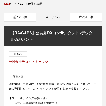
5214
件中 /
421～430
件を表示
前の10件
次の10件
43
522
【RA/G&PS】公共系DXコンサルタント -デジタ
ルガバメント
企業名
合同会社デロイトトーマツ
仕事内容
公的機関（中央省庁、地方公共団体、独立行政法人等）に対して、自
身の専門性を生かし、クライアントが望む変革を支援していく。
【コンサルティング業務（例）】
・システム再構築/最適化計画策定支援