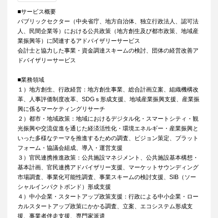
■サービス概要
パブリックセクター（中央省庁、地方自治体、独立行政法人、認可法
人、民間企業等）における公共政策（地方創生及び都市政策、地域産
業振興等）に関連するアドバイザリーサービス
会計士と協力した事業・資金調達スキームの検討、団体の経営改善ア
ドバイザリーサービス
■業務領域
１）地方創生、行政経営：地方創生事業、総合計画立案、組織機構改
革、人事評価制度改革、SDGｓ形成支援、地域産業振興支援、産業振
興に係るマーケティングリサーチ
２）都市・地域政策：地域におけるデジタル化・スマートシティ・観
光振興や交流促進を通じた経済活性化・環境エネルギー・産業振興と
いった多様なテーマを推進するための調査、ビジョン策定、プラット
フォーム・協議会組成、導入・運営支援
３）官民連携推進政策：公共施設マネジメント、公共施設基本構想・
基本計画、官民連携アドバイザリー支援、マーケットサウンディング
市場調査、事業化可能性調査、事業スキームの検討支援、SIB（ソー
シャルインパクトボンド）形成支援
４）中小企業・スタートアップ政策支援：行政による中小企業・ロー
カルスタートアップ政策にかかる調査、立案、エコシステム形成支
援、事業者伴走支援、専門家派遣