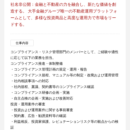
社名非公開：金融と不動産の力を融合し、新たな価値を創
造する。 大手金融グループ唯一の不動産運用プラットフォ
ームとして、多様な投資商品と高度な運用力で市場をリー
ドする。
仕事内容
コンプライアンス・リスク管理部門のメンバーとして、ご経験や適性
に応じて以下の業務を担当。
コンプライアンス推進・体制整備
・コンプライアンス管理計画の策定・運用・報告
・コンプライアンス規程、マニュアル等の制定・改廃および運用管理
・社内相談事項への対応
・社内規程、稟議、契約書等のコンプライアンス確認
・コンプライアンス研修の企画・実施
・自主点検の企画・実施および改善対応
投資・運用案件の審査
・投資および運用案件に関する事前審査
・契約書、広告・勧誘資料等の確認
・利益相反、投資家保護、レピュテーションリスク等の観点からの検
証