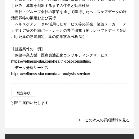
し込み、成果を創出するまでの伴走と効果検証
・当社・グループ会社の事業を通じて獲得したヘルスケアデータの利
活用戦略の策定および実行
・ヘルスケアデータを活用したサービス等の開発、製薬メーカー・ア
カデミア等の外部パートナーとの共同研究（例：レセプトデータを活
用した薬の効果測定、薬の使用状況分析 等）
【担当案件の一例】
・保健事業支援・医療費適正化コンサルティングサービス
https://wellness-star.com/health-cost-consulting/
・データ分析サービス
https://wellness-star.com/data-analysis-service/
想定年収
別途ご案内いたします
この求人の詳細情報を見る