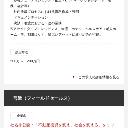
・各種デューデリジェンス（鑑定・ER・マーケットレポート・法
務・会計等）
・社内決裁プロセスにおける資料作成・説明
・ドキュメンテーション
・決済・引渡における一連の業務
※アセットタイプ：レジデンス、物流、ホテル、ヘルスケア（老人ホ
ーム）等、制限はなく、幅広いアセットに取り組みが可能。
想定年収
500万 ～ 1200万円
この求人の詳細情報を見る
営業（フィールドセールス）
企業名
社名非公開：「不動産投資を変え、社会を変える」をミッ