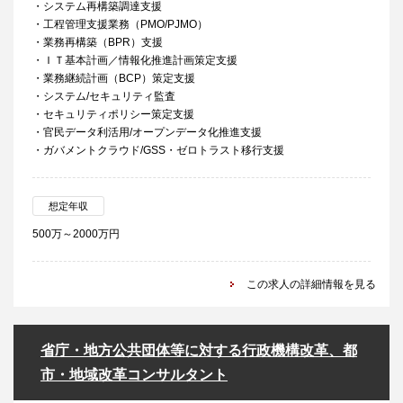
・システム再構築調達支援
・工程管理支援業務（PMO/PJMO）
・業務再構築（BPR）支援
・ＩＴ基本計画／情報化推進計画策定支援
・業務継続計画（BCP）策定支援
・システム/セキュリティ監査
・セキュリティポリシー策定支援
・官民データ利活用/オープンデータ化推進支援
・ガバメントクラウド/GSS・ゼロトラスト移行支援
想定年収
500万～2000万円
この求人の詳細情報を見る
省庁・地方公共団体等に対する行政機構改革、都
市・地域改革コンサルタント