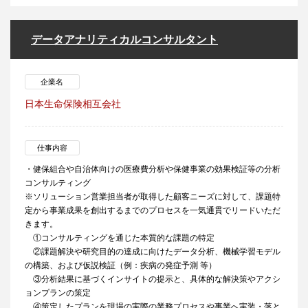
データアナリティカルコンサルタント
企業名
日本生命保険相互会社
仕事内容
・健保組合や自治体向けの医療費分析や保健事業の効果検証等の分析
コンサルティング
※ソリューション営業担当者が取得した顧客ニーズに対して、課題特
定から事業成果を創出するまでのプロセスを一気通貫でリードいただ
きます。
①コンサルティングを通じた本質的な課題の特定
②課題解決や研究目的の達成に向けたデータ分析、機械学習モデル
の構築、および仮説検証（例：疾病の発症予測 等）
③分析結果に基づくインサイトの提示と、具体的な解決策やアクシ
ョンプランの策定
④策定したプランを現場の実際の業務プロセスや事業へ実装・落と