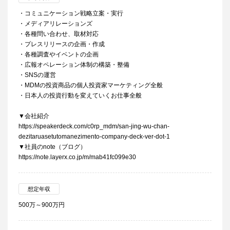
・コミュニケーション戦略立案・実行
・メディアリレーションズ
・各種問い合わせ、取材対応
・プレスリリースの企画・作成
・各種調査やイベントの企画
・広報オペレーション体制の構築・整備
・SNSの運営
・MDMの投資商品の個人投資家マーケティング全般
・日本人の投資行動を変えていくお仕事全般
▼会社紹介
https://speakerdeck.com/c0rp_mdm/san-jing-wu-chan-
dezitaruasetutomanezimento-company-deck-ver-dot-1
▼社員のnote（ブログ）
https://note.layerx.co.jp/m/mab41fc099e30
想定年収
500万～900万円