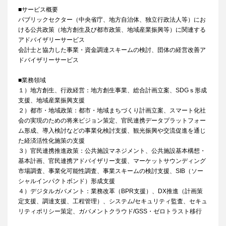
■サービス概要
パブリックセクター（中央省庁、地方自治体、独立行政法人等）にお
ける公共政策（地方創生及び都市政策、地域産業振興等）に関連する
アドバイザリーサービス
会計士と協力した事業・資金調達スキームの検討、団体の経営改善ア
ドバイザリーサービス
■業務領域
１）地方創生、行政経営：地方創生事業、総合計画立案、SDGｓ形成
支援、地域産業振興支援
２）都市・地域政策：都市・地域まちづくり計画立案、スマート化社
会の実現のための将来ビジョン策定、官民連携データプラットフォー
ム形成、導入検討などの事業化検討支援、観光振興や交流促進を通じ
た経済活性化施策の支援
３）官民連携推進政策：公共施設マネジメント、公共施設基本構想・
基本計画、官民連携アドバイザリー支援、マーケットサウンディング
市場調査、事業化可能性調査、事業スキームの検討支援、SIB（ソー
シャルインパクトボンド）形成支援
４）デジタルガバメント：業務改革（BPR支援）、DX推進（計画策
定支援、調達支援、工程管理）、システム/セキュリティ監査、セキュ
リティポリシー策定、ガバメントクラウド/GSS・ゼロトラスト移行