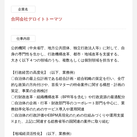
企業名
合同会社デロイトトーマツ
仕事内容
公的機関（中央省庁、地方公共団体、独立行政法人等）に対して、自
身の専門性を生かし、行政機構改革、都市・地域改革を支援する。
大きく以下４つの領域のうち、複数もしくは個別領域を担当する。
【行政経営の高度化】（以下、業務例）
〇自治体の最上位計画である総合計画・総合戦略の策定を行い、全庁
的な政策の方向付けや、首長マターの特命案件に関する構想・計画の
策定、事業の企画検討
〇行財政改革・組織機構改革（BPR等を含む）や行政資源の最適配分
〇自治体の企画・行革・財政部門等のコーポレート部門を中心に、業
務効率化等のためのサービス導入や運用関連
〇自治体の行政評価やEBPM具現化のための仕組みづくりや運用支援
※また、上記に関連する総務省等の国関連の案件に取り組む
【地域経済活性化】（以下、業務例）