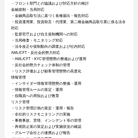
・フロント部門との協議および対応方針の検討
金融規制・当局対応
・金融商品取引法に基づく各種届出・報告対応
・投資運用業、投資助言・代理業、第二種金融商品取引業に係る法令
対応
・監督官庁および自主規制機関への対応
・当局検査・モニタリング対応
・法令改正や規制動向の調査および社内対応
AML/CFT・反社会的勢力対応
・AML/CFT・KYC管理態勢の整備および運用
・反社会的勢力チェック体制の管理
・リスク評価および顧客管理態勢の高度化
情報管理
・インサイダー情報管理態勢の整備・運用
・情報管理ルールの策定・運用
・役職員への周知および教育
リスク管理
・リスク管理計画の策定・運用・報告
・全社的リスクモニタリングの実施
・事務事故、苦情、インシデント等の管理
・再発防止策の策定および実施状況の確認
・グループ会社との連携および報告