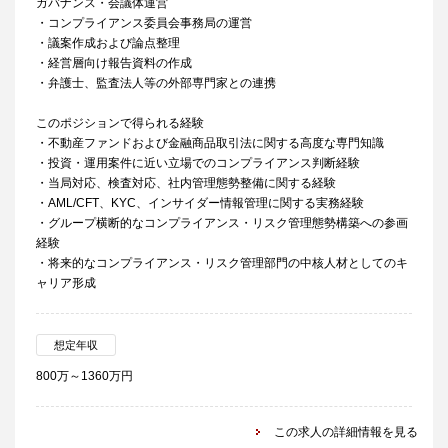
ガバナンス・会議体運営
・コンプライアンス委員会事務局の運営
・議案作成および論点整理
・経営層向け報告資料の作成
・弁護士、監査法人等の外部専門家との連携
このポジションで得られる経験
・不動産ファンドおよび金融商品取引法に関する高度な専門知識
・投資・運用案件に近い立場でのコンプライアンス判断経験
・当局対応、検査対応、社内管理態勢整備に関する経験
・AML/CFT、KYC、インサイダー情報管理に関する実務経験
・グループ横断的なコンプライアンス・リスク管理態勢構築への参画
経験
・将来的なコンプライアンス・リスク管理部門の中核人材としてのキ
ャリア形成
想定年収
800万～1360万円
この求人の詳細情報を見る