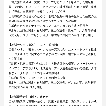
〇観光振興領域や、文化・スポーツなどのソフトを活用した地域振
興、その他、他ユニット・セクターとの連携可能性の高い産業（農業
や半導体、自動車等）を核としたまちづくり
〇地域経済の活性化のために、地域の強みや特色を生かした産業の振
興や経済波及効果の拡張に資するエコシステムの形成
〇域内外の交流を促すデジタルソリューションの実装と運用 等
※また、上記に関連する内閣府、国土交通省（観光庁）、文部科学省
（文化庁、スポーツ庁）、経済産業省等の国関連の案件に取り組む
【地域デジタル実装】（以下、業務例）
〇働きやすい・暮らしやすいまちの実現に向けたスマートシティ推進
〇デジタル活用に関する中央省庁の政策立案、地方自治体等と連携し
た実証推進
〇計画・戦略の策定や地域における推進体制の構築、スマートシティ
インフラ（デジタルID、地域通貨、データ連携基盤等）の整備、具体
的なデジタルサービスの導入や運用関連
〇独自に開発してきたアセット等の地域実装
※また、上記に関連する内閣府、国土交通省、デジタル庁、総務省等
の国関連の案件に取り組む
【地域脱炭素】（以下、業務例）
〇地域脱炭素の実現のために、調査・計画策定、脱炭素シナリオの検