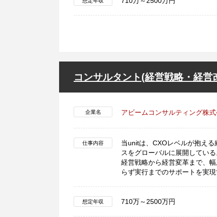
710万～2500万円
想定年収
コンサルタント(経営戦略・経営
アビームコンサルティング株式
企業名
当unitは、CXOレベルが抱
仕事内容
スをグローバルに展開している
経営戦略から経営変革まで、幅
らず実行までのサポートを実現
710万～2500万円
想定年収