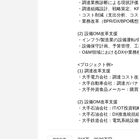
・調達業務診断による現状評価
・調達組織設計、戦略策定、KP
・コスト削減（支出分析、コス
・業務改革（BPR/DX/BPO構
(2) 設備OM改革支援
・インフラ/製造業の設備運転/
・設備保守計画、予算管理、工
・O&M領域におけるDXや業
<プロジェクト例>
(1) 調達改革支援
・大手電力会社：調達コスト改
・大手自動車会社：調達ガバナ
・大手外資食品メーカー：購買
(2) 設備OM改革支援
・大手石油会社：IT/OT投資
・大手石油会社：DX推進統括
・大手鉄道会社：電気系統設備