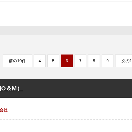
前の10件
4
5
6
7
8
9
次の1
O＆M）
会社