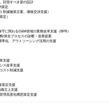
、目指すべき姿の設計
I策定
ト削減施策立案、価格交渉支援）
想策定）
保守に関わるO&M領域の業務改革支援（BPR）
務/保全プロセスの診断・改善提案
務標準化、アウトソーシング活用の支援
革支援
ンス改革支援
コスト削減支援
戦略策定支援
組織立上支援
管理高度化構想策定支援