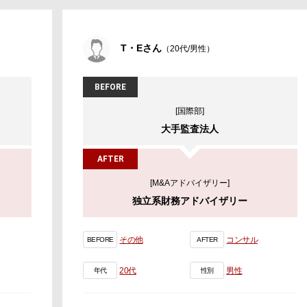
T・Eさん
（20代/男性）
BEFORE
[国際部]
大手監査法人
AFTER
[M&Aアドバイザリー]
独立系財務アドバイザリー
その他
コンサル
BEFORE
AFTER
20代
男性
年代
性別