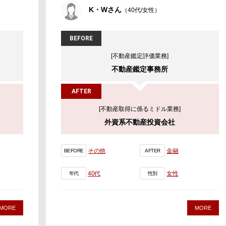
K・Wさん
（40代/女性）
BEFORE
[不動産鑑定評価業務]
不動産鑑定事務所
AFTER
[不動産取得に係るミドル業務]
外資系不動産投資会社
その他
金融
BEFORE
AFTER
40代
女性
年代
性別
MORE
MORE