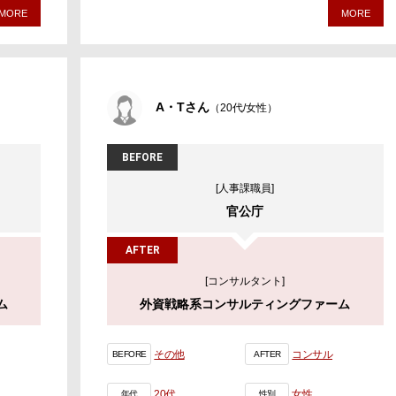
MORE
MORE
A・Tさん
（20代/女性）
BEFORE
[人事課職員]
官公庁
AFTER
[コンサルタント]
ム
外資戦略系コンサルティングファーム
その他
コンサル
BEFORE
AFTER
20代
女性
年代
性別