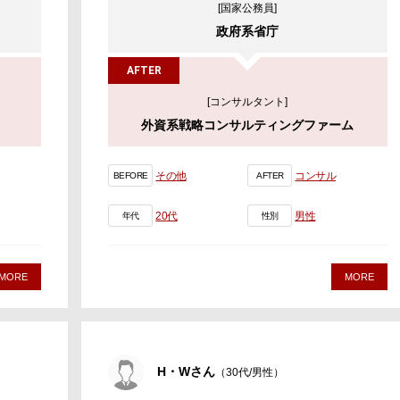
[国家公務員]
政府系省庁
AFTER
[コンサルタント]
外資系戦略コンサルティングファーム
その他
コンサル
BEFORE
AFTER
20代
男性
年代
性別
MORE
MORE
H・Wさん
（30代/男性）