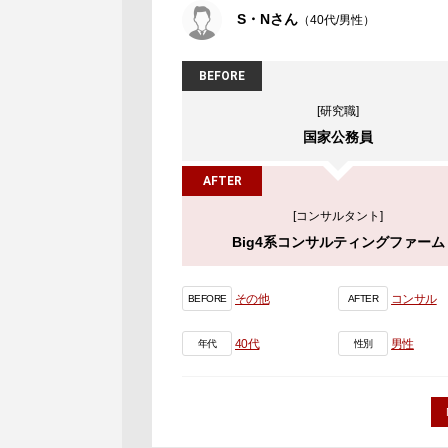
S・Nさん
（40代/男性）
BEFORE
[研究職]
国家公務員
AFTER
[コンサルタント]
Big4系コンサルティングファーム
その他
コンサル
BEFORE
AFTER
40代
男性
年代
性別