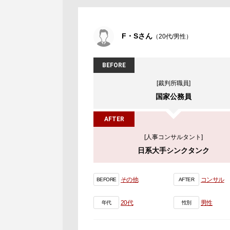
F・Sさん
（20代/男性）
BEFORE
[裁判所職員]
国家公務員
AFTER
[人事コンサルタント]
日系大手シンクタンク
その他
コンサル
BEFORE
AFTER
20代
男性
年代
性別