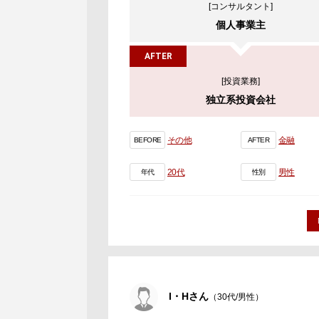
[コンサルタント]
個人事業主
AFTER
[投資業務]
独立系投資会社
その他
金融
BEFORE
AFTER
20代
男性
年代
性別
I・Hさん
（30代/男性）