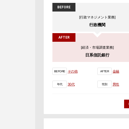
BEFORE
[行政マネジメント業務]
行政機関
AFTER
[経済・市場調査業務]
日系信託銀行
その他
金融
BEFORE
AFTER
30代
男性
年代
性別