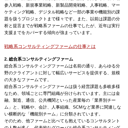
参入戦略、新規事業戦略、新製品開発戦略、人事戦略、マー
ケティング戦略、デジタル戦略など一部の事業や機能別の課
題を扱うプロジェクトまで様々です。また、以前は課題の分
析と提言までが戦略系ファームの仕事でしたが、近年は実行
支援までをカバーする傾向が強まっています。
戦略系コンサルティングファームの仕事とは
2. 総合系コンサルティングファーム
総合系コンサルティングファームは名前の通り、あらゆる分
野のクライアントに対して幅広いサービスを提供する、規模
の大きなファームです。
総合系コンサルティングファームは扱う経営課題も多岐多様
なため、領域ごとに専門組織が分けられています。主には金
融、製造、通信、公共機関といった産業毎の「業界別チー
ム」と、戦略や、会計、人事組織、SCMなど業界に関連しな
い横断的な「機能別チーム」に分類されています。
そのため、他ファームと比べても抱えているコンサルタント
の人数が多く、代表的なグローバル総合系コンサルティング