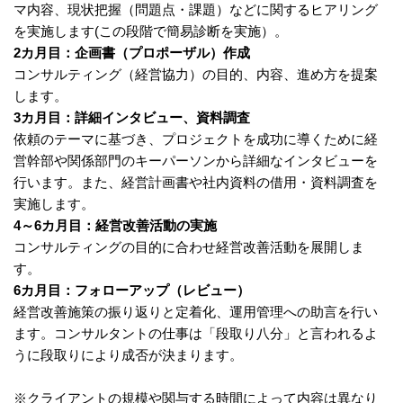
マ内容、現状把握（問題点・課題）などに関するヒアリング
を実施します(この段階で簡易診断を実施）。
2カ月目：企画書（プロポーザル）作成
コンサルティング（経営協力）の目的、内容、進め方を提案
します。
3カ月目：詳細インタビュー、資料調査
依頼のテーマに基づき、プロジェクトを成功に導くために経
営幹部や関係部門のキーパーソンから詳細なインタビューを
行います。また、経営計画書や社内資料の借用・資料調査を
実施します。
4～6カ月目：経営改善活動の実施
コンサルティングの目的に合わせ経営改善活動を展開しま
す。
6カ月目：フォローアップ（レビュー）
経営改善施策の振り返りと定着化、運用管理への助言を行い
ます。コンサルタントの仕事は「段取り八分」と言われるよ
うに段取りにより成否が決まります。
※クライアントの規模や関与する時間によって内容は異なり