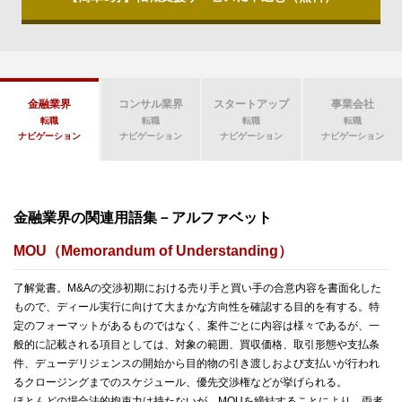
金融業界
コンサル業界
スタートアップ
事業会社
転職
転職
転職
転職
ナビゲーション
ナビゲーション
ナビゲーション
ナビゲーション
金融業界の関連用語集－アルファベット
MOU（Memorandum of Understanding）
了解覚書。M&Aの交渉初期における売り手と買い手の合意内容を書面化した
もので、ディール実行に向けて大まかな方向性を確認する目的を有する。特
定のフォーマットがあるものではなく、案件ごとに内容は様々であるが、一
般的に記載される項目としては、対象の範囲、買収価格、取引形態や支払条
件、デューデリジェンスの開始から目的物の引き渡しおよび支払いが行われ
るクロージングまでのスケジュール、優先交渉権などが挙げられる。
ほとんどの場合法的拘束力は持たないが、MOUを締結することにより、両者