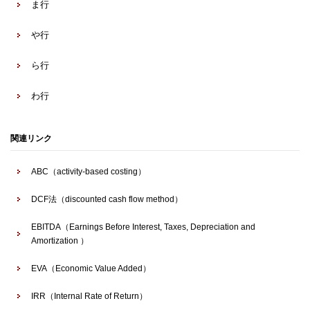
ま行
や行
ら行
わ行
関連リンク
ABC（activity-based costing）
DCF法（discounted cash flow method）
EBITDA（Earnings Before Interest, Taxes, Depreciation and
Amortization ）
EVA（Economic Value Added）
IRR（Internal Rate of Return）