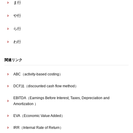
ま行
や行
ら行
わ行
関連リンク
ABC（activity-based costing）
DCF法（discounted cash flow method）
EBITDA（Earnings Before Interest, Taxes, Depreciation and
Amortization ）
EVA（Economic Value Added）
IRR（Internal Rate of Return）