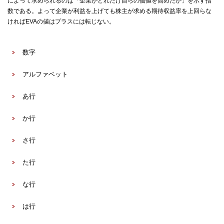
によって求められるのは「企業がどれだけ自らの価値を高めたか」を示す指
数である。よって企業が利益を上げても株主が求める期待収益率を上回らな
ければEVAの値はプラスには転じない。
数字
アルファベット
あ行
か行
さ行
た行
な行
は行