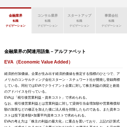
金融業界
コンサル業界
スタートアップ
事業会社
転職
転職
転職
転職
ナビゲーション
ナビゲーション
ナビゲーション
ナビゲーション
金融業界の関連用語集－アルファベット
EVA（Economic Value Added）
経済的付加価値。企業が生み出す経済的価値を推定する指標のひとつで、ア
メリカのコンサルティング会社スターン・スチュワート社が開発し登録商標
している。同社ではEVAでクライアント企業に対して株主利益の測定と創造
のアドバイスを行っている。
EVAは「税引後営業利益－資本コスト」で求められる。
なお、税引後営業利益とは営業利益に対して貸倒引当金増加額や営業権償却
額の加算などの修正を加えた後に法人税を控除したものである。また資本コ
ストは投下資本額×加重平均資本コストで求められる。
EVAの考え方は「株主の利益の最大化」に重点を置いており、上記の計算式