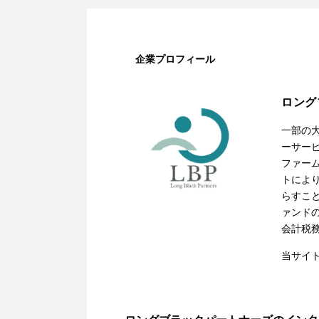
企業プロフィール
ロング
一部の
ーサー
ファー
トによ
らすこ
ァンド
会計税
当サイ