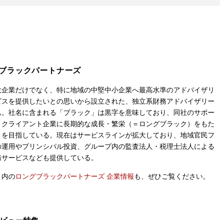
ブラックパートナーズ
大企業だけでなく、特に地域の中堅中小企業へ最高水準のアドバイザリ
ビスを提供したいとの思いから設立された、独立系財務アドバイザリー
ム。社名に含まれる「ブラック」は黒字を意味しており、同社のサポー
りクライアント企業に長期的な成長・繁栄（＝ロングブラック）をもた
とを目指している。現在はサービスラインが拡大しており、地域官民フ
の運用やプリンシパル投資、グループ内の監査法人・税理士法人による
務サービスなども提供している。
ト内の
ロングブラックパートナーズ 企業情報
も、ぜひご覧ください。