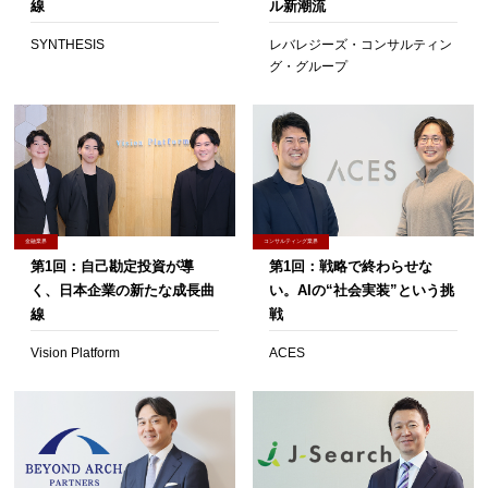
線
ル新潮流
SYNTHESIS
レバレジーズ・コンサルティン
グ・グループ
金融業界
コンサルティング業界
第1回：自己勘定投資が導
第1回：戦略で終わらせな
く、日本企業の新たな成長曲
い。AIの“社会実装”という挑
線
戦
Vision Platform
ACES