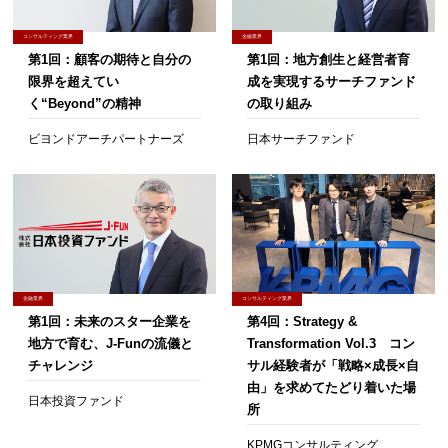
コンサルティング業界
金融業界
第1回：顧客の期待と自分の
第1回：地方創生と経営者育
限界を超えてい
成を実現するサーチファンド
く“Beyond”の精神
の取り組み
ビヨンドアーチパートナーズ
日本サーチファンド
金融業界
コンサルティング業界
第1回：未来のスター企業を
第4回：Strategy &
地方で育む、J-Funの流儀と
Transformation Vol.3 コン
チャレンジ
サル経験者が「戦略×成長×自
由」を求めてたどり着いた場
日本投資ファンド
所
KPMGコンサルティング