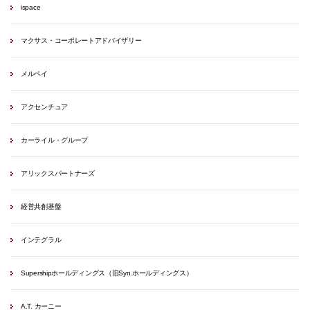
ispace
マクサス・コーポレートアドバイザリー
メルペイ
アクセンチュア
カーライル・グループ
アリックスパートナーズ
経営共創基盤
インテグラル
Supershipホールディングス（旧Syn.ホールディングス）
A.T. カーニー