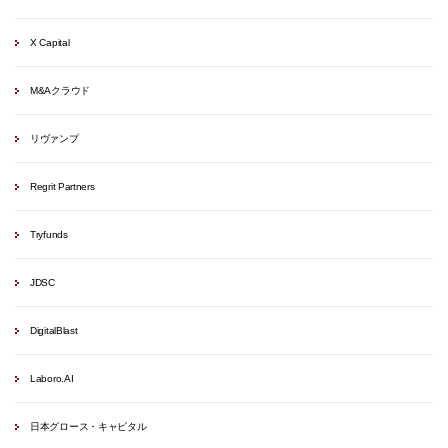
X Capital
M&Aクラウド
リヴァンプ
Regrit Partners
Tryfunds
JDSC
DigitalBlast
Laboro.AI
日本グロース・キャピタル