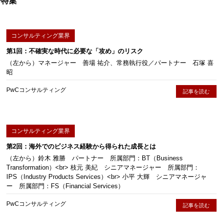
ー特集
コンサルティング業界
第1回：不確実な時代に必要な「攻め」のリスク
（左から）マネージャー 善場 祐介、常務執行役／パートナー 石塚 喜
昭
PwCコンサルティング
記事を読む
コンサルティング業界
第2回：海外でのビジネス経験から得られた成長とは
（左から）鈴木 雅勝 パートナー 所属部門：BT（Business
Transformation）<br> 枝元 美紀 シニアマネージャー 所属部門：
IPS（Industry Products Services）<br> 小平 大輝 シニアマネージャ
ー 所属部門：FS（Financial Services）
PwCコンサルティング
記事を読む