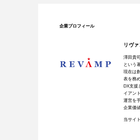
企業プロフィール
リヴァ
澤田貴
という
現在は
表を務
DX支
イアン
運営を
企業価
当サイ