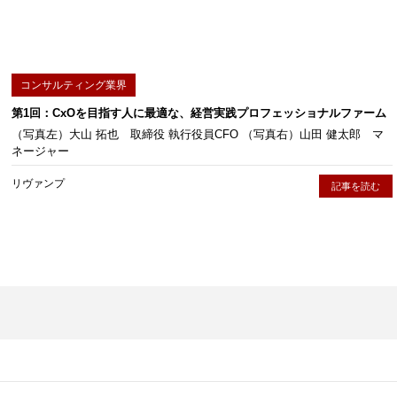
コンサルティング業界
第1回：CxOを目指す人に最適な、経営実践プロフェッショナルファーム
（写真左）大山 拓也 取締役 執行役員CFO （写真右）山田 健太郎 マ
ネージャー
リヴァンプ
記事を読む