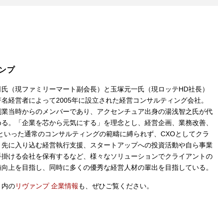
ンプ
司氏（現ファミリーマート副会長）と玉塚元一氏（現ロッテHD社長）
著名経営者によって2005年に設立された経営コンサルティング会社。
創業当時からのメンバーであり、アクセンチュア出身の湯浅智之氏が代
める。「企業を芯から元気にする」を理念とし、経営企画、業務改善、
援といった通常のコンサルティングの範疇に縛られず、CXOとしてクラ
ト先に入り込む経営執行支援、スタートアップへの投資活動や自ら事業
手掛ける会社を保有するなど、様々なソリューションでクライアントの
値向上を目指し、同時に多くの優秀な経営人材の輩出を目指している。
ト内の
リヴァンプ 企業情報
も、ぜひご覧ください。