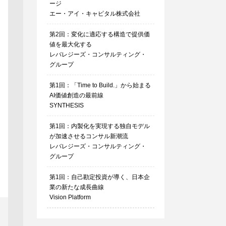
ージ
エー・アイ・キャピタル株式会社
第2回：変化に適応する構造で提供価
値を最大化する
レバレジーズ・コンサルティング・
グループ
第1回：「Time to Build.」から始まる
AI価値創造の最前線
SYNTHESIS
第1回：内製化を実現する独自モデル
が加速させるコンサル新潮流
レバレジーズ・コンサルティング・
グループ
第1回：自己勘定投資が導く、日本企
業の新たな成長曲線
Vision Platform