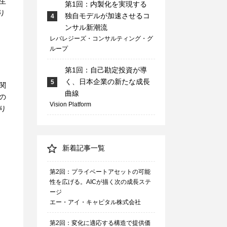
生
第1回：内製化を実現する
り
独自モデルが加速させるコ
4
ンサル新潮流
レバレジーズ・コンサルティング・グ
ループ
第1回：自己勘定投資が導
く、日本企業の新たな成長
5
関
曲線
の
Vision Platform
り
新着記事一覧
。
第2回：プライベートアセットの可能
性を広げる。AICが描く次の成長ステ
ージ
エー・アイ・キャピタル株式会社
第2回：変化に適応する構造で提供価