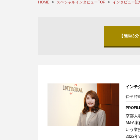
HOME
スペシャルインタビューTOP
インタビュー記
【簡単3
インテ
仁平 詩
PROFIL
京都大
M&A
いう業
202