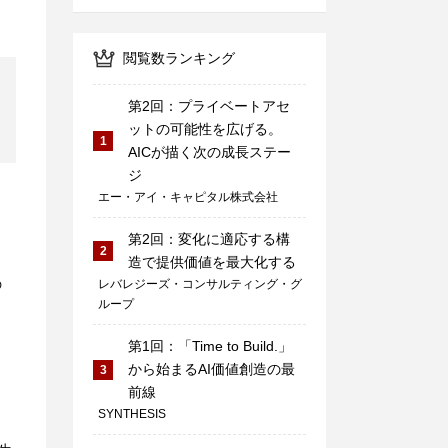
閲覧数ランキング
第2回：プライベートアセ
ットの可能性を広げる。
1
AICが描く次の成長ステー
ジ
エー・アイ・キャピタル株式会社
第2回：変化に適応する構
2
造で提供価値を最大化する
の
レバレジーズ・コンサルティング・グ
ループ
ェ
第1回：「Time to Build.」
から始まるAI価値創造の最
3
前線
SYNTHESIS