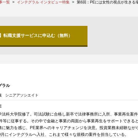
事一覧
インテグラル インタビュー特集
第6回：PEには女性の視点が生きる
分】転職支援サービスに申込む（無料）
グラル
織 シニアアソシエイト
E
学法科大学院修了。司法試験に合格し新卒で法律事務所に入所、事業再生案件
案件等に従事する。その中で金融と事業の両面から事業再生をサポートできる
務に魅力を感じ、PE業界へのキャリアチェンジを決意。投資業務未経験なが
2年9月にインテグラルへ入社、これまで様々な規模の案件を担当している。