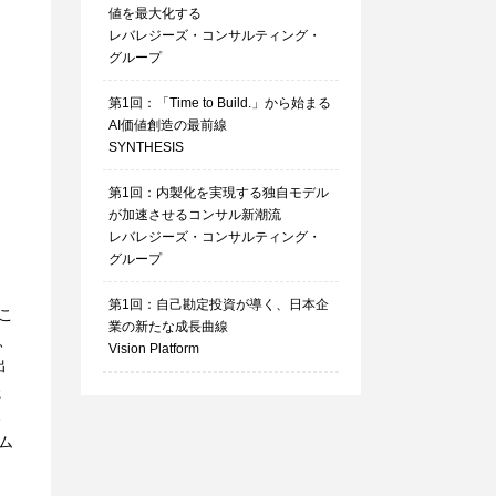
値を最大化する
レバレジーズ・コンサルティング・
グループ
第1回：「Time to Build.」から始まる
AI価値創造の最前線
SYNTHESIS
第1回：内製化を実現する独自モデル
が加速させるコンサル新潮流
レバレジーズ・コンサルティング・
グループ
第1回：自己勘定投資が導く、日本企
こ
業の新たな成長曲線
、
Vision Platform
出
た
る
ム