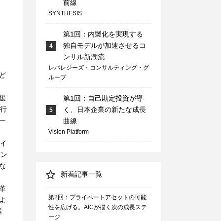
前線
SYNTHESIS
第1回：内製化を実現する
独自モデルが加速させるコ
4
ンサル新潮流
レバレジーズ・コンサルティング・グ
ど
ループ
援
第1回：自己勘定投資が導
に行
く、日本企業の新たな成長
5
ー
曲線
Vision Platform
ョイ
ァン
な
新着記事一覧
革
第2回：プライベートアセットの可能
よ
性を広げる。AICが描く次の成長ステ
案
ージ