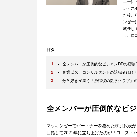
ニーに
ン・ス
た後、
ンゼー
就任し
し、ロ
目次
-
全メンバーが圧倒的なビジネスDDの経験
-
創業以来、コンサルタントの退職者はひ
-
数学好きが集う「放課後の数学クラブ」
全メンバーが圧倒的なビジ
マッキンゼーでパートナーを務めた柳沢代表が
目指して2021年に立ち上げたのが「ロゴス