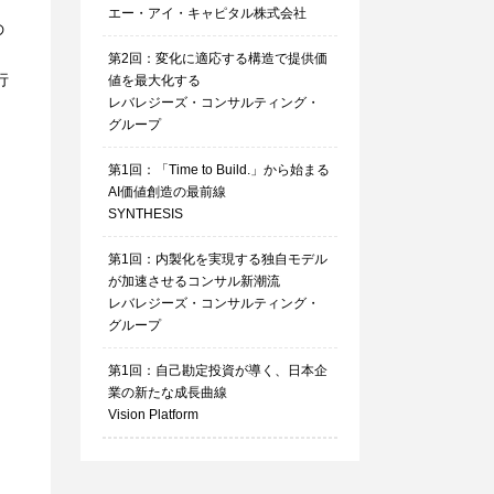
エー・アイ・キャピタル株式会社
の
第2回：変化に適応する構造で提供価
行
値を最大化する
レバレジーズ・コンサルティング・
グループ
第1回：「Time to Build.」から始まる
AI価値創造の最前線
SYNTHESIS
第1回：内製化を実現する独自モデル
が加速させるコンサル新潮流
レバレジーズ・コンサルティング・
グループ
第1回：自己勘定投資が導く、日本企
業の新たな成長曲線
Vision Platform