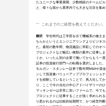
たユニークな事業展開、少数精鋭のチームビル
と、様々な面から業界内でも大きな注目を集め
これまでのご経歴を教えてください。
柳沢
学生時代は工学部を出て機械系の修士ま
ちらかというとエンジニアリングよりビジネス
た。最初の数年間、物流施設に常駐してのオペ
プロジェクトなど幅広い種類の案件に従事しま
くか、いったん別の企業で働いてからもう一度
証券の投資銀行部門への転職を選択しました。
モルガン・スタンレー証券で数年間M&Aや資
ンして投資兼バリューアッププロフェッショナ
ドを経験しているということで、再入社してか
り、ここで今の当社の中心アドバイザリーのひ
マッキンゼーは非常に良いファームで、今でも
プロジェクトに従事することが強く求められる
り惹かれるのは比較的短期間で、かつ経営判断