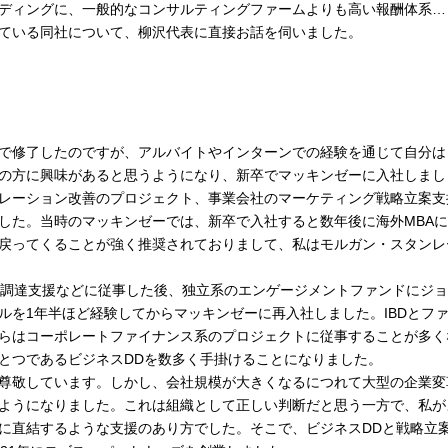
ディングに、一般的なコンサルティングファームよりも高い報酬体系…
ている同社について、柳沢代表に直接お話を伺いました。
で修了したのですが、アルバイトやインターンでの経験を通じて自分は
の方に興味があると思うようになり、新卒でマッキンゼーに入社しまし
レーション改善のプロジェクト、事業会社のマーケティング戦略立案支
した。当時のマッキンゼーでは、新卒で入社すると数年後に海外MBA
戻ってくることが強く推奨されておりまして、私はモルガン・スタンレ
金調達支援などに従事した後、独立系のエンゲージメントファンドにジ
ルを1年半ほど経験してからマッキンゼーに再入社しました。IBDとフ
らはコーポレートファイナンス系のプロジェクトに従事することが多く
とつであるビジネスDDを数多く手掛けることになりました。
尊敬しています。しかし、会社規模が大きくなるにつれて大型の企業変
ようになりました。これは組織として正しい判断だと思う一方で、私が
に直結するような支援のあり方でした。そこで、ビジネスDDと戦略立