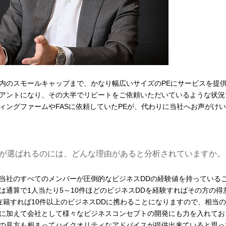
内のスモールキャップまで、かなり幅広いサイズのPEにサービスを提
ライアントになり、その大半でリピートをご依頼いただいているような状況
ィングファームやFASに依頼していたPEが、代わりに当社へお声がけ
社が選ばれるのには、どんな理由があると分析されていますか。
当社のすべてのメンバーが圧倒的なビジネスDDの経験値を持っている
通算で1人当たり5～10件ほどのビジネスDDを経験すればその方の得
在籍すれば10件以上のビジネスDDに携わることになりますので、相当
に加えて会社として様々なビジネスコンセプトの開発にも力を入れてお
の見方も相まってハイクオリティなアドバイスが提供出来ていると思っ