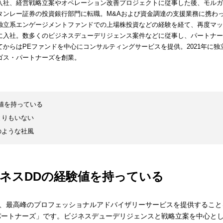
入社、経営戦略立案やオペレーション改善プロジェクトに従事した後、モルガ
タンレー証券の投資銀行部門に転職。M&Aおよび資金調達の支援業務に携わ
独立系エンゲージメントファンドでの上場株投資などの経験を経て、再度マッ
に入社。数多くのビジネスデューデリジェンス案件などに従事し、パートナー
てからはPEファンドを中心にコンサルティングサービスを提供。2021年に独
ゴス・パートナーズを創業。
値を持っている
とりもいない
のような社風
ネスDDの経験値を持っている
、最高峰のプロフェッショナルアドバイザリーサービスを提供すること
・パートナーズ」です。ビジネスデューデリジェンスと戦略立案を中心と