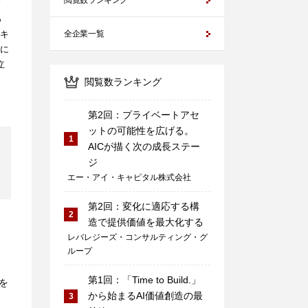
閲覧数ランキング
っ
キ
全企業一覧
に
立
閲覧数ランキング
第2回：プライベートアセ
ットの可能性を広げる。
1
AICが描く次の成長ステー
ジ
エー・アイ・キャピタル株式会社
第2回：変化に適応する構
2
造で提供価値を最大化する
レバレジーズ・コンサルティング・グ
ループ
第1回：「Time to Build.」
を
から始まるAI価値創造の最
3
し