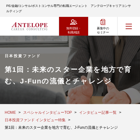
PE/金融/コンサル/ポストコンサル専門の転職エージェント アンテロープキャリアコンサ
ルティング
無料登録・
募集中の
転職相談
セミナー
日本投資ファンド
第1回：未来のスター企業を地方で育
む、J-Funの流儀とチャレンジ
HOME
スペシャルインタビューTOP
インタビュー記事一覧
日本投資ファンド インタビュー特集
第1回：未来のスター企業を地方で育む、J-Funの流儀とチャレンジ