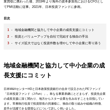
業買収に携わった後、2019年より海外の資本参加先におけるCFOとし
てPMI活動に従事。2021年、日本投資ファンドに参画。
目次
-
地域金融機関と協力して中小企業の成長支援にコミット
-
投資とバリューアップを自社で完結する独自の手法
-
サイズ拡大ではなく投資件数を増やして中小企業に寄り添う
地域金融機関と協力して中小企業の成
長支援にコミット
日本M&AセンターHDと日本政策投資銀行の合弁で設立されたPEファンド
「日本投資ファンド（J-Fun）」。単なる事業承継にとどまらず、投資先企業
の成長支援に深く関わり、地方からスター企業を生み出すことを目指してい
ます。常務執行役員で投資部長の貝瀬様に、独自の取り組みや組織の特徴、
若手が活躍できる環境などについて詳しく伺いました。