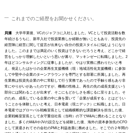
これまでのご経歴をお聞かせください。
貝瀬
大学卒業後、VCのジャフコに入社しました。VCとして投資活動を数
年続けるうちに、新卒入社で投資業務しか経験が無いこともあり、投資先の
経営陣に経営に関して提言が出来ない自分の投資スタイルに悩むようになり
ました。このままでは満足のいく投資はできないだろうと考え、どこかで経
営をしっかり理解したいという思いが募り、マッキンゼーに転職しました。2
年ほどコンサルティングに従事しましたが、やはり実務に携わりたいと考
え、発足したばかりの企業再生支援機構（現：地域活性化支援機構）に参加
して中堅中小企業のターンアラウンドを専門とする部署に所属しました。再
生業務は投資先企業の中に常駐して行う実務であったので手触り感もあり非
常にやりがいがあったのですが、機構の性格上、再生の先の成長支援という
部分には関わることが出来ず、そこにもどかしさを感じるに至りました。そ
のため、成長している企業の中に身を置いて「企業が成長する」とはどうい
うことかを体験したいと考え、日本電産（現ニデック）に転職しました。日
本電産ではグローバル戦略室長として組織横断的な課題解決を担当した後、
企業戦略室室長として永守重信社長（当時）の下でM&Aに携わることとなり
ました。多くのM&AやJVの設立などを経験した後、海外の資本参加先のCFO
として派遣されてその会社のPMIと利益改善に務めました。そこでの２年間の