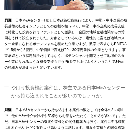
貝瀬
日本M&AセンターHDと日本政策投資銀行により、中堅・中小企業の成
長基盤の社会インフラとしての役割を担うべく、中堅・中小企業の成長支援
に特化した投資を行うファンドとして創業し、全国の地域金融機関からの賛
同をうけて設立されました。対象としているのは、定性的に言えば地域のス
ター企業になれるポテンシャルを秘めた企業ですが、数字で表すならEBITDA
で1.5億から5億円、企業価値で言えば20～30億円前後の企業となります。事
業承継という課題解決だけではなく、ポテンシャルを開花させて地域のスタ
ー企業になれるような成長支援も行うPEを立ち上げようということでJ-Fun
の枠組みが決まったと聞いています。
やはり投資検討案件は、株主である日本M&Aセンター
から持ち込まれることが多いのでしょうか。
貝瀬
日本M&Aセンターから持ち込まれる案件の数としては全体の3～4割
で、他のM&A仲介会社様やFA様からお話をいただくことの方が多いです。た
だ、日本M&Aセンターの譲渡企業様との関係構築力は強く、案件に至る確度
は他社からいただく案件より高いように感じます。譲渡企業様との関係構築