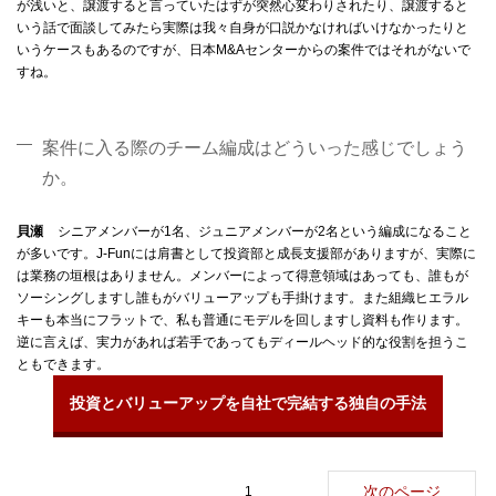
が浅いと、譲渡すると言っていたはずが突然心変わりされたり、譲渡すると
いう話で面談してみたら実際は我々自身が口説かなければいけなかったりと
いうケースもあるのですが、日本M&Aセンターからの案件ではそれがないで
すね。
案件に入る際のチーム編成はどういった感じでしょう
か。
貝瀬
シニアメンバーが1名、ジュニアメンバーが2名という編成になること
が多いです。J-Funには肩書として投資部と成長支援部がありますが、実際に
は業務の垣根はありません。メンバーによって得意領域はあっても、誰もが
ソーシングしますし誰もがバリューアップも手掛けます。また組織ヒエラル
キーも本当にフラットで、私も普通にモデルを回しますし資料も作ります。
逆に言えば、実力があれば若手であってもディールヘッド的な役割を担うこ
ともできます。
投資とバリューアップを自社で完結する独自の手法
次のページ
1