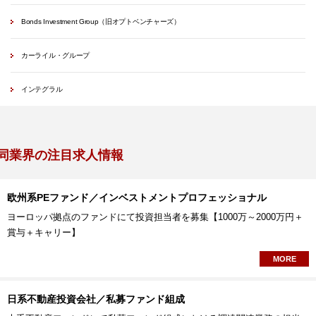
Bonds Investment Group（旧オプトベンチャーズ）
カーライル・グループ
インテグラル
同業界の注目求人情報
欧州系PEファンド／インベストメントプロフェッショナル
ヨーロッパ拠点のファンドにて投資担当者を募集【1000万～2000万円＋
賞与＋キャリー】
MORE
日系不動産投資会社／私募ファンド組成