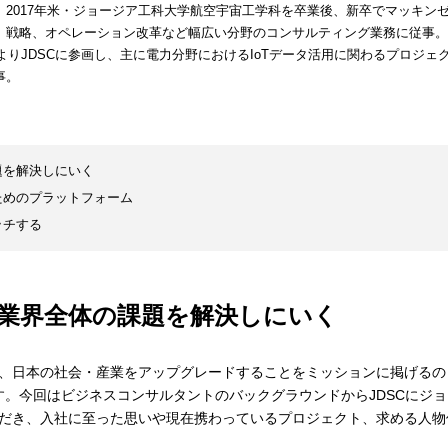
）2017年米・ジョージア工科大学航空宇宙工学科を卒業後、新卒でマッキン
。戦略、オペレーション改革など幅広い分野のコンサルティング業務に従事。
0年よりJDSCに参画し、主に電力分野におけるIoTデータ活用に関わるプロジェ
事。
題を解決しにいく
ためのプラットフォーム
ッチする
業界全体の課題を解決しにいく
、日本の社会・産業をアップグレードすることをミッションに掲げるの
です。今回はビジネスコンサルタントのバックグラウンドからJDSCにジョ
だき、入社に至った思いや現在携わっているプロジェクト、求める人物