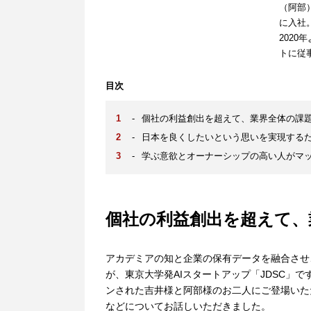
（阿部
に入社
202
トに従
目次
-
個社の利益創出を超えて、業界全体の課
-
日本を良くしたいという思いを実現する
-
学ぶ意欲とオーナーシップの高い人がマ
個社の利益創出を超えて、
アカデミアの知と企業の保有データを融合させ
が、東京大学発AIスタートアップ「JDSC」
ンされた吉井様と阿部様のお二人にご登場いた
などについてお話しいただきました。