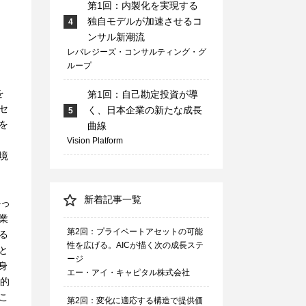
第1回：内製化を実現する
独自モデルが加速させるコ
4
ンサル新潮流
レバレジーズ・コンサルティング・グ
ループ
ク
を
第1回：自己勘定投資が導
セ
く、日本企業の新たな成長
5
を
曲線
、
Vision Platform
境
新着記事一覧
かっ
業
第2回：プライベートアセットの可能
る
性を広げる。AICが描く次の成長ステ
と
ージ
身
エー・アイ・キャピタル株式会社
力的
こ
第2回：変化に適応する構造で提供価