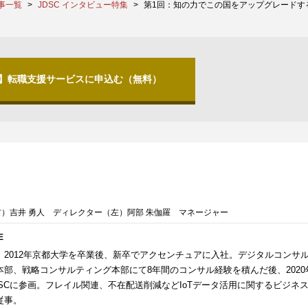
事一覧
JDSC インタビュー特集
第1回：知の力でこの国をアップグレードす
分】転職支援サービスに申込む（無料）
）吉井 勇人 ディレクター（左）阿部 朱伽羅 マネージャー
E
）2012年京都大学を卒業後、新卒でアクセンチュアに入社。デジタルコンサ
本部、戦略コンサルティング本部にて8年間のコンサル経験を積んだ後、2020
DSCに参画。フレイル関連、不在配送削減などIoTデータ活用に関するビジネ
従事。