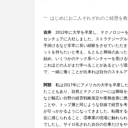
はじめにお二人それぞれのご経歴を教
吉井
2012年に大学を卒業し、テクノロジ
センチュアに入社しました。ストラテジーグル
手掛けるなど非常に良い経験をさせていただき
ットを持ちたいと考え、もともと興味のあった
始め、いくつかのテック系ベンチャーを受ける
これほどの人がまだ学べることがあるという環
で、一緒に働くことが出来れば自分のスキルア
阿部
私は2017年にアメリカの大学を卒業し
たこともあり、自然とテクノロジーには興味を
など幅広い分野の経営戦略策定や業務改善に携
ことや、トップ層と同じような目線で経営を考
が引っかかるようになってきました。転職する
近に感じられること、③事業の現場に触れられ
でしたし、サイロ化された自分の仕事だけをや