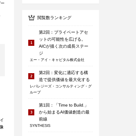
ゼー
ク
閲覧数ランキング
第2回：プライベートアセ
ットの可能性を広げる。
1
AICが描く次の成長ステー
ジ
エー・アイ・キャピタル株式会社
第2回：変化に適応する構
2
造で提供価値を最大化する
レバレジーズ・コンサルティング・グ
ループ
第1回：「Time to Build.」
から始まるAI価値創造の最
3
前線
イ
SYNTHESIS
像