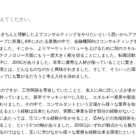
えてください。
ーをきちんと理解した上でコンサルティングをやりたいという思いからア
ープに所属し8年にわたる業務の中で、金融機関向けコンサルティング
ました。そこから、よりマーケットバリューを上げるために別のスキル
テクノロジー方面にもう一度大きく舵を切ることにしました。転職活動
中に、JDSCがありました。非常に優秀な人材が揃っていることに驚き
境とは、どんなものなのかと興味がわきました。そして、そういった環
ップにも繋がるだろうと考え入社を決めました。
たのですが、工学関係を専攻していたことと、友人にAIに詳しい人が多
持っていました。新卒でマッキンゼーに入社し、エネルギー業界や製造
わりました。その中で、コンサルタントという立場から様々な業界を知
えるという経験は出来たものの、実際に事業を回す部分の経験がないこ
にあたっては、①コンサル経験が生かせること、②AIなどの先端技術を
ること、という3つの軸がありました。JDSCはいずれの観点からも魅
るのではなく、互いに学びながら様々な業務を経験出来る環境だという