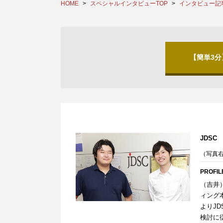
HOME
スペシャルインタビューTOP
インタビュー記
【簡単3
JDSC
（写真右
PROFIL
（吉井
ィング
よりJ
検討に