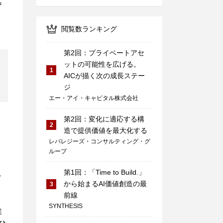
中
閲覧数ランキング
第2回：プライベートアセ
ットの可能性を広げる。
1
AICが描く次の成長ステー
ジ
エー・アイ・キャピタル株式会社
第2回：変化に適応する構
2
造で提供価値を最大化する
レバレジーズ・コンサルティング・グ
ループ
第1回：「Time to Build.」
ん
から始まるAI価値創造の最
3
前線
SYNTHESIS
業