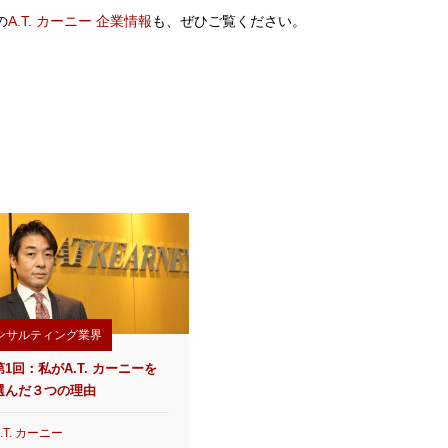
の
A.T. カーニー 企業情報
も、ぜひご覧ください。
ンサルティング業界
第1回：私がA.T. カーニーを
選んだ３つの理由
.T. カーニー