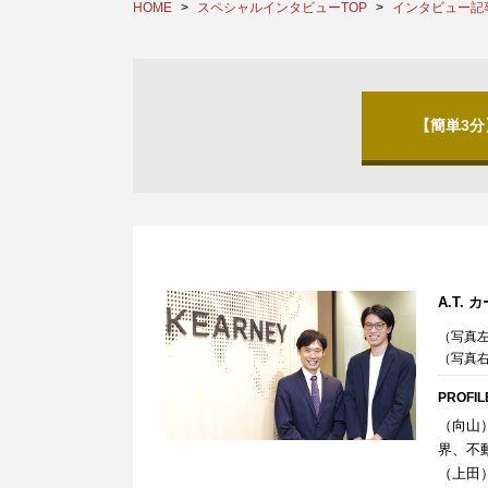
HOME
スペシャルインタビューTOP
インタビュー記
【簡単3
A.T. 
（写真
（写真右
PROFIL
（向山）
界、不
（上田