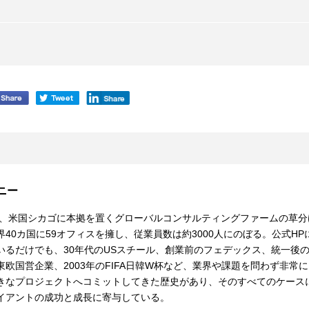
ーニー
設立、米国シカゴに本拠を置くグローバルコンサルティングファームの草分
40カ国に59オフィスを擁し、従業員数は約3000人にのぼる。公式HP
いるだけでも、30年代のUSスチール、創業前のフェデックス、統一後
東欧国営企業、2003年のFIFA日韓W杯など、業界や課題を問わず非常
きなプロジェクトへコミットしてきた歴史があり、そのすべてのケース
イアントの成功と成長に寄与している。