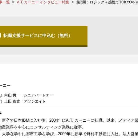
事一覧
A.T. カーニー インタビュー特集
第2回：ロジック＋感性でTOKYOを
分】転職支援サービスに申込む（無料）
カーニー
左）向山 勇一 シニアパートナー
）上田 泰丈 アソシエイト
E
新卒で日本IBMに入社後、2004年にA.T. カーニーに転職。以来、メディア
動産業界を中心にコンサルティング業務に従事。
）大学在学中に都市工学を学び、2009年に新卒で野村不動産に入社。法人営