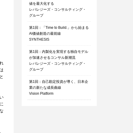
値を最大化する
レバレジーズ・コンサルティング・
グループ
第1回：「Time to Build.」から始まる
AI価値創造の最前線
SYNTHESIS
第1回：内製化を実現する独自モデル
が加速させるコンサル新潮流
れ
レバレジーズ・コンサルティング・
は
グループ
と
第1回：自己勘定投資が導く、日本企
業の新たな成長曲線
Vision Platform
い
に
な
、