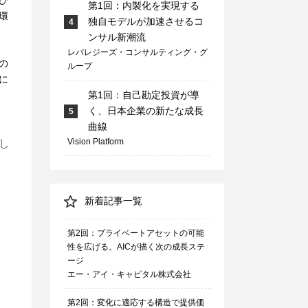
ひ
第1回：内製化を実現する
環
独自モデルが加速させるコ
4
ンサル新潮流
レバレジーズ・コンサルティング・グ
の
ループ
に
第1回：自己勘定投資が導
く、日本企業の新たな成長
5
曲線
Vision Platform
し
新着記事一覧
第2回：プライベートアセットの可能
性を広げる。AICが描く次の成長ステ
ージ
エー・アイ・キャピタル株式会社
第2回：変化に適応する構造で提供価