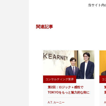
当サイト内
関連記事
コンサルティング業界
コ
第2回：ロジック＋感性で
TOKYOをもっと魅力的な街に
A.T. カーニー
A