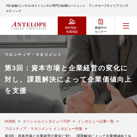
PE/金融/コンサル/ポストコンサル専門の転職エージェント アンテロープキャリアコンサ
ルティング
無料登録・
募集中の
転職相談
セミナー
フロンティア・マネジメント
第3回：資本市場と企業経営の変化に
対し、課題解決によって企業価値向上
を支援
HOME
スペシャルインタビューTOP
インタビュー記事一覧
フロンティア・マネジメント インタビュー特集
第3回：資本市場と企業経営の変化に対し、課題解決によって企業価値向上を