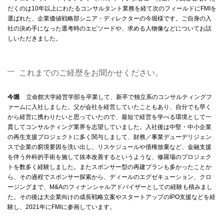
だくのは10年以上にわたるコンサルタント業務を経て次のフィールドにFMIを
選ばれた、企業価値戦略部シニア・ディレクターの今堀様です。ご自身の入
社の決め手になった選考時のエピソードや、求める人物像などについてお話
しいただきました。
これまでのご経歴をお聞かせください。
今堀
立命館大学経営学部を卒業して、新卒で独立系のコンサルティングフ
ァームに入社しました。父が会社を経営していたこともあり、自分でも早く
から経営に携わりたいと思っていたので、最短で経営を学べる環境として一
貫してコンサルティング業界を志望していました。入社後は中堅・中小企業
の再生支援プロジェクトに多く関与しまして、財務／事業デューデリジェン
スで企業の窮境要因を洗い出し、リスケジュールや債権放棄など、金融支援
を伴う外科的手術を施して抜本改善するというような、修羅場のプロジェク
トを数多く経験しました。またスポンサー型の再建プランも多かったことか
ら、その過程でスポンサー探索から、ディールのエグゼキューション、クロ
ージングまで、M&Aのフィナンシャルアドバイザーとしての経験も積みまし
た。その後は大企業向けの成長戦略立案やスタートアップのIPO支援などを経
験し、2021年にFMIに参画しています。