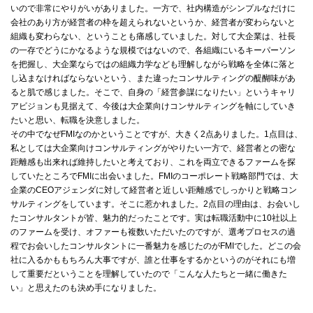
いので非常にやりがいがありました。一方で、社内構造がシンプルなだけに
会社のあり方が経営者の枠を超えられないというか、経営者が変わらないと
組織も変わらない、ということも痛感していました。対して大企業は、社長
の一存でどうにかなるような規模ではないので、各組織にいるキーパーソン
を把握し、大企業ならではの組織力学なども理解しながら戦略を全体に落と
し込まなければならないという、また違ったコンサルティングの醍醐味があ
ると肌で感じました。そこで、自身の「経営参謀になりたい」というキャリ
アビジョンも見据えて、今後は大企業向けコンサルティングを軸にしていき
たいと思い、転職を決意しました。
その中でなぜFMIなのかということですが、大きく2点ありました。1点目は、
私としては大企業向けコンサルティングがやりたい一方で、経営者との密な
距離感も出来れば維持したいと考えており、これを両立できるファームを探
していたところでFMIに出会いました。FMIのコーポレート戦略部門では、大
企業のCEOアジェンダに対して経営者と近しい距離感でしっかりと戦略コン
サルティングをしています。そこに惹かれました。2点目の理由は、お会いし
たコンサルタントが皆、魅力的だったことです。実は転職活動中に10社以上
のファームを受け、オファーも複数いただいたのですが、選考プロセスの過
程でお会いしたコンサルタントに一番魅力を感じたのがFMIでした。どこの会
社に入るかももちろん大事ですが、誰と仕事をするかというのがそれにも増
して重要だということを理解していたので「こんな人たちと一緒に働きた
い」と思えたのも決め手になりました。