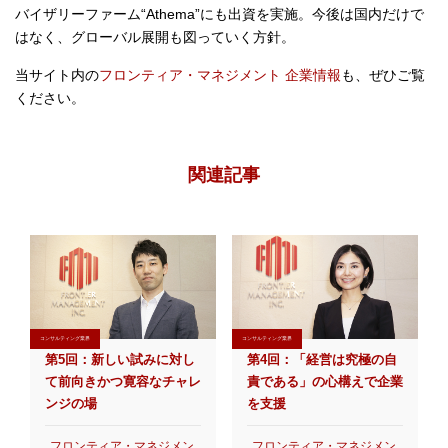
バイザリーファーム“Athema”にも出資を実施。今後は国内だけで
はなく、グローバル展開も図っていく方針。
当サイト内の
フロンティア・マネジメント 企業情報
も、ぜひご覧
ください。
関連記事
コンサルティング業界
コンサルティング業界
第5回：新しい試みに対し
第4回：「経営は究極の自
て前向きかつ寛容なチャレ
責である」の心構えで企業
ンジの場
を支援
フロンティア・マネジメン
フロンティア・マネジメン