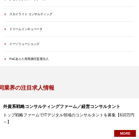
スカイライト コンサルティング
ドリームインキュベータ
イーソリューションズ
PwCあらた有限責任監査法人
同業界の注目求人情報
外資系戦略コンサルティングファーム／経営コンサルタント
トップ戦略ファームでITデジタル領域のコンサルタントを募集【610万円
～】
MORE