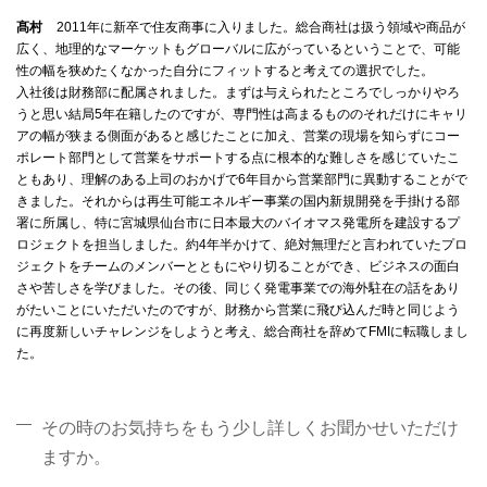
髙村
2011年に新卒で住友商事に入りました。総合商社は扱う領域や商品が
広く、地理的なマーケットもグローバルに広がっているということで、可能
性の幅を狭めたくなかった自分にフィットすると考えての選択でした。
入社後は財務部に配属されました。まずは与えられたところでしっかりやろ
うと思い結局5年在籍したのですが、専門性は高まるもののそれだけにキャリ
アの幅が狭まる側面があると感じたことに加え、営業の現場を知らずにコー
ポレート部門として営業をサポートする点に根本的な難しさを感じていたこ
ともあり、理解のある上司のおかげで6年目から営業部門に異動することがで
きました。それからは再生可能エネルギー事業の国内新規開発を手掛ける部
署に所属し、特に宮城県仙台市に日本最大のバイオマス発電所を建設するプ
ロジェクトを担当しました。約4年半かけて、絶対無理だと言われていたプロ
ジェクトをチームのメンバーとともにやり切ることができ、ビジネスの面白
さや苦しさを学びました。その後、同じく発電事業での海外駐在の話をあり
がたいことにいただいたのですが、財務から営業に飛び込んだ時と同じよう
に再度新しいチャレンジをしようと考え、総合商社を辞めてFMIに転職しまし
た。
その時のお気持ちをもう少し詳しくお聞かせいただけ
ますか。