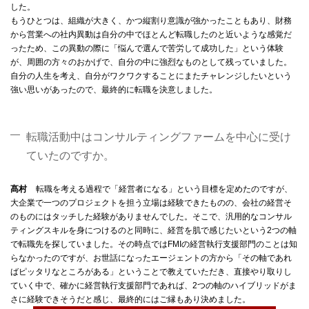
した。
もうひとつは、組織が大きく、かつ縦割り意識が強かったこともあり、財務
から営業への社内異動は自分の中でほとんど転職したのと近いような感覚だ
ったため、この異動の際に「悩んで選んで苦労して成功した」という体験
が、周囲の方々のおかげで、自分の中に強烈なものとして残っていました。
自分の人生を考え、自分がワクワクすることにまたチャレンジしたいという
強い思いがあったので、最終的に転職を決意しました。
転職活動中はコンサルティングファームを中心に受け
ていたのですか。
髙村
転職を考える過程で「経営者になる」という目標を定めたのですが、
大企業で一つのプロジェクトを担う立場は経験できたものの、会社の経営そ
のものにはタッチした経験がありませんでした。そこで、汎用的なコンサル
ティングスキルを身につけるのと同時に、経営を肌で感じたいという2つの軸
で転職先を探していました。その時点ではFMIの経営執行支援部門のことは知
らなかったのですが、お世話になったエージェントの方から「その軸であれ
ばピッタリなところがある」ということで教えていただき、直接やり取りし
ていく中で、確かに経営執行支援部門であれば、2つの軸のハイブリッドがま
さに経験できそうだと感じ、最終的にはご縁もあり決めました。