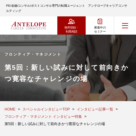
PE/金融/コンサル/ポストコンサル専門の転職エージェント アンテロープキャリアコンサ
ルティング
無料登録・
募集中の
転職相談
セミナー
フロンティア・マネジメント
第5回：新しい試みに対して前向きか
つ寛容なチャレンジの場
HOME
スペシャルインタビューTOP
インタビュー記事一覧
フロンティア・マネジメント インタビュー特集
第5回：新しい試みに対して前向きかつ寛容なチャレンジの場