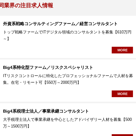
同業界の注目求人情報
外資系戦略コンサルティングファーム／経営コンサルタント
トップ戦略ファームでITデジタル領域のコンサルタントを募集【610万円
～】
MORE
Big4系特化型ファーム／リスクスペシャリスト
ITリスクコントロールに特化したプロフェッショナルファームで人材を募
集。在宅・リモート可【550万～2000万円】
MORE
Big4系税理士法人／事業承継コンサルタント
大手税理士法人で事業承継を中心としたアドバイザリー人材を募集【500
万～1500万円】