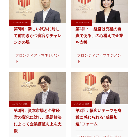
コンサルティング業界
コンサルティング業界
第5回：新しい試みに対し
第4回：「経営は究極の自
て前向きかつ寛容なチャレ
責である」の心構えで企業
ンジの場
を支援
フロンティア・マネジメン
フロンティア・マネジメン
ト
ト
コンサルティング業界
コンサルティング業界
第3回：資本市場と企業経
第2回：幅広いテーマを身
営の変化に対し、課題解決
近に感じられる“成長加
によって企業価値向上を支
速”ファーム
援
フロンティア・マネジメン