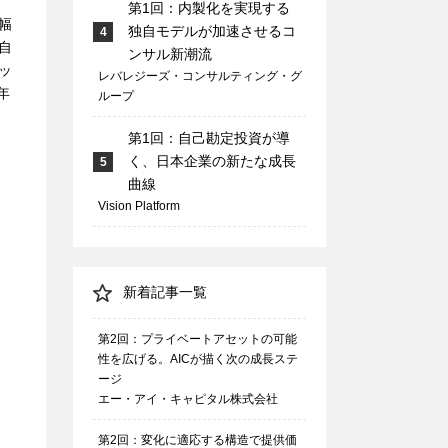
第1回：内製化を実現する
幅
独自モデルが加速させるコ
4
自
ンサル新潮流
ッ
レバレジーズ・コンサルティング・グ
年
ループ
第1回：自己勘定投資が導
く、日本企業の新たな成長
5
曲線
Vision Platform
新着記事一覧
第2回：プライベートアセットの可能
性を広げる。AICが描く次の成長ステ
ージ
エー・アイ・キャピタル株式会社
第2回：変化に適応する構造で提供価