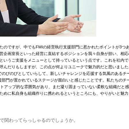
たのですが、中でもFMIの経営執行支援部門に惹かれたポイントが3つ
経営企画室長といった経営に直結するポジションを我々自身が担い、相応
というご支援をメニューとして持っているという点です。これを社内で
呼んだりもしますが、この点が何よりユニークで魅力的だと思いました
でのびのびとしていらして、新しいチャレンジを応援する気風のあるチ
援部門が置かれているステージが面白いと感じたことです。私たちのチ
ートアップ的な雰囲気があり、まだ凝り固まっていない柔軟な組織だと
ために私自身も組織作りに携われるというところにも、やりがいと魅力
で関わってらっしゃるのでしょうか。