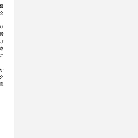
営
タ
リ
投
け
略
に
か
ク
提