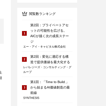
閲覧数ランキング
第2回：プライベートアセ
ットの可能性を広げる。
1
AICが描く次の成長ステー
ジ
エー・アイ・キャピタル株式会社
第2回：変化に適応する構
2
造で提供価値を最大化する
レバレジーズ・コンサルティング・グ
ループ
上
経
第1回：「Time to Build.」
から始まるAI価値創造の最
3
前線
SYNTHESIS