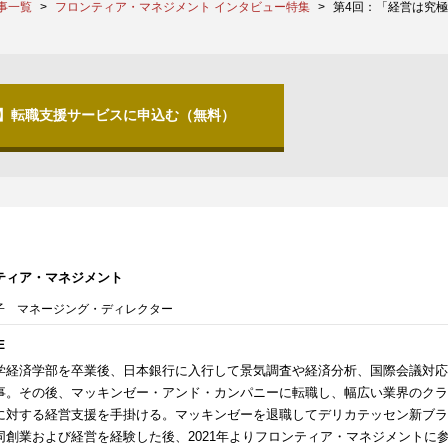
事一覧
フロンティア・マネジメント インタビュー特集
第4回：「経営は究
分】転職支援サービスに申込む（無料）
ティア・マネジメント
聡子 マネージング・ディレクター
E
学経済学部を卒業後、日本銀行に入行して景気調査や経済分析、国際会議対応
事。その後、マッキンゼー・アンド・カンパニーに転職し、幅広い業界のクラ
に対する経営支援を手掛ける。マッキンゼーを退職してデリカテッセン新ブラ
同創業および経営を経験した後、2021年よりフロンティア・マネジメントに