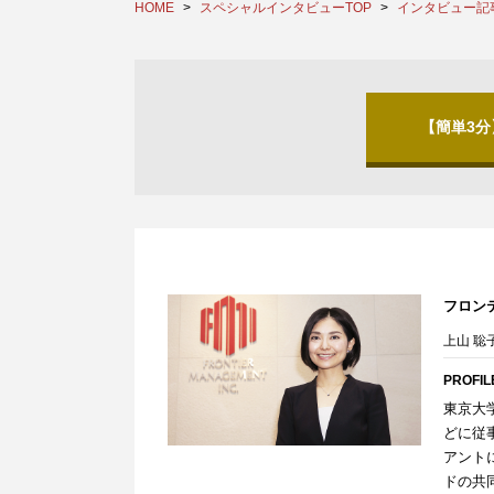
HOME
スペシャルインタビューTOP
インタビュー記
【簡単3
フロン
上山 
PROFIL
東京大
どに従
アント
ドの共