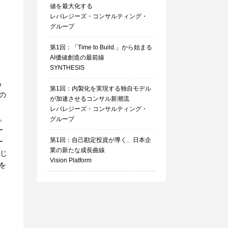
値を最大化する
レバレジーズ・コンサルティング・
グループ
第1回：「Time to Build.」から始まる
AI価値創造の最前線
SYNTHESIS
あ
第1回：内製化を実現する独自モデル
の
が加速させるコンサル新潮流
レバレジーズ・コンサルティング・
。
グループ
ー
第1回：自己勘定投資が導く、日本企
ー
業の新たな成長曲線
感じ
Vision Platform
を