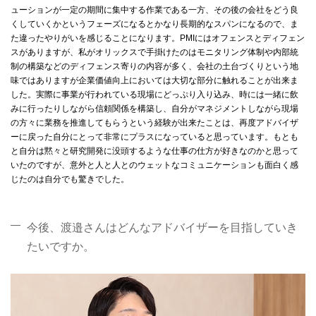
ューションが一定の期間に集中する作業である一方、その後の会社をどう良
くしていくかというフェーズになるとかなり長期的なスパンになるので、ま
た違ったやりがいを感じることになります。PMIにはオフェンスとディフェン
スがありますが、私がオリックスで手掛けたのはモニタリング体制や内部統
制の構築などのディフェンス寄りの内容が多く、会社の土台づくりという地
味ではありますが企業価値向上においては大切な部分に触れることが出来ま
した。実際に事業が行われている現場にどっぷり入り込み、時には一緒に飲
みに行ったりしながら信頼関係を構築し、自分がマネジメントしながら現場
の方々に業務を推進してもらうという経験が出来たことは、再度アドバイザ
ーに戻った自分にとって非常にプラスになっていると思っています。もとも
と自分は黙々と研究開発に没頭するような仕事の仕方が好きなのかと思って
いたのですが、意外と人と人とのウェットなコミュニケーションも面白く感
じたのは自分でも驚きでした。
今後、渡邉さんはどんなアドバイザーを目指していき
たいですか。