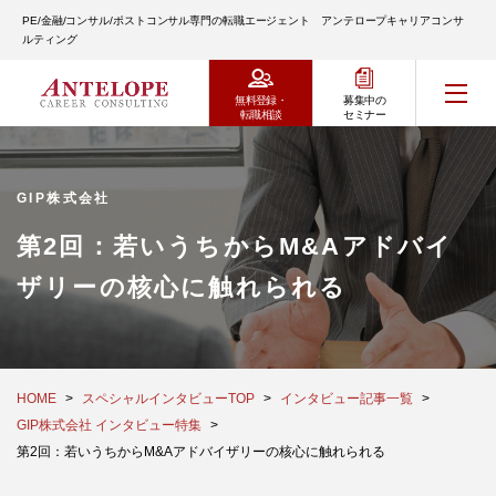
PE/金融/コンサル/ポストコンサル専門の転職エージェント アンテロープキャリアコンサ
ルティング
無料登録・
募集中の
転職相談
セミナー
GIP株式会社
第2回：若いうちからM&Aアドバイ
ザリーの核心に触れられる
HOME
スペシャルインタビューTOP
インタビュー記事一覧
GIP株式会社 インタビュー特集
第2回：若いうちからM&Aアドバイザリーの核心に触れられる