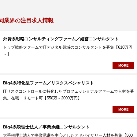
同業界の注目求人情報
外資系戦略コンサルティングファーム／経営コンサルタント
トップ戦略ファームでITデジタル領域のコンサルタントを募集【610万円
～】
MORE
Big4系特化型ファーム／リスクスペシャリスト
ITリスクコントロールに特化したプロフェッショナルファームで人材を募
集。在宅・リモート可【550万～2000万円】
MORE
Big4系税理士法人／事業承継コンサルタント
大手税理士法人で事業承継を中心としたアドバイザリー人材を募集【500