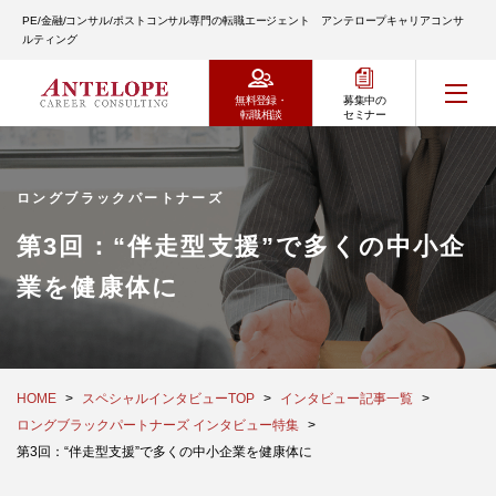
PE/金融/コンサル/ポストコンサル専門の転職エージェント アンテロープキャリアコンサ
ルティング
無料登録・
募集中の
転職相談
セミナー
ロングブラックパートナーズ
第3回：“伴走型支援”で多くの中小企
業を健康体に
HOME
スペシャルインタビューTOP
インタビュー記事一覧
ロングブラックパートナーズ インタビュー特集
第3回：“伴走型支援”で多くの中小企業を健康体に