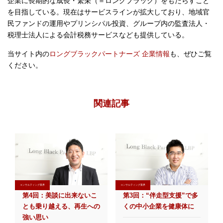
企業に長期的な成長・繁栄（＝ロングブラック）をもたらすこと
を目指している。現在はサービスラインが拡大しており、地域官
民ファンドの運用やプリンシパル投資、グループ内の監査法人・
税理士法人による会計税務サービスなども提供している。
当サイト内の
ロングブラックパートナーズ 企業情報
も、ぜひご覧
ください。
関連記事
コンサルティング業界
コンサルティング業界
第4回：美談に出来ないこ
第3回：“伴走型支援”で多
とも乗り越える、再生への
くの中小企業を健康体に
強い思い