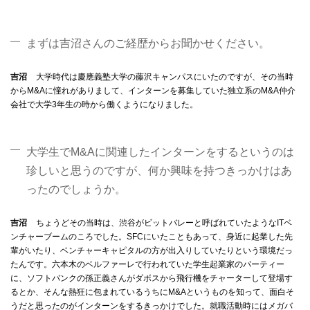
まずは吉沼さんのご経歴からお聞かせください。
吉沼
大学時代は慶應義塾大学の藤沢キャンパスにいたのですが、その当時
からM&Aに憧れがありまして、インターンを募集していた独立系のM&A仲介
会社で大学3年生の時から働くようになりました。
大学生でM&Aに関連したインターンをするというのは
珍しいと思うのですが、何か興味を持つきっかけはあ
ったのでしょうか。
吉沼
ちょうどその当時は、渋谷がビットバレーと呼ばれていたようなITベ
ンチャーブームのころでした。SFCにいたこともあって、身近に起業した先
輩がいたり、ベンチャーキャピタルの方が出入りしていたりという環境だっ
たんです。六本木のベルファーレで行われていた学生起業家のパーティー
に、ソフトバンクの孫正義さんがダボスから飛行機をチャーターして登場す
るとか、そんな熱狂に包まれているうちにM&Aというものを知って、面白そ
うだと思ったのがインターンをするきっかけでした。就職活動時にはメガバ