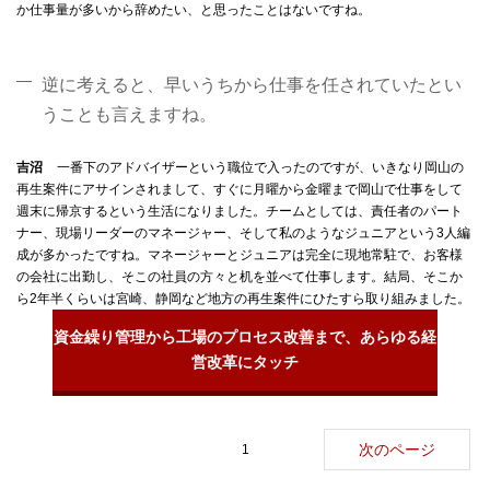
か仕事量が多いから辞めたい、と思ったことはないですね。
逆に考えると、早いうちから仕事を任されていたとい
うことも言えますね。
吉沼
一番下のアドバイザーという職位で入ったのですが、いきなり岡山の
再生案件にアサインされまして、すぐに月曜から金曜まで岡山で仕事をして
週末に帰京するという生活になりました。チームとしては、責任者のパート
ナー、現場リーダーのマネージャー、そして私のようなジュニアという3人編
成が多かったですね。マネージャーとジュニアは完全に現地常駐で、お客様
の会社に出勤し、そこの社員の方々と机を並べて仕事します。結局、そこか
ら2年半くらいは宮崎、静岡など地方の再生案件にひたすら取り組みました。
資金繰り管理から工場のプロセス改善まで、あらゆる経
営改革にタッチ
次のページ
1