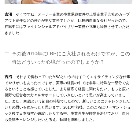
吉沼
そうですね、オーナー企業の事業承継案件や上場企業子会社のカーブ
アウト案件などの仲介が主な業務でしたが、比較的自由な会社だったので、
在籍中にはファイナンシャルアドバイザリー業務やTOBも経験させていただ
きました。
その後2010年にLBPにご入社されるわけですが、この
時はどういった心境だったのでしょうか？
吉沼
それまで携わっていたM&Aというのはすごくエキサイティングな仕事
でやりがいもあったのですが、実際の経営の中では非常に特殊な一部分であ
るということも感じていました。より幅広く経営に関わりたい、もっと広い
視野で経営者の方々をサポートしていきたいという思いが高まっていまし
た。また、30歳という節目の時期でしたので、新しいことにチャレンジした
いとの思いも強かったと思います。2010年前後、このころはリーマン・ショ
ック後で日本航空が破綻したりする中、事業再生が脚光を浴びており、自分
も是非チャレンジしたいと考え、転職を決断しました。