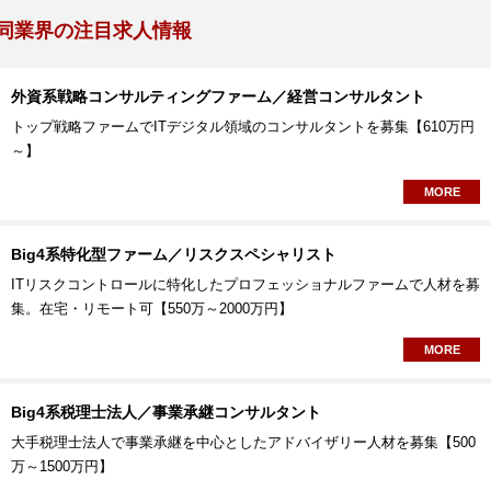
同業界の注目求人情報
外資系戦略コンサルティングファーム／経営コンサルタント
トップ戦略ファームでITデジタル領域のコンサルタントを募集【610万円
～】
MORE
Big4系特化型ファーム／リスクスペシャリスト
ITリスクコントロールに特化したプロフェッショナルファームで人材を募
集。在宅・リモート可【550万～2000万円】
MORE
Big4系税理士法人／事業承継コンサルタント
大手税理士法人で事業承継を中心としたアドバイザリー人材を募集【500
万～1500万円】