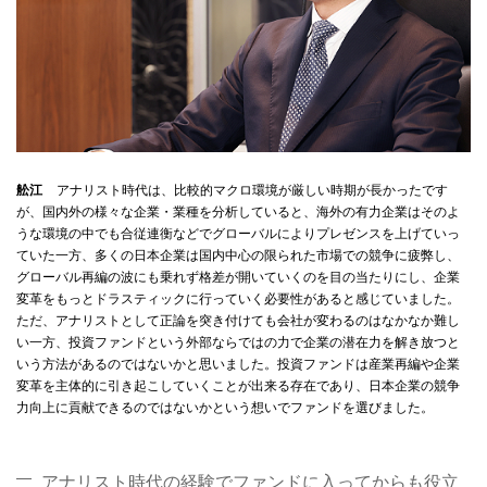
舩江
アナリスト時代は、比較的マクロ環境が厳しい時期が長かったです
が、国内外の様々な企業・業種を分析していると、海外の有力企業はそのよ
うな環境の中でも合従連衡などでグローバルによりプレゼンスを上げていっ
ていた一方、多くの日本企業は国内中心の限られた市場での競争に疲弊し、
グローバル再編の波にも乗れず格差が開いていくのを目の当たりにし、企業
変革をもっとドラスティックに行っていく必要性があると感じていました。
ただ、アナリストとして正論を突き付けても会社が変わるのはなかなか難し
い一方、投資ファンドという外部ならではの力で企業の潜在力を解き放つと
いう方法があるのではないかと思いました。投資ファンドは産業再編や企業
変革を主体的に引き起こしていくことが出来る存在であり、日本企業の競争
力向上に貢献できるのではないかという想いでファンドを選びました。
アナリスト時代の経験でファンドに入ってからも役立