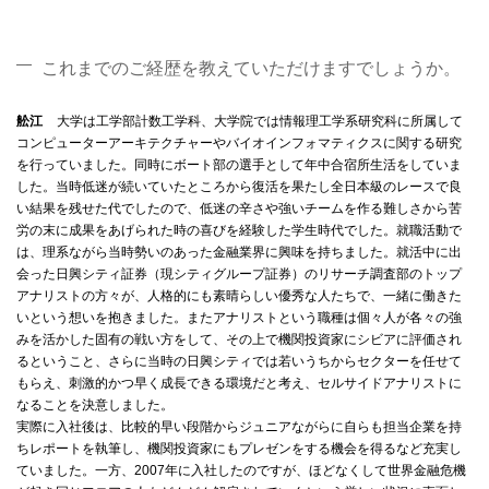
これまでのご経歴を教えていただけますでしょうか。
舩江
大学は工学部計数工学科、大学院では情報理工学系研究科に所属して
コンピューターアーキテクチャーやバイオインフォマティクスに関する研究
を行っていました。同時にボート部の選手として年中合宿所生活をしていま
した。当時低迷が続いていたところから復活を果たし全日本級のレースで良
い結果を残せた代でしたので、低迷の辛さや強いチームを作る難しさから苦
労の末に成果をあげられた時の喜びを経験した学生時代でした。就職活動で
は、理系ながら当時勢いのあった金融業界に興味を持ちました。就活中に出
会った日興シティ証券（現シティグループ証券）のリサーチ調査部のトップ
アナリストの方々が、人格的にも素晴らしい優秀な人たちで、一緒に働きた
いという想いを抱きました。またアナリストという職種は個々人が各々の強
みを活かした固有の戦い方をして、その上で機関投資家にシビアに評価され
るということ、さらに当時の日興シティでは若いうちからセクターを任せて
もらえ、刺激的かつ早く成長できる環境だと考え、セルサイドアナリストに
なることを決意しました。
実際に入社後は、比較的早い段階からジュニアながらに自らも担当企業を持
ちレポートを執筆し、機関投資家にもプレゼンをする機会を得るなど充実し
ていました。一方、2007年に入社したのですが、ほどなくして世界金融危機