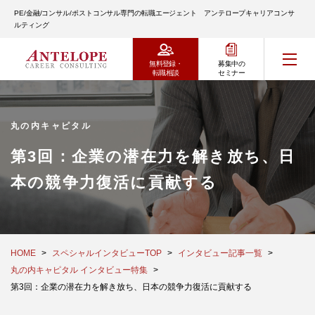
PE/金融/コンサル/ポストコンサル専門の転職エージェント アンテロープキャリアコンサ
ルティング
無料登録・
募集中の
転職相談
セミナー
丸の内キャピタル
第3回：企業の潜在力を解き放ち、日
本の競争力復活に貢献する
HOME
スペシャルインタビューTOP
インタビュー記事一覧
丸の内キャピタル インタビュー特集
第3回：企業の潜在力を解き放ち、日本の競争力復活に貢献する