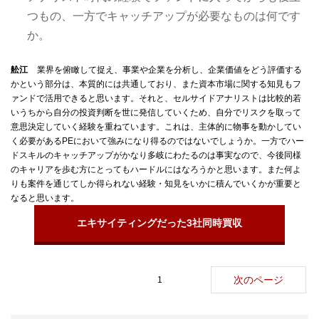
つもの、一方でキャッチアップが必要なものは何です
か。
舩江
業界を俯瞰して捉え、事業や企業を分析し、企業価値をどう評価する
かという部分は、本質的には共通しており、また資本市場に関する知見もフ
ァンドで活用できると思います。それと、セルサイドアナリストは比較的若
いうちから自分の投資判断を世に発信していくため、自分でリスクを取って
意思決定していく経験を重ねています。これは、主体的に物事を動かしてい
く必要があるPEにおいて強みになり得るのではないでしょうか。一方でハー
ドスキルのキャッチアップがかなり多岐にわたるのは事実なので、今後同様
のキャリアを歩む方にとってもハードルにはなろうかと思います。また何よ
りも案件を通じてしか得られない経験・知見をいかに積んでいくかが重要と
なると思います。
エキサイティングだった3社同時買収
次のページ
1