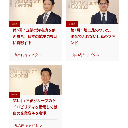
金融業界
金融業界
第3回：企業の潜在力を解
第2回：地に足のついた、
き放ち、日本の競争力復活
健全でぶれない社風のファ
に貢献する
ンド
丸の内キャピタル
丸の内キャピタル
金融業界
第1回：三菱グループのケ
イパビリティを活用して独
自の企業変革を実現
丸の内キャピタル