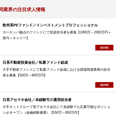
同業界の注目求人情報
欧州系PEファンド／インベストメントプロフェッショナル
ヨーロッパ拠点のファンドにて投資担当者を募集【1000万～2000万円＋
賞与＋キャリー】
MORE
日系不動産投資会社／私募ファンド組成
大手不動産ファンドにて私募ファンド組成における調達関連業務の担当
者を募集【500万～900万円】
MORE
日系アセマネ会社／未経験可の運用担当者
大手ネットグループ系アセマネ会社にて未経験でも応募可能なポジショ
ンがオープン（金融経験優遇）【550万～850万円】