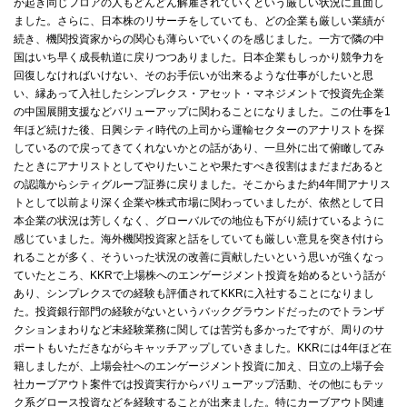
が起き同じフロアの人もどんどん解雇されていくという厳しい状況に直面し
ました。さらに、日本株のリサーチをしていても、どの企業も厳しい業績が
続き、機関投資家からの関心も薄らいでいくのを感じました。一方で隣の中
国はいち早く成長軌道に戻りつつありました。日本企業もしっかり競争力を
回復しなければいけない、そのお手伝いが出来るような仕事がしたいと思
い、縁あって入社したシンプレクス・アセット・マネジメントで投資先企業
の中国展開支援などバリューアップに関わることになりました。この仕事を1
年ほど続けた後、日興シティ時代の上司から運輸セクターのアナリストを探
しているので戻ってきてくれないかとの話があり、一旦外に出て俯瞰してみ
たときにアナリストとしてやりたいことや果たすべき役割はまだまだあると
の認識からシティグループ証券に戻りました。そこからまた約4年間アナリス
トとして以前より深く企業や株式市場に関わっていましたが、依然として日
本企業の状況は芳しくなく、グローバルでの地位も下がり続けているように
感じていました。海外機関投資家と話をしていても厳しい意見を突き付けら
れることが多く、そういった状況の改善に貢献したいという思いが強くなっ
ていたところ、KKRで上場株へのエンゲージメント投資を始めるという話が
あり、シンプレクスでの経験も評価されてKKRに入社することになりまし
た。投資銀行部門の経験がないというバックグラウンドだったのでトランザ
クションまわりなど未経験業務に関しては苦労も多かったですが、周りのサ
ポートもいただきながらキャッチアップしていきました。KKRには4年ほど在
籍しましたが、上場会社へのエンゲージメント投資に加え、日立の上場子会
社カーブアウト案件では投資実行からバリューアップ活動、その他にもテッ
ク系グロース投資などを経験することが出来ました。特にカーブアウト関連