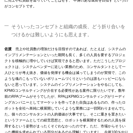
に売上や社員数を追っていくことはせず、“中身のある成長を目指す”というの
がコンセプトです。
そういったコンセプトと組織の成長、どう折り合いを
つけるかは難しいようにも思えます。
佐渡
売上や社員数の増加だけを目指すのであれば、たとえば、システムの
インプリメンテーションといった期間も長く、多くの人員を要するプロジェ
クトを積極的に増やしていけば実現できると思います。ただこうしたプロジ
ェクトは、システムベンダーに近しい業務のため、コンサルタントとして一
人ひとりが考え抜き、価値を発揮する機会は減ってしまうのが実情で、この
ような魂のこもっていないボリュームづくりというのは誰もハッピーになら
ないと思っています。システムのインプリメンテーションをやるにしても、
KPMGコンサルティングが介在する必要性がある案件に限りたいです。数年
前のRPAブームがそうでしたが、RPAはKPMGコンサルティングがリーディ
ングカンパニーとしてマーケットを作ってきた自負はあるものの、作ったロ
ボットを全社へ単純に横展開していくような業務には一切関わりませんでし
た。個々のコンサルタントの人的価値が大事ですし、そこに重きを置きたい
というファームとしての経営思想と、ロボットを横展開するための人員を採
用するという姿勢がまったくそぐわなかったのです。ただ、市場からそうい
った機能を求められている部分があるのも理解していますし、今後100％やり