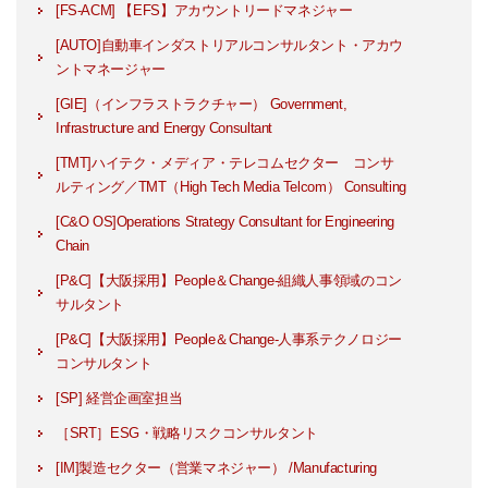
[FS-ACM] 【EFS】アカウントリードマネジャー
[AUTO]自動車インダストリアルコンサルタント・アカウ
ントマネージャー
[GIE]（インフラストラクチャー） Government,
Infrastructure and Energy Consultant
[TMT]ハイテク・メディア・テレコムセクター コンサ
ルティング／TMT（High Tech Media Telcom） Consulting
[C&O OS]Operations Strategy Consultant for Engineering
Chain
[P&C]【大阪採用】People＆Change-組織人事領域のコン
サルタント
[P&C]【大阪採用】People＆Change-人事系テクノロジー
コンサルタント
[SP] 経営企画室担当
［SRT］ESG・戦略リスクコンサルタント
[IM]製造セクター（営業マネジャー） /Manufacturing