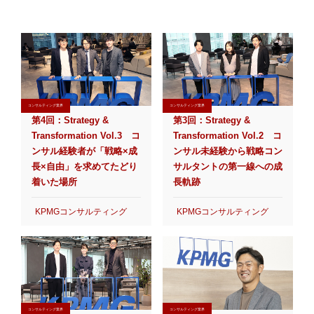
コンサルティング業界
コンサルティング業界
第4回：Strategy &
第3回：Strategy &
Transformation Vol.3 コ
Transformation Vol.2 コ
ンサル経験者が「戦略×成
ンサル未経験から戦略コン
長×自由」を求めてたどり
サルタントの第一線への成
着いた場所
長軌跡
KPMGコンサルティング
KPMGコンサルティング
コンサルティング業界
コンサルティング業界