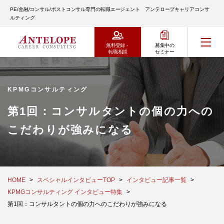
PE/金融/コンサル/ポストコンサル専門の転職エージェント アンテロープキャリアコンサ
ルティング
無料登録・
募集中の
転職相談
セミナー
KPMGコンサルティング
第1回：コンサルタントの個の力への
こだわりが強みになる
HOME
スペシャルインタビューTOP
インタビュー記事一覧
KPMGコンサルティング インタビュー特集
第1回：コンサルタントの個の力へのこだわりが強みになる