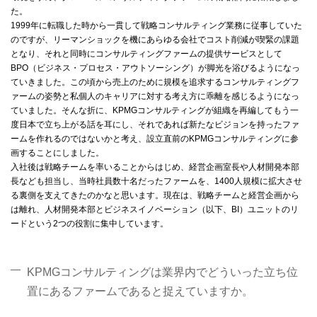
た。
1999年に転職した時から一貫して戦略コンサルティング業務に従事していた
のですが、リーマンショックを機にあらゆる会社でコスト削減が喫緊の課題
となり、それと同時にコンサルティングファームの提供サービスとして
BPO（ビジネス・プロセス・アウトソーシング）が脚光を浴びるようになっ
ていきました。この頃から売上のために規模を追求するコンサルティングフ
ァームの姿勢と私個人のキャリアに対する考え方に乖離を感じるようになっ
ていました。そんな折に、KPMGコンサルティングが組織を再編してもう一
度日本で立ち上がる話を耳にし、それであれば新たなビジョンを持ったファ
ームを作れるのではないかと考え、設立直前のKPMGコンサルティングに参
画することにしました。
入社後は戦略チームを率いることからはじめ、経営企画室長や人材開発本部
長なども担当し、当時社員数十名だったファームを、1400人規模に拡大させ
る裏側を支えてきたのかなと思います。現在は、戦略チームと経営企画から
は離れ、人材開発本部とビジネスイノベーション（以下、BI）ユニットのリ
ードという2つの役割に集中しています。
KPMGコンサルティングは業界内でどういった立ち位
置にあるファームであると捉えていますか。