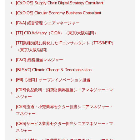
[C&O OS] Supply Chain Digital Strategy Consultant
[C&O OS] Circular Economy Business Consultant
[F&A] 経営管理 シニアマネージャー
[TT] CIO Advisory（CIOA）（東京/大阪/福岡）
[TT]業種知見に特化したITコンサルタント（TT-S/I/E/P）
（東京/大阪/福岡）
[F&O] 総務担当マネジャー
[BI-SVC] Climate Change & Decarbonization
[EII]【福岡】オープンイノベーション担当
[CRS]食品飲料・消費財業界担当シニアマネジャー・マ
ネジャー
[CRS]流通・小売業界セクター担当シニアマネジャー・
マネジャー
[CRS]サービス業界セクター担当シニアマネジャー・マ
ネジャー