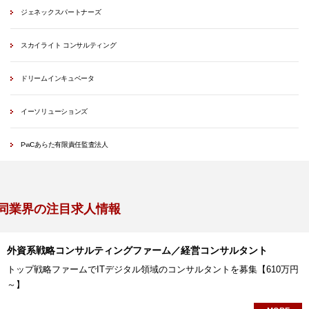
ジェネックスパートナーズ
スカイライト コンサルティング
ドリームインキュベータ
イーソリューションズ
PwCあらた有限責任監査法人
同業界の注目求人情報
外資系戦略コンサルティングファーム／経営コンサルタント
トップ戦略ファームでITデジタル領域のコンサルタントを募集【610万円
～】