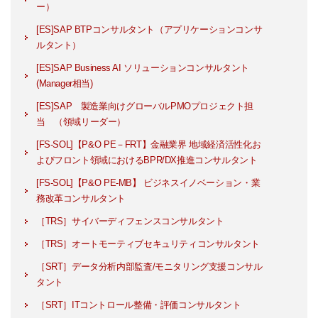
ー）
[ES]SAP BTPコンサルタント（アプリケーションコンサ
ルタント）
[ES]SAP Business AI ソリューションコンサルタント
(Manager相当)
[ES]SAP 製造業向けグローバルPMOプロジェクト担
当 （領域リーダー）
[FS-SOL]【P&O PE－FRT】金融業界 地域経済活性化お
よびフロント領域におけるBPR/DX推進コンサルタント
[FS-SOL]【P&O PE-MB】 ビジネスイノベーション・業
務改革コンサルタント
［TRS］サイバーディフェンスコンサルタント
［TRS］オートモーティブセキュリティコンサルタント
［SRT］データ分析内部監査/モニタリング支援コンサル
タント
［SRT］ITコントロール整備・評価コンサルタント