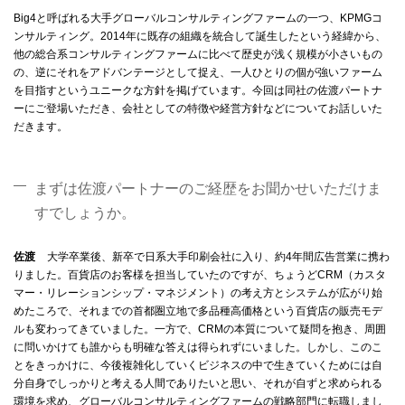
Big4と呼ばれる大手グローバルコンサルティングファームの一つ、KPMGコ
ンサルティング。2014年に既存の組織を統合して誕生したという経緯から、
他の総合系コンサルティングファームに比べて歴史が浅く規模が小さいもの
の、逆にそれをアドバンテージとして捉え、一人ひとりの個が強いファーム
を目指すというユニークな方針を掲げています。今回は同社の佐渡パートナ
ーにご登場いただき、会社としての特徴や経営方針などについてお話しいた
だきます。
まずは佐渡パートナーのご経歴をお聞かせいただけま
すでしょうか。
佐渡
大学卒業後、新卒で日系大手印刷会社に入り、約4年間広告営業に携わ
りました。百貨店のお客様を担当していたのですが、ちょうどCRM（カスタ
マー・リレーションシップ・マネジメント）の考え方とシステムが広がり始
めたころで、それまでの首都圏立地で多品種高価格という百貨店の販売モデ
ルも変わってきていました。一方で、CRMの本質について疑問を抱き、周囲
に問いかけても誰からも明確な答えは得られずにいました。しかし、このこ
とをきっかけに、今後複雑化していくビジネスの中で生きていくためには自
分自身でしっかりと考える人間でありたいと思い、それが自ずと求められる
環境を求め、グローバルコンサルティングファームの戦略部門に転職しまし