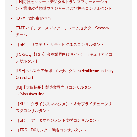
[TH]商社セクター／デジタルトランスフォーメーショ
ン・業務改革領域マネジャーおよび担当コンサルタント
[QRM] 契約審査担当
[TMT]ハイテク・メディア・テレコムセクターStrategy
チーム
［SRT］サステナビリティビジネスコンサルタント
[FS-SOL]【T&R】金融業界向けサイバーセキュリティコ
ンサルタント
[LSH]ヘルスケア領域 コンサルタント/Healthcare Industry
Consultant
[IM]【大阪採用】製造業界向けコンサルタン
ト/Manufacturing
［SRT］クライシスマネジメント＆サプライチェーンリ
スクコンサルタント
［SRT］データマネジメント支援コンサルタント
［TRS］DXリスク・戦略コンサルタント