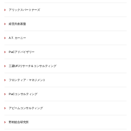
アリックスパートナーズ
経営共創基盤
A.T. カーニー
PwCアドバイザリー
三菱UFJリサーチ＆コンサルティング
フロンティア・マネジメント
PwCコンサルティング
アビームコンサルティング
野村総合研究所