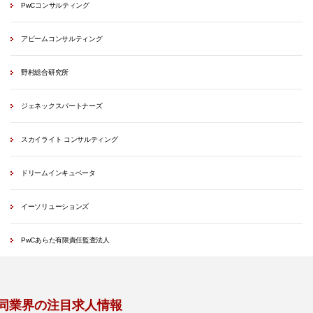
PwCコンサルティング
アビームコンサルティング
野村総合研究所
ジェネックスパートナーズ
スカイライト コンサルティング
ドリームインキュベータ
イーソリューションズ
PwCあらた有限責任監査法人
同業界の注目求人情報