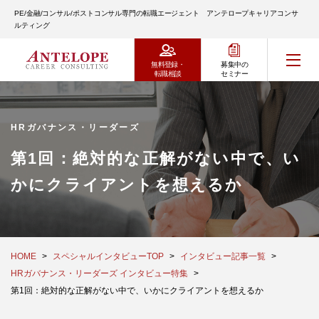
PE/金融/コンサル/ポストコンサル専門の転職エージェント アンテロープキャリアコンサ
ルティング
無料登録・
募集中の
転職相談
セミナー
HRガバナンス・リーダーズ
第1回：絶対的な正解がない中で、い
かにクライアントを想えるか
HOME
スペシャルインタビューTOP
インタビュー記事一覧
HRガバナンス・リーダーズ インタビュー特集
第1回：絶対的な正解がない中で、いかにクライアントを想えるか