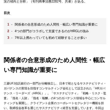
況の傾向と分析」（旬刊商事法務2282号、共著）がある。
目次
-
関係者の合意形成のため人間性・幅広い専門知識が重要に
-
4つの部門がコラボして支援できるのがHRGLの強み
-
7年以上携わっていても初めて経験することが多い
関係者の合意形成のため人間性・幅広
い専門知識が重要に
三菱UFJ信託銀行の一部門が分離独立し、日本で初となるサステナビリティ・
ガバナンスの実現を目指すコンサルティング会社として設立された「HRガバ
ナンス・リーダーズ（HRGL）」。「サステナビリティ」「戦略・リスク・監
査」「指名・人財」「指名・報酬」の4つのガバナンス領域を中心にコンサル
ティングを展開し、クライアント企業のコーポレートセクレタリー機能を担
い、取締役会改革を通じたサステナビリティ経営を支援しています。今回は