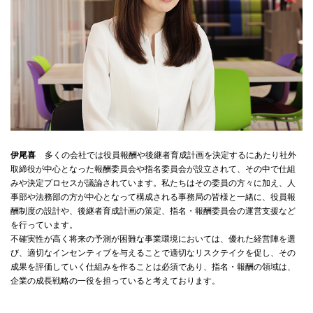
伊尾喜
多くの会社では役員報酬や後継者育成計画を決定するにあたり社外
取締役が中心となった報酬委員会や指名委員会が設立されて、その中で仕組
みや決定プロセスが議論されています。私たちはその委員の方々に加え、人
事部や法務部の方が中心となって構成される事務局の皆様と一緒に、役員報
酬制度の設計や、後継者育成計画の策定、指名・報酬委員会の運営支援など
を行っています。
不確実性が高く将来の予測が困難な事業環境においては、優れた経営陣を選
び、適切なインセンティブを与えることで適切なリスクテイクを促し、その
成果を評価していく仕組みを作ることは必須であり、指名・報酬の領域は、
企業の成長戦略の一役を担っていると考えております。