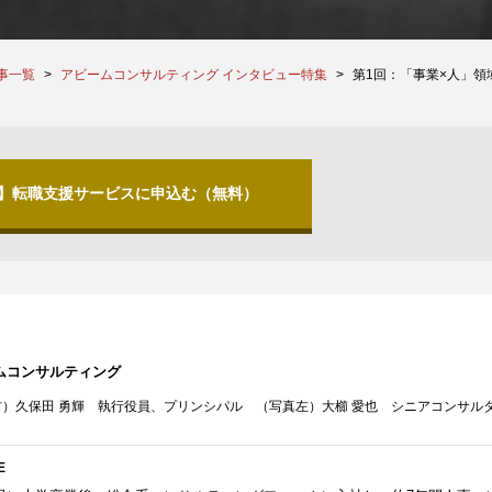
事一覧
アビームコンサルティング インタビュー特集
第1回：「事業×人」
分】転職支援サービスに申込む（無料）
ムコンサルティング
右）久保田 勇輝 執行役員、プリンシパル （写真左）大櫛 愛也 シニアコンサル
E