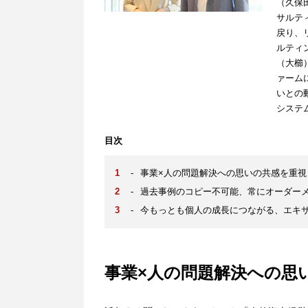
（久保
サルテ
戻り、
ルティ
（大櫛
ァーム
いとの
システ
目次
-
事業×人の問題解決への思いの共感を重視
-
過去事例のコピー不可能、常にオーダー
-
今もっとも個人の成長につながる、エキ
事業×人の問題解決への思