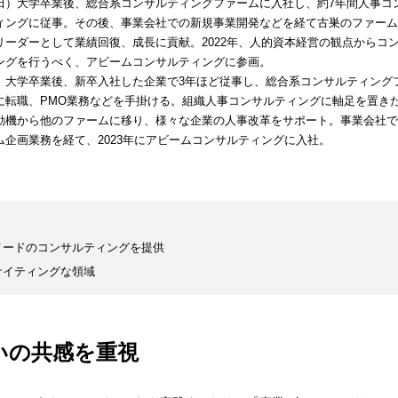
田）大学卒業後、総合系コンサルティングファームに入社し、約7年間人事コ
ィングに従事。その後、事業会社での新規事業開発などを経て古巣のファーム
リーダーとして業績回復、成長に貢献。2022年、人的資本経営の観点からコ
ングを行うべく、アビームコンサルティングに参画。
）大学卒業後、新卒入社した企業で3年ほど従事し、総合系コンサルティング
に転職、PMO業務などを手掛ける。組織人事コンサルティングに軸足を置き
動機から他のファームに移り、様々な企業の人事改革をサポート。事業会社で
ム企画業務を経て、2023年にアビームコンサルティングに入社。
メードのコンサルティングを提供
サイティングな領域
いの共感を重視