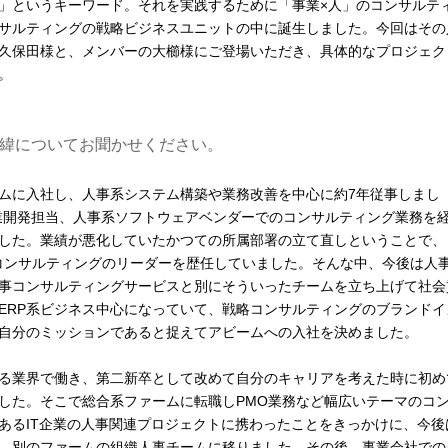
」というキーワード。それを実践するために「事業×人」のコンサルテ
サルティングの戦略ビジネスユニットの中に誕生しました。今回はその
久保田様と、メンバーの大櫛様にご登場いただき、具体的なプロジェク
。
緯についてお聞かせください。
ムに入社し、人事系システム構築や業務改善を中心に約7年従事しまし
業開発担当、人事系ソフトウェアベンダーでのコンサルティング業務を
した。業績が悪化していたかつての所属部署の立て直しということで、
コンサルティングのリーダーを歴任していました。そんな中、今後は人
事コンサルティングサービスと別にそういったチームを立ち上げて社会
ERP系ビジネス中心になっていて、戦略コンサルティングのブランドイ
自分のミッションであると捉えてアビームへの入社を決めました。
る業界で働き、第二新卒として改めて自分のキャリアを考えた時に初め
した。そこで総合系ファームに転職しPMO業務など幅広いテーマのコ
あるIT企業の人事関連プロジェクトに携わったことをきっかけに、今後
、別のファームの組織人事チームに移りました。その後、事業会社での