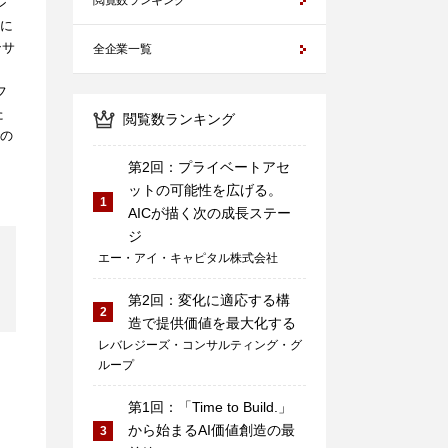
閲覧数ランキング
ン
に
ンサ
全企業一覧
フ
た
閲覧数ランキング
の
第2回：プライベートアセ
ットの可能性を広げる。
1
AICが描く次の成長ステー
ジ
エー・アイ・キャピタル株式会社
第2回：変化に適応する構
2
造で提供価値を最大化する
レバレジーズ・コンサルティング・グ
ループ
第1回：「Time to Build.」
から始まるAI価値創造の最
3