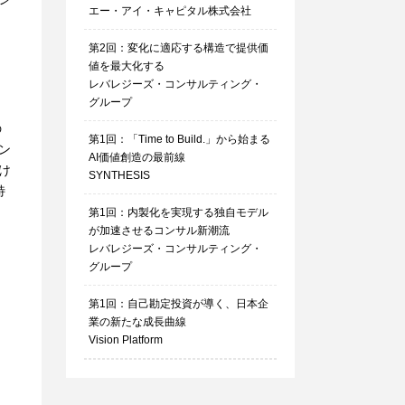
エー・アイ・キャピタル株式会社
第2回：変化に適応する構造で提供価
値を最大化する
レバレジーズ・コンサルティング・
グループ
の
第1回：「Time to Build.」から始まる
ン
AI価値創造の最前線
け
SYNTHESIS
特
第1回：内製化を実現する独自モデル
が加速させるコンサル新潮流
レバレジーズ・コンサルティング・
グループ
第1回：自己勘定投資が導く、日本企
業の新たな成長曲線
Vision Platform