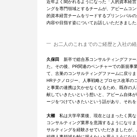
近年よく聞かれるようになった「人的資本経営
ングを専門領域とするチームが、アビームコン
的資本経営チームをリードするプリンシパルの
内容や目指す姿についてお話しいただきました
お二人のこれまでのご経歴と入社の経
久保田
新卒で総合系コンサルティングファー
た。その後、PR関連のベンチャーでの新規事
て、古巣のコンサルティングファームに戻りま
HRテクノロジー、人事戦略とプロセス改革の
と事業の連携は欠かせなくなるため、既存の人
献していきたいという想いと、アビーム自体が
ージをつけていきたいという話があり、それを
大櫛
私は大学卒業後、現在とはまったく異な
コンサルティング業界を意識するようになりま
サルティングを経験させていただきましたが、
組織人事領域を軸に据えたいと思うようになり