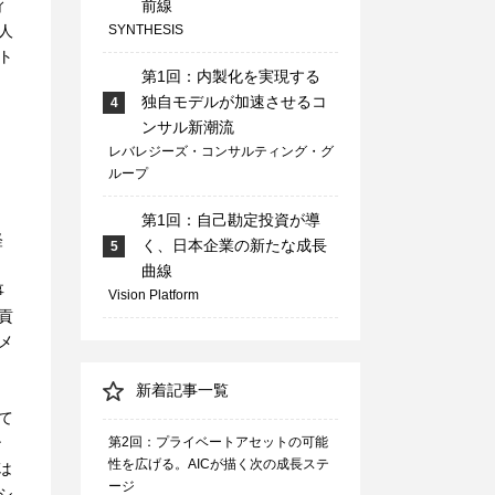
ィ
前線
人
SYNTHESIS
ト
第1回：内製化を実現する
独自モデルが加速させるコ
4
ンサル新潮流
レバレジーズ・コンサルティング・グ
ループ
第1回：自己勘定投資が導
経
く、日本企業の新たな成長
5
曲線
事
Vision Platform
貢
メ
新着記事一覧
て
ン
第2回：プライベートアセットの可能
性を広げる。AICが描く次の成長ステ
は
ージ
シ