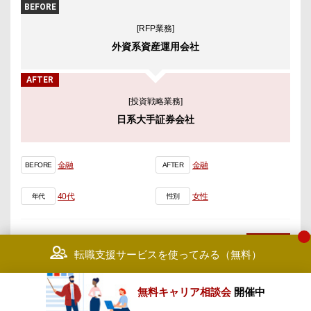
BEFORE
[RFP業務]
外資系資産運用会社
AFTER
[投資戦略業務]
日系大手証券会社
金融
金融
BEFORE
AFTER
40代
女性
年代
性別
MORE
転職支援サービスを使ってみる（無料）
無料キャリア相談会
開催中
S・Uさん
（40代/女性）