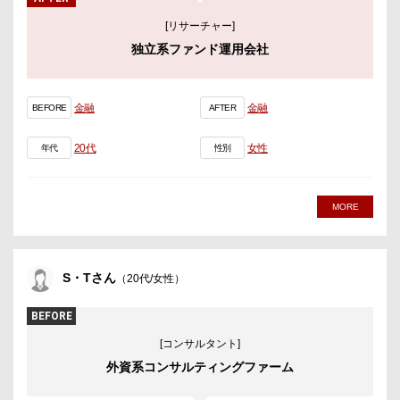
[リサーチャー]
独立系ファンド運用会社
金融
金融
BEFORE
AFTER
20代
女性
年代
性別
MORE
S・Tさん
（20代/女性）
BEFORE
[コンサルタント]
外資系コンサルティングファーム