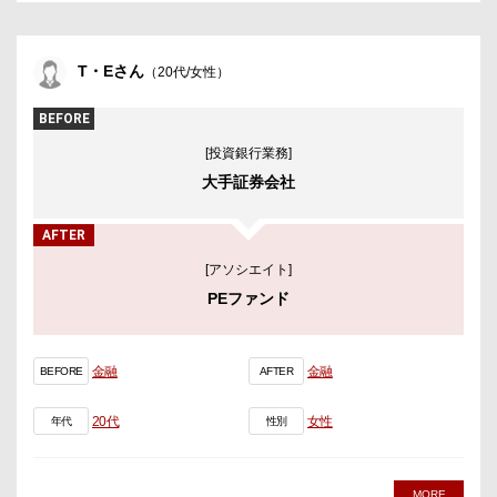
T・Eさん
（20代/女性）
BEFORE
[投資銀行業務]
大手証券会社
AFTER
[アソシエイト]
PEファンド
金融
金融
BEFORE
AFTER
20代
女性
年代
性別
MORE