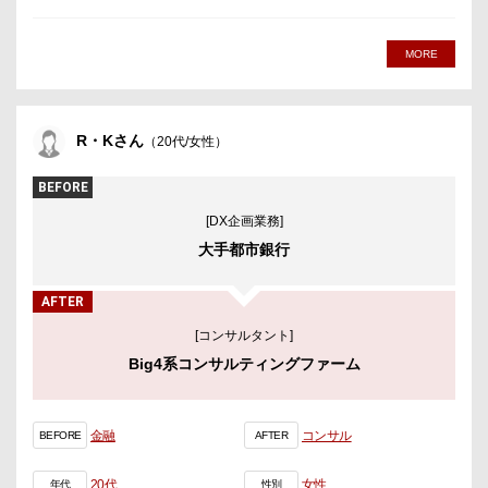
MORE
R・Kさん
（20代/女性）
BEFORE
[DX企画業務]
大手都市銀行
AFTER
[コンサルタント]
Big4系コンサルティングファーム
金融
コンサル
BEFORE
AFTER
20代
女性
年代
性別