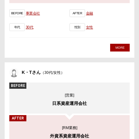
事業会社
金融
BEFORE
AFTER
30代
女性
年代
性別
MORE
K・Tさん
（30代/女性）
BEFORE
[営業]
日系資産運用会社
AFTER
[RM業務]
外資系資産運用会社