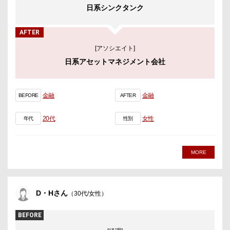
日系シンクタンク
AFTER
[アソシエイト]
日系アセットマネジメント会社
金融
金融
BEFORE
AFTER
20代
女性
年代
性別
MORE
D・Hさん
（30代/女性）
BEFORE