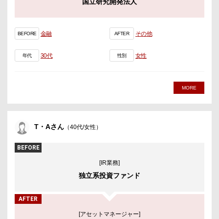
国立研究開発法人
金融
その他
BEFORE
AFTER
30代
女性
年代
性別
MORE
T・Aさん
（40代/女性）
BEFORE
[IR業務]
独立系投資ファンド
AFTER
[アセットマネージャー]