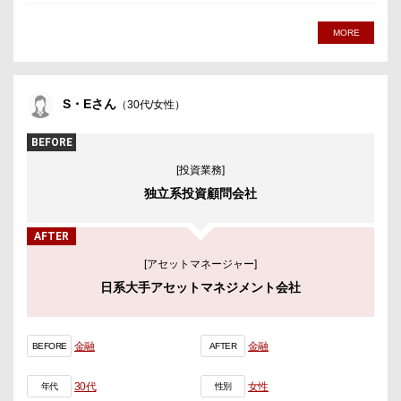
MORE
S・Eさん
（30代/女性）
BEFORE
[投資業務]
独立系投資顧問会社
AFTER
[アセットマネージャー]
日系大手アセットマネジメント会社
金融
金融
BEFORE
AFTER
30代
女性
年代
性別