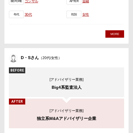
コンサル
金融
BEFORE
AFTER
30代
女性
年代
性別
MORE
D・Sさん
（20代/女性）
BEFORE
[アドバイザリー業務]
Big4系監査法人
AFTER
[アドバイザリー業務]
独立系M&Aアドバイザリー企業