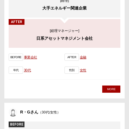
[経理]
大手エネルギー関連企業
AFTER
[経理マネージャー]
日系アセットマネジメント会社
事業会社
金融
BEFORE
AFTER
30代
女性
年代
性別
MORE
R・Gさん
（30代/女性）
BEFORE