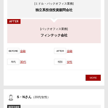
[ミドル・バックオフィス業務]
独立系投信投資顧問会社
AFTER
[バックオフィス業務]
フィンテック会社
金融
金融
BEFORE
AFTER
30代
女性
年代
性別
MORE
S・Nさん
（20代/女性）
BEFORE