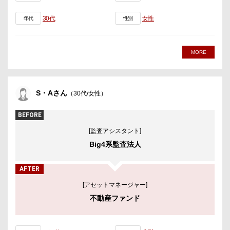
30代
女性
年代
性別
MORE
S・Aさん
（30代/女性）
BEFORE
[監査アシスタント]
Big4系監査法人
AFTER
[アセットマネージャー]
不動産ファンド