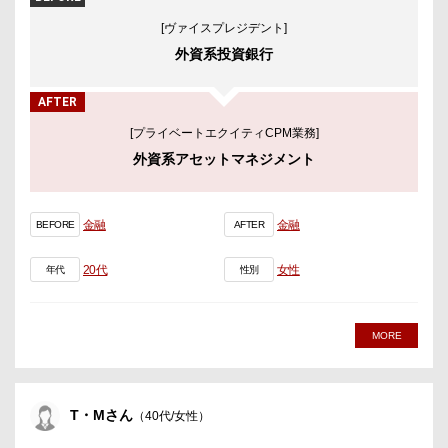
[ヴァイスプレジデント]
外資系投資銀行
AFTER
[プライベートエクイティCPM業務]
外資系アセットマネジメント
金融
金融
BEFORE
AFTER
20代
女性
年代
性別
MORE
T・Mさん
（40代/女性）