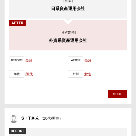
[営業]
日系資産運用会社
AFTER
[RM業務]
外資系資産運用会社
金融
金融
BEFORE
AFTER
30代
女性
年代
性別
MORE
S・Tさん
（20代/男性）
BEFORE