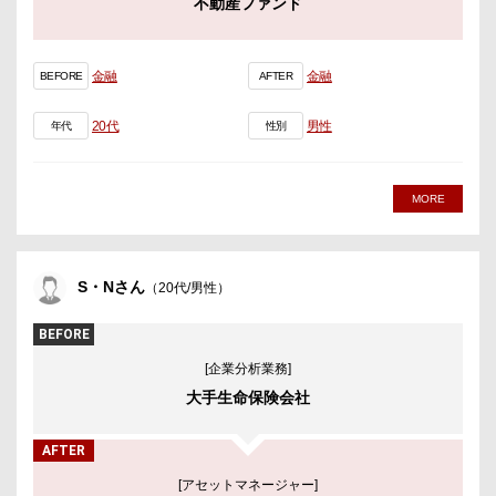
不動産ファンド
金融
金融
BEFORE
AFTER
20代
男性
年代
性別
MORE
S・Nさん
（20代/男性）
BEFORE
[企業分析業務]
大手生命保険会社
AFTER
[アセットマネージャー]