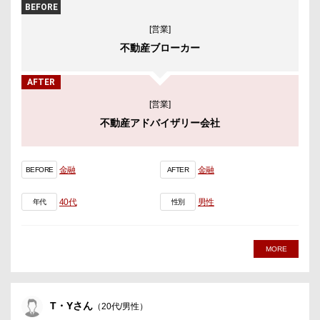
BEFORE
[営業]
不動産ブローカー
AFTER
[営業]
不動産アドバイザリー会社
金融
金融
BEFORE
AFTER
40代
男性
年代
性別
MORE
T・Yさん
（20代/男性）