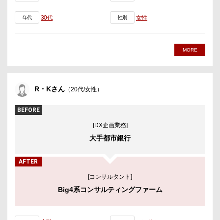
30代
女性
年代
性別
MORE
R・Kさん
（20代/女性）
BEFORE
[DX企画業務]
大手都市銀行
AFTER
[コンサルタント]
Big4系コンサルティングファーム