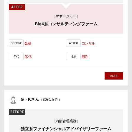
AFTER
[マネージャー]
Big4系コンサルティングファーム
金融
コンサル
BEFORE
AFTER
40代
男性
年代
性別
MORE
G・Kさん
（30代/女性）
BEFORE
[内部管理業務]
独立系ファイナンシャルアドバイザリーファーム