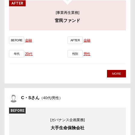
AFTER
[事業再生業務]
官民ファンド
金融
金融
BEFORE
AFTER
20代
男性
年代
性別
MORE
C・Sさん
（40代/男性）
BEFORE
[ガバナンス企画業務]
大手生命保険会社