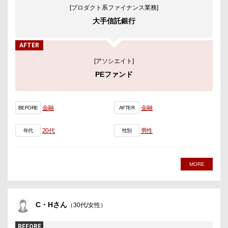
[プロダクト系ファイナンス業務]
大手信託銀行
AFTER
[アソシエイト]
PEファンド
金融
金融
BEFORE
AFTER
20代
男性
年代
性別
MORE
C・Hさん
（30代/女性）
BEFORE