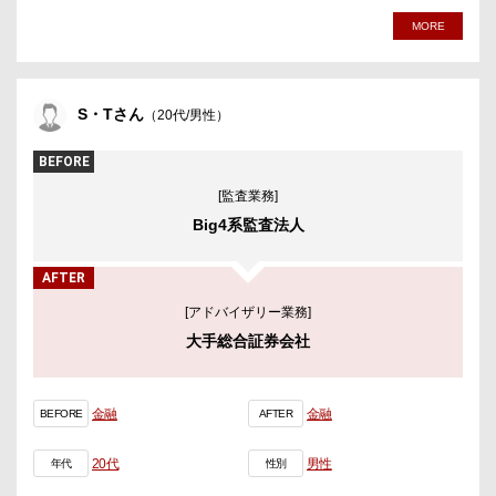
MORE
S・Tさん
（20代/男性）
BEFORE
[監査業務]
Big4系監査法人
AFTER
[アドバイザリー業務]
大手総合証券会社
金融
金融
BEFORE
AFTER
20代
男性
年代
性別