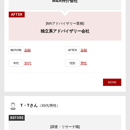
M&A仲介会社
AFTER
[MAアドバイザリー業務]
独立系アドバイザリー会社
金融
金融
BEFORE
AFTER
30代
男性
年代
性別
MORE
T・Tさん
（30代/男性）
BEFORE
[調査・リサーチ職]