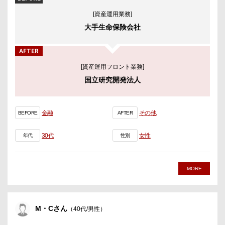
[資産運用業務]
大手生命保険会社
AFTER
[資産運用フロント業務]
国立研究開発法人
金融
その他
BEFORE
AFTER
30代
女性
年代
性別
MORE
M・Cさん
（40代/男性）