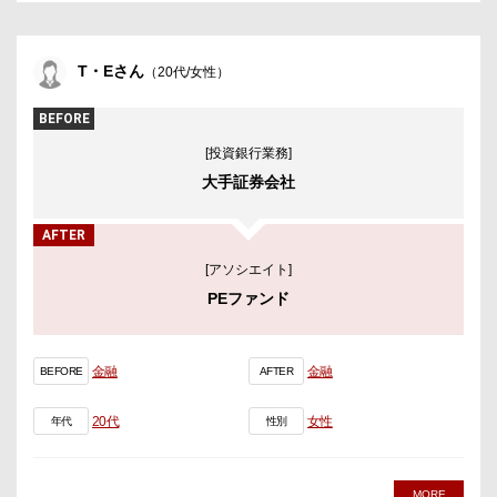
T・Eさん
（20代/女性）
BEFORE
[投資銀行業務]
大手証券会社
AFTER
[アソシエイト]
PEファンド
金融
金融
BEFORE
AFTER
20代
女性
年代
性別
MORE