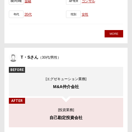
金融
コンサル
BEFORE
AFTER
20代
女性
年代
性別
MORE
T・Sさん
（30代/男性）
BEFORE
[エグゼキューション業務]
M&A仲介会社
AFTER
[投資業務]
自己勘定投資会社