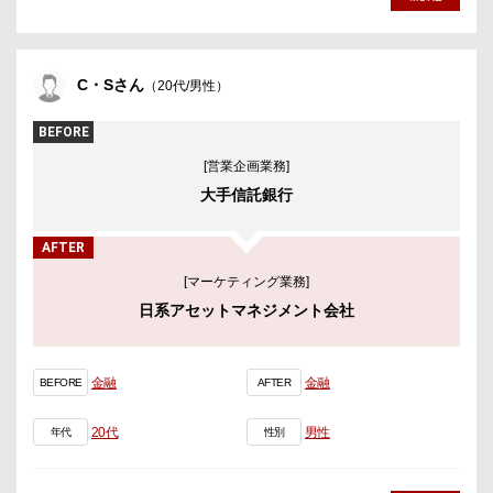
C・Sさん
（20代/男性）
BEFORE
[営業企画業務]
大手信託銀行
AFTER
[マーケティング業務]
日系アセットマネジメント会社
金融
金融
BEFORE
AFTER
20代
男性
年代
性別