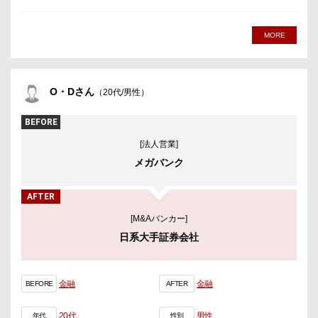
MORE
O・Dさん
（20代/男性）
BEFORE
[法人営業]
メガバンク
AFTER
[M&Aバンカー]
日系大手証券会社
金融
金融
BEFORE
AFTER
20代
男性
年代
性別