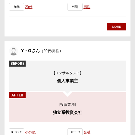
20代
男性
年代
性別
MORE
Y・Oさん
（20代/男性）
BEFORE
[コンサルタント]
個人事業主
AFTER
[投資業務]
独立系投資会社
その他
金融
BEFORE
AFTER