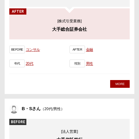
AFTER
[株式引受業務]
大手総合証券会社
コンサル
金融
BEFORE
AFTER
20代
男性
年代
性別
MORE
B・Sさん
（20代/男性）
BEFORE
[法人営業]