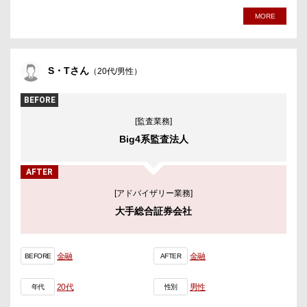
MORE
S・Tさん
（20代/男性）
BEFORE
[監査業務]
Big4系監査法人
AFTER
[アドバイザリー業務]
大手総合証券会社
金融
金融
BEFORE
AFTER
20代
男性
年代
性別