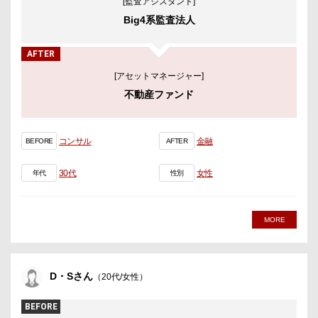
[監査アシスタント]
Big4系監査法人
AFTER
[アセットマネージャー]
不動産ファンド
コンサル
金融
BEFORE
AFTER
30代
女性
年代
性別
MORE
D・Sさん
（20代/女性）
BEFORE