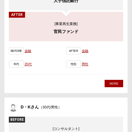
大手信託銀行
AFTER
[事業再生業務]
官民ファンド
金融
金融
BEFORE
AFTER
20代
男性
年代
性別
MORE
D・Kさん
（30代/男性）
BEFORE
[コンサルタント]