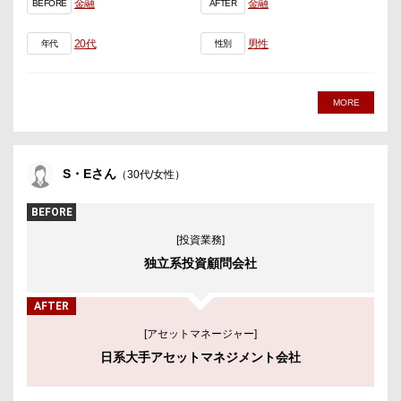
金融
金融
BEFORE
AFTER
20代
男性
年代
性別
MORE
S・Eさん
（30代/女性）
BEFORE
[投資業務]
独立系投資顧問会社
AFTER
[アセットマネージャー]
日系大手アセットマネジメント会社