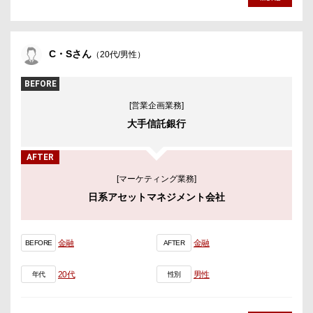
C・Sさん
（20代/男性）
BEFORE
[営業企画業務]
大手信託銀行
AFTER
[マーケティング業務]
日系アセットマネジメント会社
金融
金融
BEFORE
AFTER
20代
男性
年代
性別