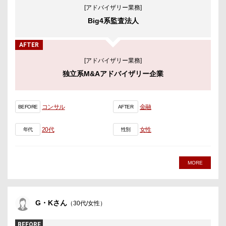
[アドバイザリー業務]
Big4系監査法人
AFTER
[アドバイザリー業務]
独立系M&Aアドバイザリー企業
コンサル
金融
BEFORE
AFTER
20代
女性
年代
性別
MORE
G・Kさん
（30代/女性）
BEFORE