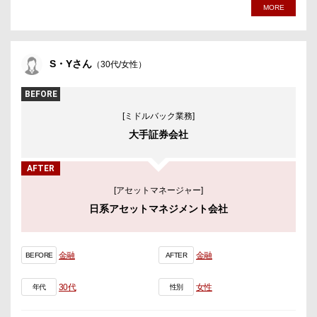
MORE
S・Yさん
（30代/女性）
BEFORE
[ミドルバック業務]
大手証券会社
AFTER
[アセットマネージャー]
日系アセットマネジメント会社
金融
金融
BEFORE
AFTER
30代
女性
年代
性別