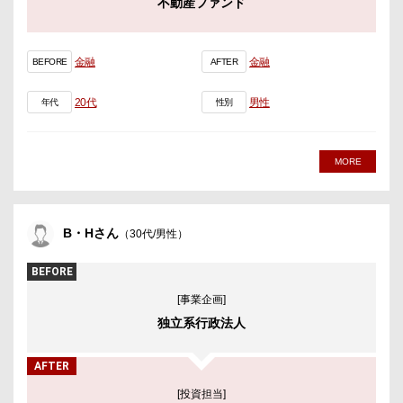
不動産ファンド
金融
金融
BEFORE
AFTER
20代
男性
年代
性別
MORE
B・Hさん
（30代/男性）
BEFORE
[事業企画]
独立系行政法人
AFTER
[投資担当]