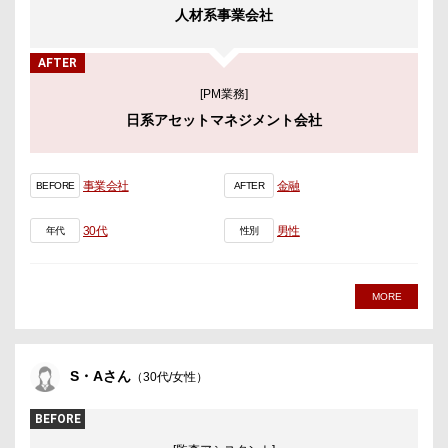
人材系事業会社
AFTER
[PM業務]
日系アセットマネジメント会社
事業会社
金融
BEFORE
AFTER
30代
男性
年代
性別
MORE
S・Aさん
（30代/女性）
BEFORE