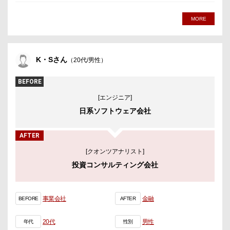
MORE
K・Sさん
（20代/男性）
BEFORE
[エンジニア]
日系ソフトウェア会社
AFTER
[クオンツアナリスト]
投資コンサルティング会社
事業会社
金融
BEFORE
AFTER
20代
男性
年代
性別