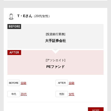
T・Eさん
（20代/女性）
BEFORE
[投資銀行業務]
大手証券会社
AFTER
[アソシエイト]
PEファンド
金融
金融
BEFORE
AFTER
20代
女性
年代
性別
MORE