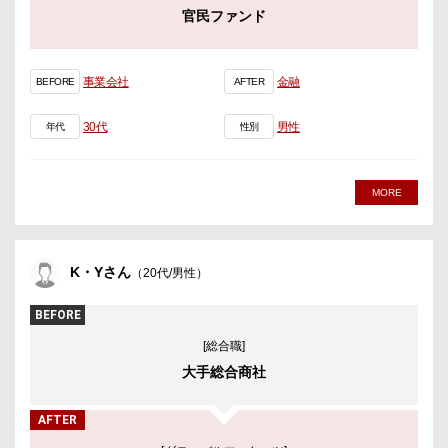
官民ファンド
事業会社
金融
BEFORE
AFTER
30代
男性
年代
性別
MORE
K・Yさん
（20代/男性）
BEFORE
[総合職]
大手総合商社
AFTER