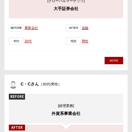
[グローバルマーケッツ]
大手証券会社
事業会社
金融
BEFORE
AFTER
20代
男性
年代
性別
MORE
C・Cさん
（30代/男性）
BEFORE
[経理業務]
外資系事業会社
AFTER